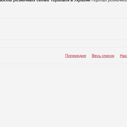
Попередня
Весь список
Нас