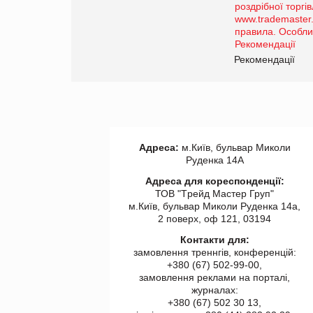
порталі оптової та
роздрібної торгівлі
www.trademaster.ua.
правила. Особливості.
ії
Рекомендації
Адреса:
м.Київ, бульвар Миколи
Руденка 14А
Адреса для кореспонденції:
ТОВ "Tрейд Мастер Груп"
м.Київ, бульвар Миколи Руденка 14а,
2 поверх, оф 121, 03194
Контакти для:
замовлення треннгів, конференцій:
+380 (67) 502-99-00,
замовлення реклами на порталі,
журналах:
+380 (67) 502 30 13,