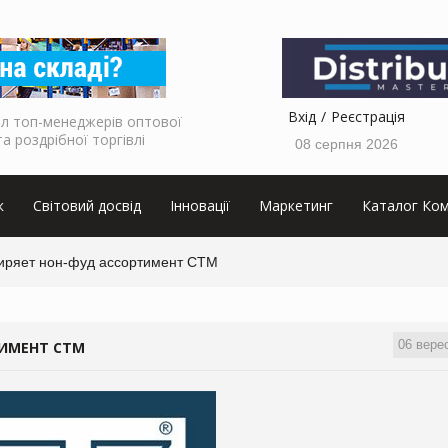
Вхід
Реєстрація
л топ-менеджерів оптової
та роздрібної торгівлі
08 серпня 2026
к
Світовий досвід
Інновації
Маркетинг
Каталог Ком
иряет нон-фуд ассортимент СТМ
06 вере
ТИМЕНТ СТМ