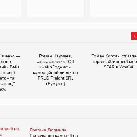
 Івченко —
Роман Наумчев,
Роман Корсак, співвла
ентно-
співзасновник ТОВ
франчайзингової мер
нії «Вайз
«ФейрЛоджикс»,
SPAR в Україні
тингової
комерційний директор
ето» та
FRLG Freight SRL
 агенції
(Румунія)
cy.
Брагина Людмила
Просування компанії на