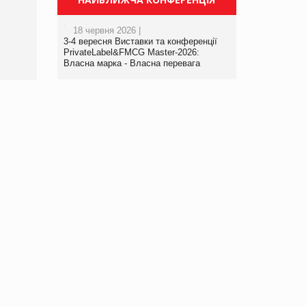
порталі оптової та
роздрібної торгівлі
18 червня 2026 |
www.trademaster.ua.
3-4 вересня Виставки та конференції
правила. Особливості.
PrivateLabel&FMCG Master-2026:
Власна марка - Власна перевага