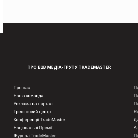
ПРО В2В МЕДІА-ГРУПУ TRADEMASTER
Про нас
П
Наша команда
П
Реклама на порталі
По
Тренінговий центр
Re
Конференції TradeMaster
Д
Національні Премії
А
Журнал TradeMaster
П