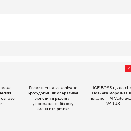
ї може
Розмитнення «з коліс» та
ICE BOSS цього літ
великі
крос-докінг: як оперативні
Новинка морозива в
світової
логістичні рішення
власної ТМ Varto вж
ки
допомагають бізнесу
VARUS
зменшити ризики