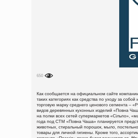
650
Как сообщается на официальном сайте компани
таких категориях как средства по уходу за собо
торговую марку среднего ценового сегмента – «
видов деревянных кухонных изделий «Повна Чаша
на полки всех сетей супермаркетов «Сільпо», «м
года под СТМ «Повна Чаша» планируется представ
животных, стиральный порошок, мыло, постельно
товары для личной гигиены. Кроме того, ассорт
сегмента «Премія» также будет расширяться.
Но