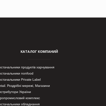
КАТАЛОГ КОМПАНИЙ
остачальники продуктів харчування
остачальники nonfood
стачальники Private Label
tail. Роздрібні мережі, Магазини
истрибутори України
гропромисловий комплекс
остачальники обладнання