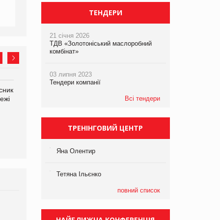
ТЕНДЕРИ
21 січня 2026
ТДВ «Золотоніський маслоробний
комбінат»
03 липня 2023
Тендери компанії
сник
Олексій Логачов-Михайлов
Яна Сараніна, директор
ежі
Файно маркет Директор
Всі тендери
компанії «УкраМарин»
департаменту з
виробництва
ТРЕНІНГОВИЙ ЦЕНТР
Яна Олентир
Тетяна Ільєнко
повний список
Брагина Людмила
Просування компанії на
НАЙБЛИЖЧА КОНФЕРЕНЦІЯ