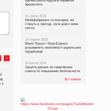
презентувала надлегкі керамічні
бронеплити
31 липня 2024
Напівфабрикати та консерви, які
стануть в пригоді, коли довго нема
світла
24 червня 2024
Meest Пошта і Shop-Express
розширюють можливості українських
підприємців
30 квітня 2024
Защита данных на смартфонах:
советы по повышению безопасности
а!
Kraft Heinz скоротила
ід
збиток у першому півріччі
Всі новини
е у
EVA.UA запустила
кампанію «Хто б знав» про