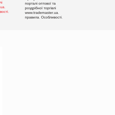
порталі оптової та
роздрібної торгівлі
www.trademaster.ua.
правила. Особливості.
Рекомендації