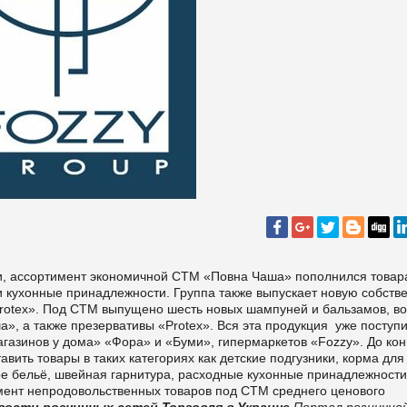
и, ассортимент экономичной СТМ «Повна Чаша» пополнился товар
й и кухонные принадлежности. Группа также выпускает новую собств
Protex». Под СТМ выпущено шесть новых шампуней и бальзамов, в
», а также презервативы «Protex». Вся эта продукция уже поступ
агазинов у дома» «Фора» и «Буми», гипермаркетов «Fozzy». До ко
ить товары в таких категориях как детские подгузники, корма для
е бельё, швейная гарнитура, расходные кухонные принадлежности
имент непродовольственных товаров под СТМ среднего ценового
вости розничных сетей
Торговля в Украине
Портал розничной