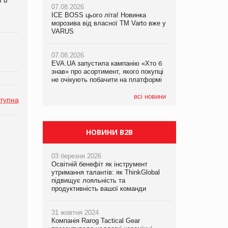
07.08.2026
ICE BOSS цього літа! Новинка
06.08.2026
07.08.2026
морозива від власної ТМ Varto вже у
Смачна новинка для хвостатих: у
Франція заборонила рекламні дзвінки
VARUS
VARUS з’явилися паучі Varto Paw
без згоди клієнтів
expert від власної ТМ Varto!
07.08.2026
EVA.UA запустила кампанію «Хто б
05.08.2026
знав» про асортимент, якого покупці
Мережа супермаркетів VARUS купує
не очікують побачити на платформі
мережу магазинів формату
convenience store КОЛО: об’єднана
компанія налічуватиме 374 магазини
всі новини
тупна
НОВИНИ B2B
03 березня 2026
Освітній бенефіт як інструмент
утримання талантів: як ThinkGlobal
підвищує лояльність та
продуктивність вашої команди
31 жовтня 2024
Компанія Rarog Tactical Gear