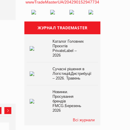
асортимент, якого покупці
не очікують побачити на
платформі
ЖУРНАЛ TRADEMASTER
Каталог Головних
Проєктів
PrivateLabel –
2026
Сучасні рішення в
Логістиці&Дистрибуції
– 2026. Травень
Новинки.
Просування
брендів
FMCG.Березень
2026
Всі журнали