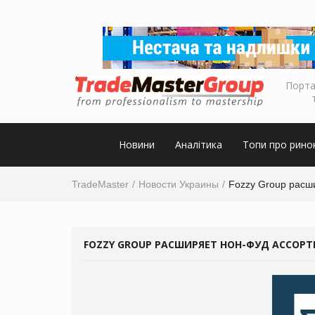
Порта
Новини
Аналітика
Топи про рино
TradeMaster
Новости Украины
Fozzy Group расш
FOZZY GROUP РАСШИРЯЕТ НОН-ФУД АССОР