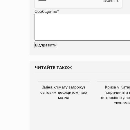
Сообщение
*
ЧИТАЙТЕ ТАКОЖ
ує виробника
Зміна клімату загрожує
Криза у Кита
добавок Thorne
світовим дефіцитом чаю
спричинити 
матча
потрясіння для 
економі