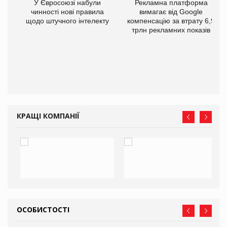
У Євросоюзі набули
Рекламна платформа
го
чинності нові правила
вимагає від Google
щодо штучного інтелекту
компенсацію за втрату 6,9
трлн рекламних показів
КРАЩІ КОМПАНІЇ
ОСОБИСТОСТІ