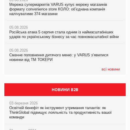
Мережа супермаркетів VARUS купує мережу магазинів
05.08.2026
Adidas витратила понад $1 млрд на маркетинг за квартал
формату convenience store КОЛО: об’єднана компанія
Смачне поповнення дитячого меню: у VARUS з’явилися
налічуватиме 374 магазини
новинки від ТМ ТОКЕРИ
05.08.2026
Amazon звинуватили у недостовірній рекламі екологічних
05.08.2026
05.08.2026
продуктів
Російська атака 5 серпня стала одним із наймасштабніших
Сергій Лісунов про заморожені хлібобулочні вироби на
ударів по українському бізнесу за час повномасштабної війни
PrivateLabel&FMCG Master 2026
05.08.2026
AstraZeneca обговорює найбільшу угоду десятиліття
05.08.2026
04.08.2026
Смачне поповнення дитячого меню: у VARUS з’явилися
Через атаку РФ у Дніпрі пошкоджено склад шоколаду
новинки від ТМ ТОКЕРИ
Millennium
всі новини
НОВИНИ B2B
03 березня 2026
Освітній бенефіт як інструмент утримання талантів: як
ThinkGlobal підвищує лояльність та продуктивність вашої
команди