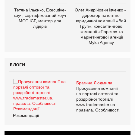
,
Тетяна Ільєнко, Executive-
Олег Андрійович Івченко —
ОВ
коуч, сертифікований коуч
директор патентно-
МСС ICF, ментор для
юридичної компанії «Вайз
лідерів
Груп», консалтингової
компанії «Парето» та
маркетингової агенції
Myka Agency.
БЛОГИ
Брагина Людмила
ї
Просування компанії
а
на порталі оптової та
роздрібної торгівлі
www.trademaster.ua.
і.
правила. Особливості.
Рекомендації
Ре