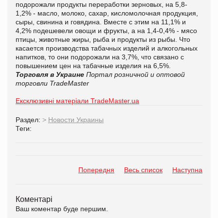
подорожали продукты переработки зерновых, на 5,8-
1,2% - масло, молоко, сахар, кисломолочная продукция,
сыры, свинина и говядина. Вместе с этим на 11,1% и
4,2% подешевели овощи и фрукты, а на 1,4-0,4% - мясо
птицы, животные жиры, рыба и продукты из рыбы. Что
касается производства табачных изделий и алкогольных
напитков, то они подорожали на 3,7%, что связано с
повышением цен на табачные изделия на 6,5%.
Торговля в Украине
Портал розничной и оптовой
торговли TradeMaster
Ексклюзивні матеріали TradeMaster.ua
Раздел:
>
Новости Украины
Теги:
Попередня
Весь список
Наступна
Коментарі
Ваш коментар буде першим.