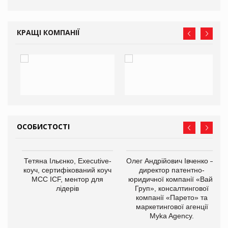
КРАЩІ КОМПАНІЇ
ОСОБИСТОСТІ
,
Тетяна Ільєнко, Executive-
Олег Андрійович Івченко —
ОВ
коуч, сертифікований коуч
директор патентно-
МСС ICF, ментор для
юридичної компанії «Вайз
лідерів
Груп», консалтингової
компанії «Парето» та
маркетингової агенції
Myka Agency.