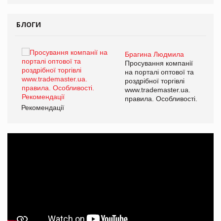
БЛОГИ
Брагина Людмила
ї
Просування компанії
а
на порталі оптової та
роздрібної торгівлі
www.trademaster.ua.
і.
правила. Особливості.
Рекомендації
Ре