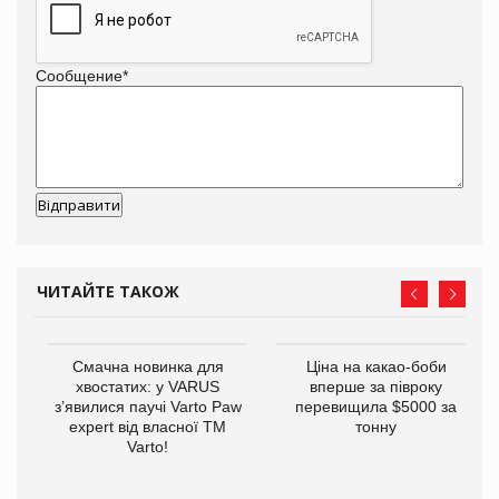
Сообщение
*
ЧИТАЙТЕ ТАКОЖ
у
Смачна новинка для
Ціна на какао-боби
хвостатих: у VARUS
вперше за півроку
з’явилися паучі Varto Paw
перевищила $5000 за
expert від власної ТМ
тонну
Varto!