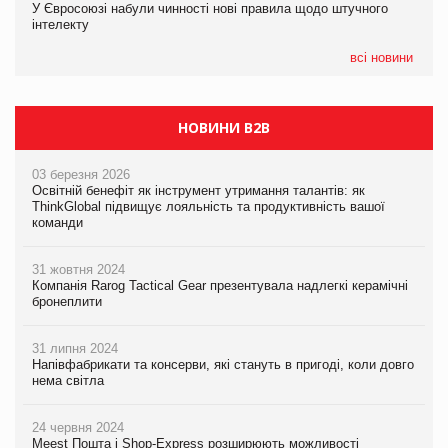
У Євросоюзі набули чинності нові правила щодо штучного
05.08.2026
Рекламна платформа вимагає від Google компенсацію за
інтелекту
Сергій Лісунов про заморожені хлібобулочні вироби на
втрату 6,9 трлн рекламних показів
PrivateLabel&FMCG Master 2026
всі новини
НОВИНИ B2B
03 березня 2026
Освітній бенефіт як інструмент утримання талантів: як
ThinkGlobal підвищує лояльність та продуктивність вашої
команди
31 жовтня 2024
Компанія Rarog Tactical Gear презентувала надлегкі керамічні
бронеплити
31 липня 2024
Напівфабрикати та консерви, які стануть в пригоді, коли довго
нема світла
24 червня 2024
Meest Пошта і Shop-Express розширюють можливості