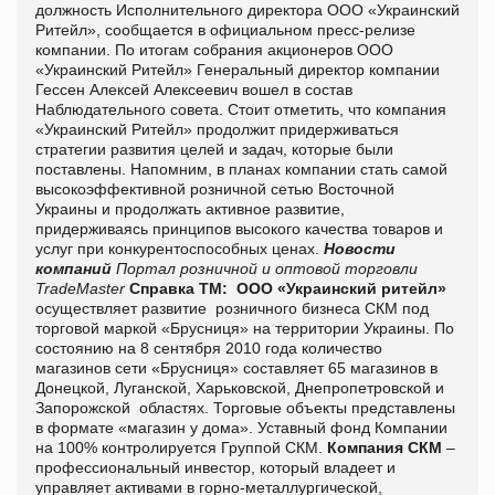
должность Исполнительного директора ООО «Украинский
Ритейл», сообщается в официальном пресс-релизе
компании. По итогам собрания акционеров ООО
«Украинский Ритейл» Генеральный директор компании
Гессен Алексей Алексеевич вошел в состав
Наблюдательного совета. Стоит отметить, что компания
«Украинский Ритейл» продолжит придерживаться
стратегии развития целей и задач, которые были
поставлены. Напомним, в планах компании стать самой
высокоэффективной розничной сетью Восточной
Украины и продолжать активное развитие,
придерживаясь принципов высокого качества товаров и
услуг при конкурентоспособных ценах.
Новости
компаний
Портал розничной и оптовой торговли
TradeMaster
Справка ТМ:
ООО «Украинский ритейл»
осуществляет развитие розничного бизнеса СКМ под
торговой маркой «Брусниця» на территории Украины. По
состоянию на 8 сентября 2010 года количество
магазинов сети «Брусниця» составляет 65 магазинов в
Донецкой, Луганской, Харьковской, Днепропетровской и
Запорожской областях. Торговые объекты представлены
в формате «магазин у дома». Уставный фонд Компании
на 100% контролируется Группой СКМ.
Компания СКМ
–
профессиональный инвестор, который владеет и
управляет активами в горно-металлургической,