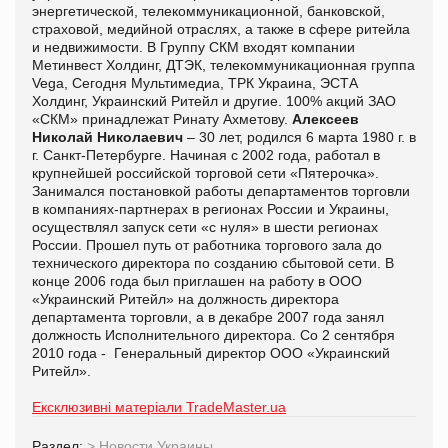
энергетической, телекоммуникационной, банковской,
страховой, медийной отраслях, а также в сфере ритейла
и недвижимости. В Группу СКМ входят компании
Метинвест Холдинг, ДТЭК, телекоммуникационная группа
Vega, Сегодня Мультимедиа, ТРК Украина, ЭСТА
Холдинг, Украинский Ритейл и другие. 100% акций ЗАО
«СКМ» принадлежат Ринату Ахметову.
Алексеев
Николай Николаевич
– 30 лет, родился 6 марта 1980 г. в
г. Санкт-Петербурге. Начиная с 2002 года, работал в
крупнейшей российской торговой сети «Пятерочка».
Занимался постановкой работы департаментов торговли
в компаниях-партнерах в регионах России и Украины,
осуществлял запуск сети «с нуля» в шести регионах
России. Прошел путь от работника торгового зала до
технического директора по созданию сбытовой сети. В
конце 2006 года был приглашен на работу в ООО
«Украинский Ритейл» на должность директора
департамента торговли, а в декабре 2007 года занял
должность Исполнительного директора. Со 2 сентября
2010 года - Генеральный директор ООО «Украинский
Ритейл».
Ексклюзивні матеріали TradeMaster.ua
Раздел:
>
Новости Украины