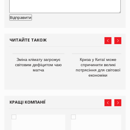
ЧИТАЙТЕ ТАКОЖ
Зміна клімату загрожує
Криза у Китаї може
ne
світовим дефіцитом чаю
спричинити великі
матча
потрясіння для світової
економіки
КРАЩІ КОМПАНІЇ