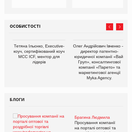
ОСОБИСТОСТІ
,
Тетяна Ільєнко, Executive-
Олег Андрійович Івченко —
ОВ
коуч, сертифікований коуч
директор патентно-
МСС ICF, ментор для
юридичної компанії «Вайз
лідерів
Груп», консалтингової
компанії «Парето» та
маркетингової агенції
Myka Agency.
БЛОГИ
Брагина Людмила
ї
Просування компанії
а
на порталі оптової та