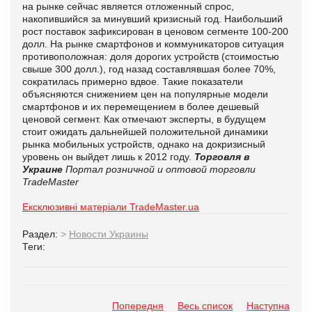
на рынке сейчас является отложенный спрос,
накопившийся за минувший кризисный год. Наибольший
рост поставок зафиксирован в ценовом сегменте 100-200
долл. На рынке смартфонов и коммуникаторов ситуация
противоположная: доля дорогих устройств (стоимостью
свыше 300 долл.), год назад составлявшая более 70%,
сократилась примерно вдвое. Такие показатели
объясняются снижением цен на популярные модели
смартфонов и их перемещением в более дешевый
ценовой сегмент. Как отмечают эксперты, в будущем
стоит ожидать дальнейшей положительной динамики
рынка мобильных устройств, однако на докризисный
уровень он выйдет лишь к 2012 году.
Торговля в
Украине
Портал розничной и оптовой торговли
TradeMaster
Ексклюзивні матеріали TradeMaster.ua
Раздел:
>
Новости Украины
Теги:
Попередня
Весь список
Наступна