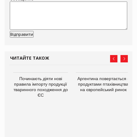
ЧИТАЙТЕ ТАКОЖ
Починають діяти нові
Аргентина повертається з
правила імпорту продукції
продуктами птахівництва
тваринного походження до
на європейський ринок
ЄС
в
О: