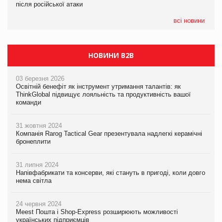
після російської атаки
після російської атаки
05.08.2026
Сергій Лісунов про заморожені хлібобулочні вироби на
всі новини
PrivateLabel&FMCG Master 2026
НОВИНИ B2B
03 березня 2026
Освітній бенефіт як інструмент утримання талантів: як
ThinkGlobal підвищує лояльність та продуктивність вашої
команди
31 жовтня 2024
Компанія Rarog Tactical Gear презентувала надлегкі керамічні
бронеплити
31 липня 2024
Напівфабрикати та консерви, які стануть в пригоді, коли довго
нема світла
24 червня 2024
Meest Пошта і Shop-Express розширюють можливості
українських підприємців