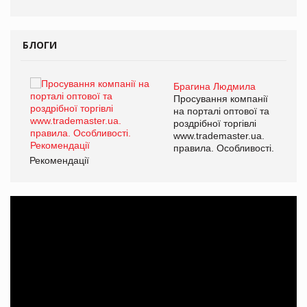
БЛОГИ
Брагина Людмила
ї
Просування компанії
а
на порталі оптової та
роздрібної торгівлі
www.trademaster.ua.
і.
правила. Особливості.
Рекомендації
Ре