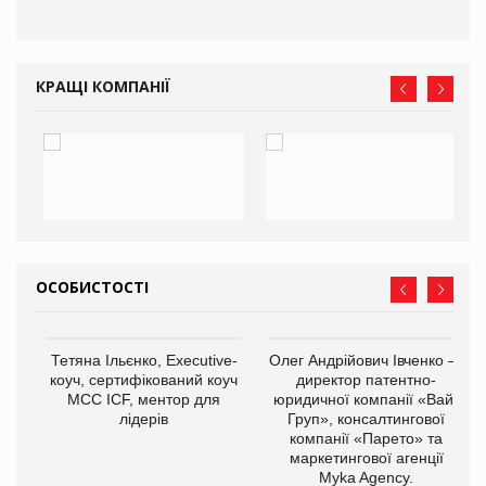
КРАЩІ КОМПАНІЇ
ОСОБИСТОСТІ
,
Тетяна Ільєнко, Executive-
Олег Андрійович Івченко —
ОВ
коуч, сертифікований коуч
директор патентно-
МСС ICF, ментор для
юридичної компанії «Вайз
лідерів
Груп», консалтингової
компанії «Парето» та
маркетингової агенції
Myka Agency.