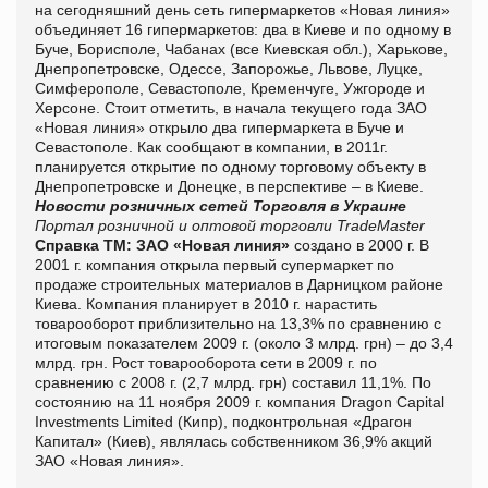
на сегодняшний день сеть гипермаркетов «Новая линия»
объединяет 16 гипермаркетов: два в Киеве и по одному в
Буче, Борисполе, Чабанах (все Киевская обл.), Харькове,
Днепропетровске, Одессе, Запорожье, Львове, Луцке,
Симферополе, Севастополе, Кременчуге, Ужгороде и
Херсоне. Стоит отметить, в начала текущего года ЗАО
«Новая линия» открыло два гипермаркета в Буче и
Севастополе. Как сообщают в компании, в 2011г.
планируется открытие по одному торговому объекту в
Днепропетровске и Донецке, в перспективе – в Киеве.
Новости розничных сетей
Торговля в Украине
Портал розничной и оптовой торговли TradeMaster
Справка ТМ:
ЗАО «Новая линия»
создано в 2000 г. В
2001 г. компания открыла первый супермаркет по
продаже строительных материалов в Дарницком районе
Киева. Компания планирует в 2010 г. нарастить
товарооборот приблизительно на 13,3% по сравнению с
итоговым показателем 2009 г. (около 3 млрд. грн) – до 3,4
млрд. грн. Рост товарооборота сети в 2009 г. по
сравнению с 2008 г. (2,7 млрд. грн) составил 11,1%. По
состоянию на 11 ноября 2009 г. компания Dragon Capital
Investments Limited (Кипр), подконтрольная «Драгон
Капитал» (Киев), являлась собственником 36,9% акций
ЗАО «Новая линия».