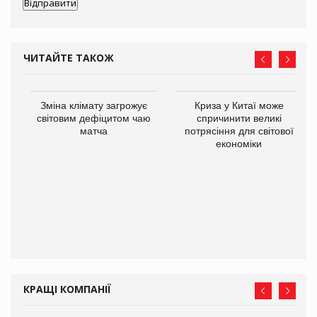
ЧИТАЙТЕ ТАКОЖ
Зміна клімату загрожує
Криза у Китаї може
ne
світовим дефіцитом чаю
спричинити великі
матча
потрясіння для світової
економіки
КРАЩІ КОМПАНІЇ