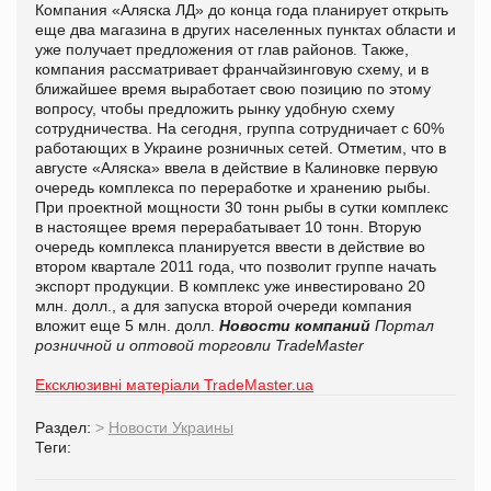
Компания «Аляска ЛД» до конца года планирует открыть
еще два магазина в других населенных пунктах области и
уже получает предложения от глав районов. Также,
компания рассматривает франчайзинговую схему, и в
ближайшее время выработает свою позицию по этому
вопросу, чтобы предложить рынку удобную схему
сотрудничества. На сегодня, группа сотрудничает с 60%
работающих в Украине розничных сетей. Отметим, что в
августе «Аляска» ввела в действие в Калиновке первую
очередь комплекса по переработке и хранению рыбы.
При проектной мощности 30 тонн рыбы в сутки комплекс
в настоящее время перерабатывает 10 тонн. Вторую
очередь комплекса планируется ввести в действие во
втором квартале 2011 года, что позволит группе начать
экспорт продукции. В комплекс уже инвестировано 20
млн. долл., а для запуска второй очереди компания
вложит еще 5 млн. долл.
Новости компаний
Портал
розничной и оптовой торговли TradeMaster
Ексклюзивні матеріали TradeMaster.ua
Раздел:
>
Новости Украины
Теги: