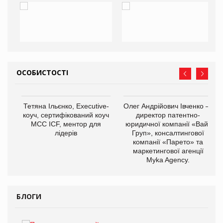
ОСОБИСТОСТІ
,
Тетяна Ільєнко, Executive-
Олег Андрійович Івченко —
ОВ
коуч, сертифікований коуч
директор патентно-
МСС ICF, ментор для
юридичної компанії «Вайз
лідерів
Груп», консалтингової
компанії «Парето» та
маркетингової агенції
Myka Agency.
БЛОГИ