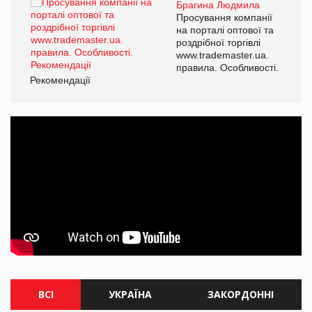
Брагина Людмила
ї
Просування компанії
а
на порталі оптової та
роздрібної торгівлі
www.trademaster.ua.
і.
правила. Особливості.
Рекомендації
Ре
ВСІ
УКРАЇНА
ЗАКОРДОННІ