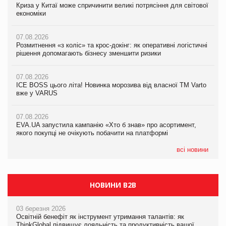
Криза у Китаї може спричинити великі потрясіння для світової
07.08.2026
Криза у Китаї може спричинити великі потрясіння для світової
економіки
ICE BOSS цього літа! Новинка морозива від власної ТМ Varto
економіки
вже у VARUS
07.08.2026
07.08.2026
Розмитнення «з коліс» та крос-докінг: як оперативні логістичні
07.08.2026
Kraft Heinz скоротила збиток у першому півріччі
рішення допомагають бізнесу зменшити ризики
EVA.UA запустила кампанію «Хто б знав» про асортимент,
якого покупці не очікують побачити на платформі
07.08.2026
07.08.2026
Продажі Hugo Boss впали на 9%
ICE BOSS цього літа! Новинка морозива від власної ТМ Varto
06.08.2026
вже у VARUS
Смачна новинка для хвостатих: у VARUS з’явилися паучі
07.08.2026
Varto Paw expert від власної ТМ Varto!
Франція заборонила рекламні дзвінки без згоди клієнтів
07.08.2026
EVA.UA запустила кампанію «Хто б знав» про асортимент,
05.08.2026
якого покупці не очікують побачити на платформі
Мережа супермаркетів VARUS купує мережу магазинів
формату convenience store КОЛО: об’єднана компанія
налічуватиме 374 магазини
всі новини
НОВИНИ B2B
03 березня 2026
Освітній бенефіт як інструмент утримання талантів: як
ThinkGlobal підвищує лояльність та продуктивність вашої