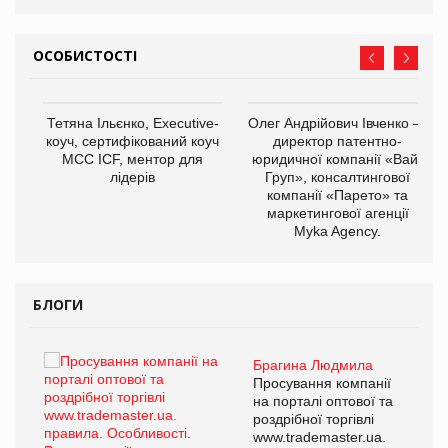
ОСОБИСТОСТІ
,
Тетяна Ільєнко, Executive-
Олег Андрійович Івченко —
ОВ
коуч, сертифікований коуч
директор патентно-
МСС ICF, ментор для
юридичної компанії «Вайз
лідерів
Груп», консалтингової
компанії «Парето» та
маркетингової агенції
Myka Agency.
БЛОГИ
Брагина Людмила
ї
Просування компанії
а
на порталі оптової та
роздрібної торгівлі
www.trademaster.ua.