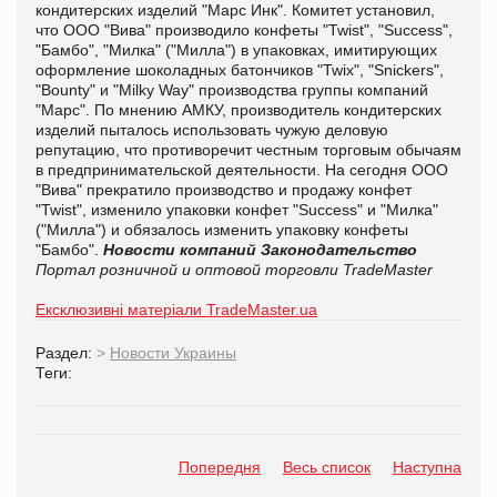
кондитерских изделий "Марс Инк". Комитет установил,
что ООО "Вива" производило конфеты "Twist", "Success",
"Бамбо", "Милка" ("Милла") в упаковках, имитирующих
оформление шоколадных батончиков "Twix", "Snickers",
"Bounty" и "Milky Way" производства группы компаний
"Марс". По мнению АМКУ, производитель кондитерских
изделий пыталось использовать чужую деловую
репутацию, что противоречит честным торговым обычаям
в предпринимательской деятельности. На сегодня ООО
"Вива" прекратило производство и продажу конфет
"Twist", изменило упаковки конфет "Success" и "Милка"
("Милла") и обязалось изменить упаковку конфеты
"Бамбо".
Новости компаний
Законодательство
Портал розничной и оптовой торговли TradeMaster
Ексклюзивні матеріали TradeMaster.ua
Раздел:
>
Новости Украины
Теги:
Попередня
Весь список
Наступна