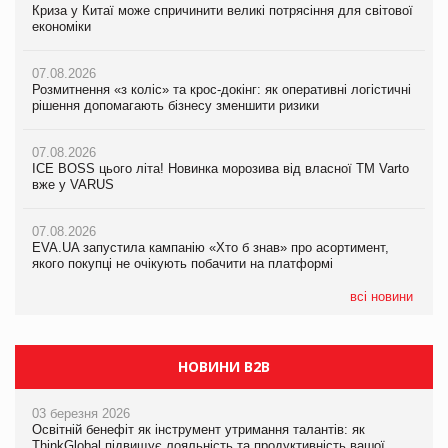
Криза у Китаї може спричинити великі потрясіння для світової
07.08.2026
Криза у Китаї може спричинити великі потрясіння для світової
економіки
ICE BOSS цього літа! Новинка морозива від власної ТМ Varto
економіки
вже у VARUS
07.08.2026
07.08.2026
Розмитнення «з коліс» та крос-докінг: як оперативні логістичні
07.08.2026
Kraft Heinz скоротила збиток у першому півріччі
рішення допомагають бізнесу зменшити ризики
EVA.UA запустила кампанію «Хто б знав» про асортимент,
якого покупці не очікують побачити на платформі
07.08.2026
07.08.2026
Продажі Hugo Boss впали на 9%
ICE BOSS цього літа! Новинка морозива від власної ТМ Varto
06.08.2026
вже у VARUS
Смачна новинка для хвостатих: у VARUS з’явилися паучі
07.08.2026
Varto Paw expert від власної ТМ Varto!
Франція заборонила рекламні дзвінки без згоди клієнтів
07.08.2026
EVA.UA запустила кампанію «Хто б знав» про асортимент,
05.08.2026
якого покупці не очікують побачити на платформі
Мережа супермаркетів VARUS купує мережу магазинів
формату convenience store КОЛО: об’єднана компанія
налічуватиме 374 магазини
всі новини
НОВИНИ B2B
03 березня 2026
Освітній бенефіт як інструмент утримання талантів: як
ThinkGlobal підвищує лояльність та продуктивність вашої