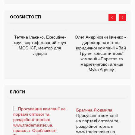
ОСОБИСТОСТІ
,
Тетяна Ільєнко, Executive-
Олег Андрійович Івченко —
ОВ
коуч, сертифікований коуч
директор патентно-
МСС ICF, ментор для
юридичної компанії «Вайз
лідерів
Груп», консалтингової
компанії «Парето» та
маркетингової агенції
Myka Agency.
БЛОГИ
Брагина Людмила
ї
Просування компанії
а
на порталі оптової та
роздрібної торгівлі
www.trademaster.ua.