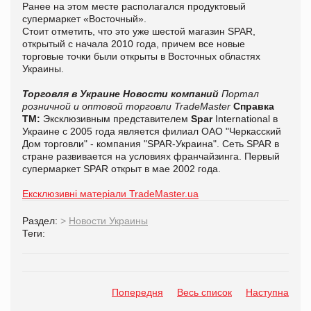
Р
анее на этом месте располагался продуктовый
супермаркет «Восточный».
Стоит отметить, что
это уже шестой магазин SPAR,
открытый с начала 2010 года, причем все новые
торговые точки были открыты в Восточных областях
Украины.
Торговля в Украине
Новости компаний
Портал
розничной и оптовой торговли TradeMaster
Справка
ТМ:
Эксклюзивным представителем
Spar
International в
Украине с 2005 года является филиал ОАО "Черкасский
Дом торговли" - компания "SPAR-Украина". Сеть SPAR в
стране развивается на условиях франчайзинга. Первый
супермаркет SPAR открыт в мае 2002 года.
Ексклюзивні матеріали TradeMaster.ua
Раздел:
>
Новости Украины
Теги:
Попередня
Весь список
Наступна