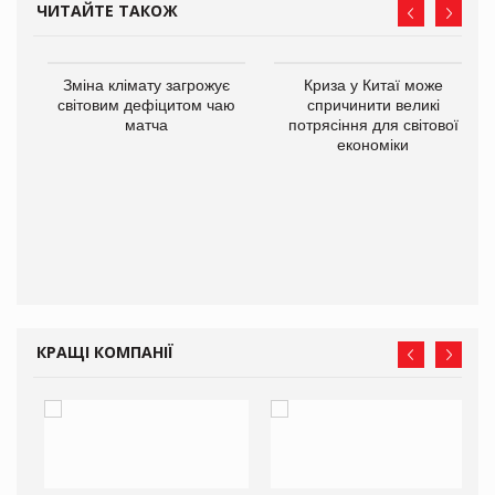
ЧИТАЙТЕ ТАКОЖ
Зміна клімату загрожує
Криза у Китаї може
ne
світовим дефіцитом чаю
спричинити великі
матча
потрясіння для світової
економіки
КРАЩІ КОМПАНІЇ