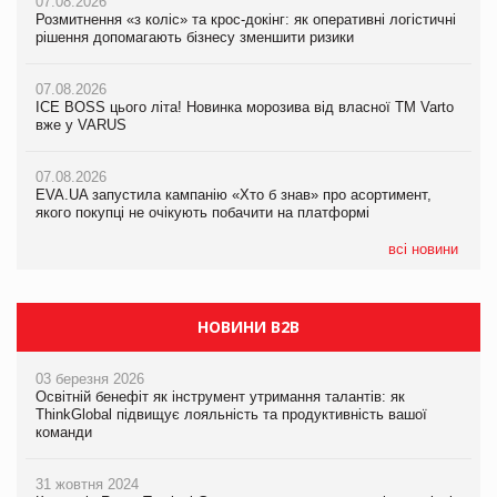
07.08.2026
07.08.2026
Розмитнення «з коліс» та крос-докінг: як оперативні логістичні
07.08.2026
Kraft Heinz скоротила збиток у першому півріччі
рішення допомагають бізнесу зменшити ризики
EVA.UA запустила кампанію «Хто б знав» про асортимент,
якого покупці не очікують побачити на платформі
07.08.2026
07.08.2026
Продажі Hugo Boss впали на 9%
ICE BOSS цього літа! Новинка морозива від власної ТМ Varto
06.08.2026
вже у VARUS
Смачна новинка для хвостатих: у VARUS з’явилися паучі
07.08.2026
Varto Paw expert від власної ТМ Varto!
Франція заборонила рекламні дзвінки без згоди клієнтів
07.08.2026
EVA.UA запустила кампанію «Хто б знав» про асортимент,
05.08.2026
якого покупці не очікують побачити на платформі
Мережа супермаркетів VARUS купує мережу магазинів
формату convenience store КОЛО: об’єднана компанія
налічуватиме 374 магазини
всі новини
НОВИНИ B2B
03 березня 2026
Освітній бенефіт як інструмент утримання талантів: як
ThinkGlobal підвищує лояльність та продуктивність вашої
команди
31 жовтня 2024