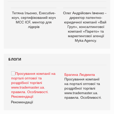
,
Тетяна Ільєнко, Executive-
Олег Андрійович Івченко —
ОВ
коуч, сертифікований коуч
директор патентно-
МСС ICF, ментор для
юридичної компанії «Вайз
лідерів
Груп», консалтингової
компанії «Парето» та
маркетингової агенції
Myka Agency.
БЛОГИ
Брагина Людмила
ї
Просування компанії
а
на порталі оптової та
роздрібної торгівлі
www.trademaster.ua.
і.
правила. Особливості.
Рекомендації
Ре