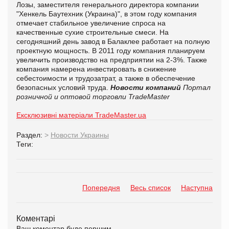
Лозы, заместителя генерального директора компании
"Хенкель Баутехник (Украина)", в этом году компания
отмечает стабильное увеличение спроса на
качественные сухие строительные смеси. На
сегодняшний день завод в Балаклее работает на полную
проектную мощность. В 2011 году компания планируем
увеличить производство на предприятии на 2-3%. Также
компания намерена инвестировать в снижение
себестоимости и трудозатрат, а также в обеспечение
безопасных условий труда.
Новости компаний
Портал
розничной и оптовой торговли TradeMaster
Ексклюзивні матеріали TradeMaster.ua
Раздел:
>
Новости Украины
Теги:
Попередня
Весь список
Наступна
Коментарі
Ваш коментар буде першим.