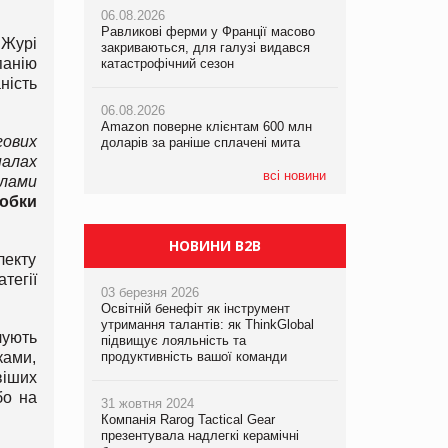
українському бізнесу за час
06.08.2026
06.08.2026
повномасштабної війни
Равликові ферми у Франції масово
Amazon поверне клієнтам 600 млн
 Журі
закриваються, для галузі видався
доларів за раніше сплачені мита
панію
катастрофічний сезон
05.08.2026
Смачне поповнення дитячого меню:
ність
05.08.2026
у VARUS з’явилися новинки від ТМ
06.08.2026
У Євросоюзі набули чинності нові
ТОКЕРИ
Amazon поверне клієнтам 600 млн
правила щодо штучного інтелекту
гових
доларів за раніше сплачені мита
05.08.2026
налах
Сергій Лісунов про заморожені
всі новини
клами
хлібобулочні вироби на
робки
PrivateLabel&FMCG Master 2026
НОВИНИ B2B
лекту
тегії
03 березня 2026
Освітній бенефіт як інструмент
утримання талантів: як ThinkGlobal
чують
підвищує лояльність та
ками,
продуктивність вашої команди
віших
бо на
31 жовтня 2024
Компанія Rarog Tactical Gear
презентувала надлегкі керамічні