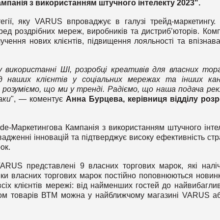
мпанія з використанням штучного інтелекту 2023".
егії, яку VARUS впроваджує в галузі трейд-маркетингу.
д роздрібних мереж, виробників та дистриб’юторів. Ком
лучення нових клієнтів, підвищення лояльності та впізнава
 використанні ШІ, розробці креативів для власних тор
ед наших клієнтів у соціальних мережах та інших ка
, розуміємо, що ми у тренді. Радіємо, що наша подача ре
аки
", — коментує
Анна Бурцева, керівниця відділу роз
de-Маркетингова Кампанія з використанням штучного інте
дженні інновацій та підтверджує високу ефективність стра
ок.
ARUS представлені 9 власних торгових марок, які налі
ійки власних торгових марок постійно поповнюються новин
іх клієнтів мережі: від найменших гостей до найвибагли
іком товарів ВТМ можна у найближчому магазині VARUS а