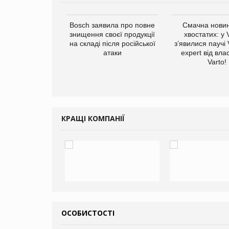
ратила понад $1
Bosch заявила про повне
Смачна новин
 маркетинг за
знищення своєї продукції
хвостатих: у
вартал
на складі після російської
з’явилися паучі
атаки
expert від вла
Varto!
КРАЩІ КОМПАНІЇ
ОСОБИСТОСТІ