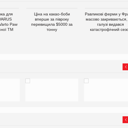
ка для
Ціна на какао-боби
Равликові ферми у Фра
 VARUS
вперше за півроку
масово закриваються,
 Varto Paw
перевищила $5000 за
галузі видався
сної ТМ
тонну
катастрофічний сез