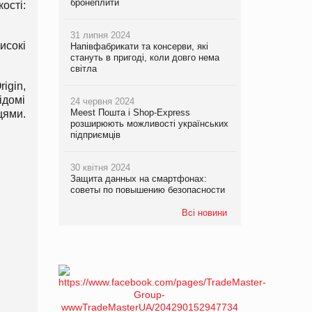
бронеплити
ості:
31 липня 2024
исокі
Напівфабрикати та консерви, які
стануть в пригоді, коли довго нема
світла
igin,
ідомі
24 червня 2024
Meest Пошта і Shop-Express
цями.
розширюють можливості українських
підприємців
30 квітня 2024
Защита данных на смартфонах:
советы по повышению безопасности
Всі новини