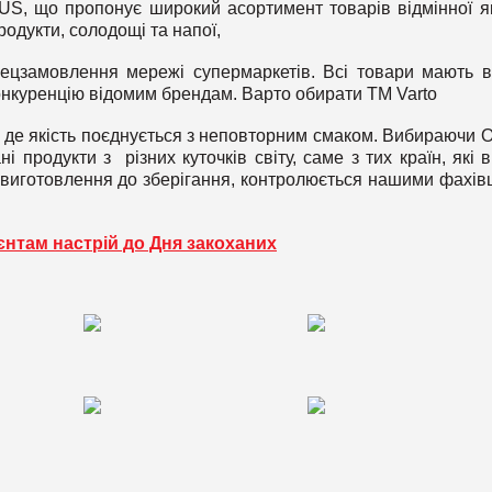
S, що пропонує широкий асортимент товарів відмінної як
родукти, солодощі та напої,
пецзамовлення мережі супермаркетів. Всі товари мають в
онкуренцію відомим брендам. Варто обирати ТМ Varto
де якість поєднується з неповторним смаком. Вибираючи Or
 продукти з різних куточків світу, саме з тих країн, які в
д виготовлення до зберігання, контролюється нашими фахів
нтам настрій до Дня закоханих