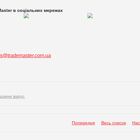
aster в
соціальних мережах
ss@trademaster.com.ua
азини варус
Попередня
Весь список
Нас