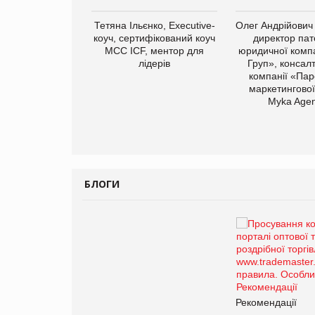
Тетяна Ільєнко, Executive-
Олег Андрійович
коуч, сертифікований коуч
директор пат
МСС ICF, ментор для
юридичної компа
лідерів
Груп», консал
компанії «Пар
маркетингової
арас Ігорович,
Myka Agen
иробництва ТОВ
Герчак"
БЛОГИ
Брагина Людмила
Просування компанії на
порталі оптової та
роздрібної торгівлі
www.trademaster.ua.
правила. Особливості.
ії
Рекомендації