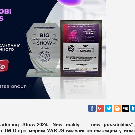
rketing Show-2024: New reality — new possibilities"
а ТМ Origin мережі VARUS визнані переможцем у номі