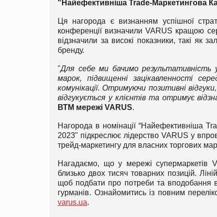
"Найефективніша Trade-Маркетингова Ка
Ця нагорода є визнанням успішної страт
конференції визначили VARUS кращою сере
відзначили за високі показники, такі як за
бренду.
"
Для себе ми бачимо результативність у
марок, підвищенні зацікавленності сер
комунікації. Отримуючи позитивні відгуки
відгукується у клієнтів та отримує відзн
ВТМ мережі VARUS
.
Нагорода в номінації “Найефективніша Tra
2023" підкреслює лідерство VARUS у впрова
трейд-маркетингу для власних торгових мар
Нагадаємо, що у мережі супермаркетів V
близько двох тисяч товарних позицій. Лін
щоб подбати про потреби та вподобання вс
гурманів. Ознайомитись із повним перел
varus.ua
.