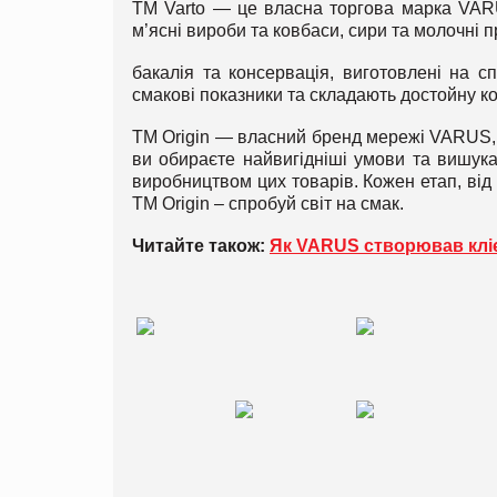
ТМ Varto — це власна торгова марка VARU
м’ясні вироби та ковбаси, сири та молочні п
бакалія та консервація, виготовлені на с
смакові показники та складають достойну к
ТМ Origin — власний бренд мережі VARUS, 
ви обираєте найвигідніші умови та вишукані
виробництвом цих товарів. Кожен етап, ві
ТМ Origin – спробуй світ на смак.
Читайте також:
Як VARUS створював кліє