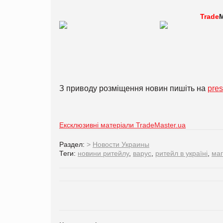
Trade
M
З приводу розміщення новин пишіть на
pre
Ексклюзивні матеріали TradeMaster.ua
Раздел:
>
Новости Украины
Теги:
новини ритейлу
,
варус
,
ритейл в україні
,
маг