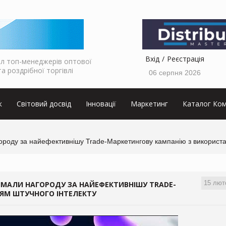
Вхід
Реєстрація
л топ-менеджерів оптової
та роздрібної торгівлі
06 серпня 2026
к
Світовий досвід
Інновації
Маркетинг
Каталог Ком
ороду за найефективнішу Trade-Маркетингову кампанію з використа
15 лют
РИМАЛИ НАГОРОДУ ЗА НАЙЕФЕКТИВНІШУ TRADE-
ЯМ ШТУЧНОГО ІНТЕЛЕКТУ