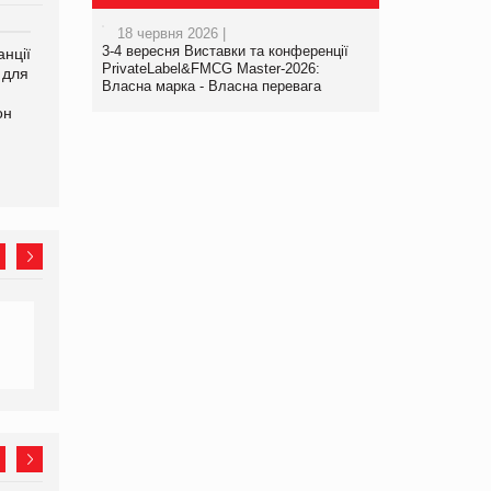
18 червня 2026 |
3-4 вересня Виставки та конференції
нції
Amazon поверне клієнтам
У Євросоюзі набули
PrivateLabel&FMCG Master-2026:
 для
600 млн доларів за раніше
чинності нові правила
Власна марка - Власна перевага
сплачені мита
щодо штучного інтелекту
он