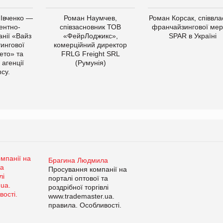
 Івченко —
Роман Наумчев,
Роман Корсак, співвла
ентно-
співзасновник ТОВ
франчайзингової мер
нії «Вайз
«ФейрЛоджикс»,
SPAR в Україні
тингової
комерційний директор
ето» та
FRLG Freight SRL
 агенції
(Румунія)
cy.
Брагина Людмила
Просування компанії на
порталі оптової та
роздрібної торгівлі
www.trademaster.ua.
правила. Особливості.
Рекомендації