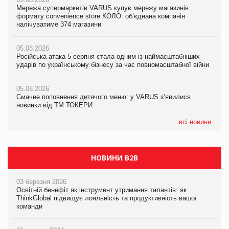
Мережа супермаркетів VARUS купує мережу магазинів
05.08.2026
Adidas витратила понад $1 млрд на маркетинг за квартал
формату convenience store КОЛО: об’єднана компанія
Смачне поповнення дитячого меню: у VARUS з’явилися
налічуватиме 374 магазини
новинки від ТМ ТОКЕРИ
05.08.2026
Amazon звинуватили у недостовірній рекламі екологічних
05.08.2026
05.08.2026
продуктів
Російська атака 5 серпня стала одним із наймасштабніших
Сергій Лісунов про заморожені хлібобулочні вироби на
ударів по українському бізнесу за час повномасштабної війни
PrivateLabel&FMCG Master 2026
05.08.2026
AstraZeneca обговорює найбільшу угоду десятиліття
05.08.2026
04.08.2026
Смачне поповнення дитячого меню: у VARUS з’явилися
Через атаку РФ у Дніпрі пошкоджено склад шоколаду
новинки від ТМ ТОКЕРИ
Millennium
всі новини
НОВИНИ B2B
03 березня 2026
Освітній бенефіт як інструмент утримання талантів: як
ThinkGlobal підвищує лояльність та продуктивність вашої
команди