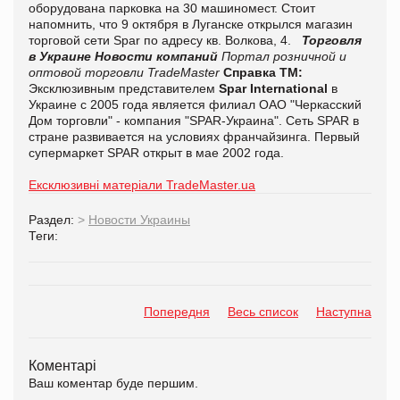
оборудована парковка на 30 машиномест. Стоит
напомнить, что 9 октября в Луганске открылся магазин
торговой сети Spar по адресу кв. Волкова, 4.
Торговля
в Украине
Новости компаний
Портал розничной и
оптовой торговли TradeMaster
Справка ТМ:
Эксклюзивным представителем
Spar International
в
Украине с 2005 года является филиал ОАО "Черкасский
Дом торговли" - компания "SPAR-Украина". Сеть SPAR в
стране развивается на условиях франчайзинга. Первый
супермаркет SPAR открыт в мае 2002 года.
Ексклюзивні матеріали TradeMaster.ua
Раздел:
>
Новости Украины
Теги:
Попередня
Весь список
Наступна
Коментарі
Ваш коментар буде першим.