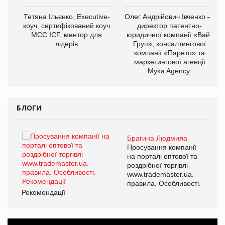
,
Тетяна Ільєнко, Executive-
Олег Андрійович Івченко —
ОВ
коуч, сертифікований коуч
директор патентно-
МСС ICF, ментор для
юридичної компанії «Вайз
лідерів
Груп», консалтингової
компанії «Парето» та
маркетингової агенції
Myka Agency.
БЛОГИ
Брагина Людмила
ї
Просування компанії
а
на порталі оптової та
роздрібної торгівлі
www.trademaster.ua.
і.
правила. Особливості.
Рекомендації
Ре