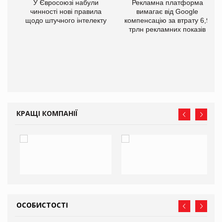
У Євросоюзі набули
Рекламна платформа
го
чинності нові правила
вимагає від Google
щодо штучного інтелекту
компенсацію за втрату 6,9
трлн рекламних показів
КРАЩІ КОМПАНІЇ
ОСОБИСТОСТІ