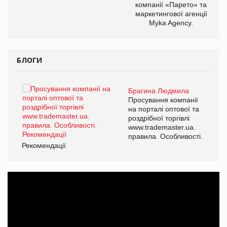
компанії «Парето» та
маркетингової агенції
Myka Agency.
БЛОГИ
Брагина Людмила
ї
Просування компанії
а
на порталі оптової та
роздрібної торгівлі
www.trademaster.ua.
і.
правила. Особливості.
Рекомендації
Ре