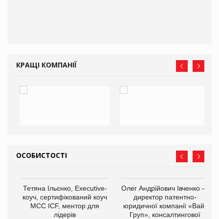
КРАЩІ КОМПАНІЇ
ОСОБИСТОСТІ
,
Тетяна Ільєнко, Executive-
Олег Андрійович Івченко —
ОВ
коуч, сертифікований коуч
директор патентно-
МСС ICF, ментор для
юридичної компанії «Вайз
лідерів
Груп», консалтингової