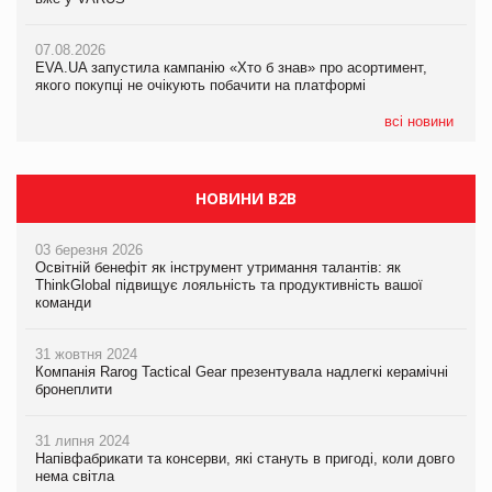
07.08.2026
Varto Paw expert від власної ТМ Varto!
Франція заборонила рекламні дзвінки без згоди клієнтів
07.08.2026
EVA.UA запустила кампанію «Хто б знав» про асортимент,
05.08.2026
якого покупці не очікують побачити на платформі
Мережа супермаркетів VARUS купує мережу магазинів
формату convenience store КОЛО: об’єднана компанія
налічуватиме 374 магазини
всі новини
НОВИНИ B2B
03 березня 2026
Освітній бенефіт як інструмент утримання талантів: як
ThinkGlobal підвищує лояльність та продуктивність вашої
команди
31 жовтня 2024
Компанія Rarog Tactical Gear презентувала надлегкі керамічні
бронеплити
31 липня 2024
Напівфабрикати та консерви, які стануть в пригоді, коли довго
нема світла