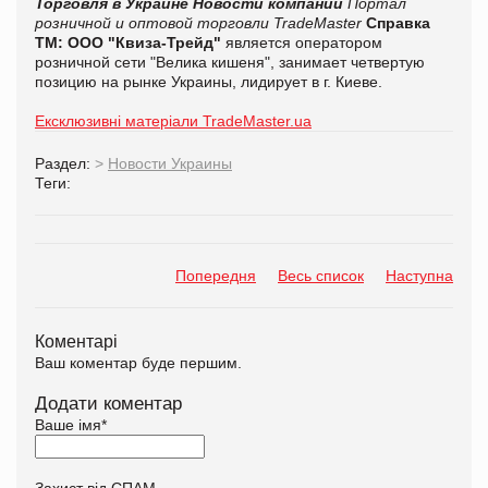
Торговля в Украине
Новости компаний
Портал
розничной и оптовой торговли TradeMaster
Справка
ТМ:
ООО "Квиза-Трейд"
является оператором
розничной сети "Велика кишеня", занимает четвертую
позицию на рынке Украины, лидирует в г. Киеве.
Ексклюзивні матеріали TradeMaster.ua
Раздел:
>
Новости Украины
Теги:
Попередня
Весь список
Наступна
Коментарі
Ваш коментар буде першим.
Додати коментар
Ваше імя
*
Захист від СПАМ