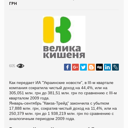
ГРН
605
Как передает
ИА "Украинские новости", в III-м квартале
компания сократила чистый доход на 44,4%, или на
305,051 млн. грн до 381,51 млн. грн по сравнению с
III
-м
кварталом 2009 года.
Январь-сентябрь "Квиза-Трейд" закончила с убытком
17,888 млн
.
грн, сократив чистый доход на 11,4%, или на
250,379 млн
.
грн до 1 938,219 млн
.
грн по сравнению с
аналогичным периодом 2009 года.