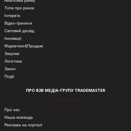
Аналітика ринку
Топи про ринок
Інтерв’ю
Відео-тренінги
Світовий досвід
Інновації
Маркетинг&Продажі
Закупки
Логістика
Закон
Події
ПРО В2В МЕДІА-ГРУПУ TRADEMASTER
Про нас
Наша команда
Реклама на порталі