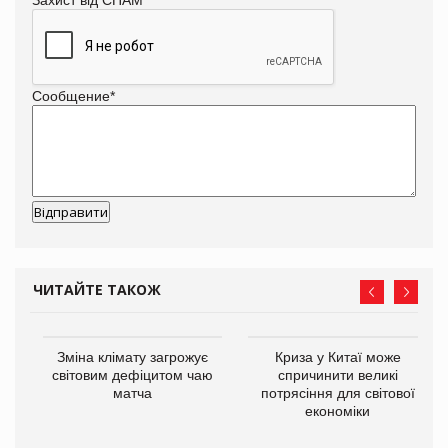
Сообщение
*
ЧИТАЙТЕ ТАКОЖ
Зміна клімату загрожує
Криза у Китаї може
ne
світовим дефіцитом чаю
спричинити великі
матча
потрясіння для світової
економіки