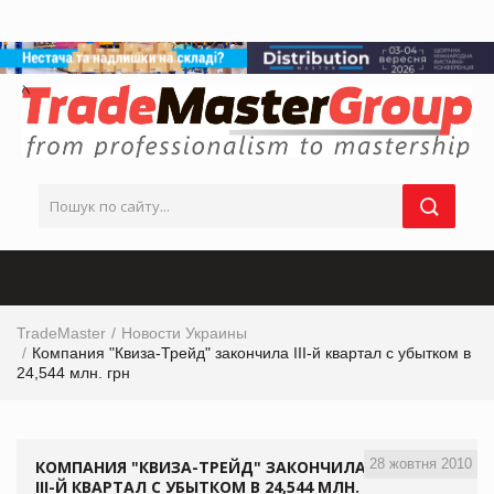
TradeMaster
Новости Украины
Компания "Квиза-Трейд" закончила III-й квартал с убытком в
24,544 млн. грн
28 жовтня 2010
КОМПАНИЯ "КВИЗА-ТРЕЙД" ЗАКОНЧИЛА
III-Й КВАРТАЛ С УБЫТКОМ В 24,544 МЛН.