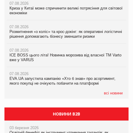
07.08.2026
07.08.2026
Криза у Китаї може спричинити великі потрясіння для світової
07.08.2026
Криза у Китаї може спричинити великі потрясіння для світової
економіки
ICE BOSS цього літа! Новинка морозива від власної ТМ Varto
економіки
вже у VARUS
07.08.2026
07.08.2026
Розмитнення «з коліс» та крос-докінг: як оперативні логістичні
07.08.2026
Kraft Heinz скоротила збиток у першому півріччі
рішення допомагають бізнесу зменшити ризики
EVA.UA запустила кампанію «Хто б знав» про асортимент,
якого покупці не очікують побачити на платформі
07.08.2026
07.08.2026
Продажі Hugo Boss впали на 9%
ICE BOSS цього літа! Новинка морозива від власної ТМ Varto
06.08.2026
вже у VARUS
Смачна новинка для хвостатих: у VARUS з’явилися паучі
07.08.2026
Varto Paw expert від власної ТМ Varto!
Франція заборонила рекламні дзвінки без згоди клієнтів
07.08.2026
EVA.UA запустила кампанію «Хто б знав» про асортимент,
05.08.2026
якого покупці не очікують побачити на платформі
Мережа супермаркетів VARUS купує мережу магазинів
формату convenience store КОЛО: об’єднана компанія
налічуватиме 374 магазини
всі новини
НОВИНИ B2B
03 березня 2026
Освітній бенефіт як інструмент утримання талантів: як