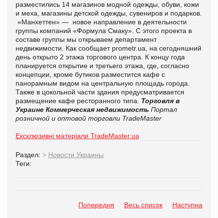
разместились 14 магазинов модной одежды, обуви, кожи
и меха, магазины детской одежды, сувениров и подарков.
«Манхеттен» — новое направление в деятельности
группы компаний «Формула Смаку». С этого проекта в
составе группы мы открываем департамент
недвижимости. Как сообщает prometr.ua, на сегодняшний
день открыто 2 этажа торгового центра. К концу года
планируется открытие и третьего этажа, где, согласно
концепции, кроме бутиков разместится кафе с
панорамным видом на центральную площадь города.
Также в цокольной части здания предусматривается
размещение кафе ресторанного типа.
Торговля в
Украине
Коммерческая недвижимость
Портал
розничной и оптовой торговли TradeMaster
Ексклюзивні матеріали TradeMaster.ua
Раздел:
>
Новости Украины
Теги:
Попередня
Весь список
Наступна