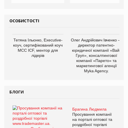
ОСОБИСТОСТІ
Тетяна Ільєнко, Executive-
Олег Андрійович Івченко —
коуч, сертифікований коуч
директор патентно-
МСС ICF, ментор для
юридичної компанії «Вайз
лідерів
Груп», консалтингової
компанії «Парето» та
маркетингової агенції
Myka Agency.
БЛОГИ
Брагина Людмила
Просування компанії
на порталі оптової та
роздрібної торгівлі