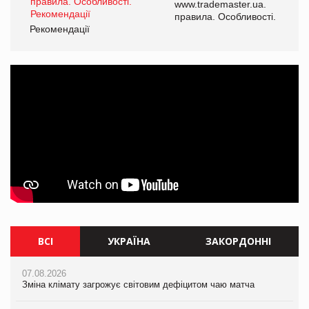
www.trademaster.ua.
правила. Особливості.
Рекомендації
ВСІ
УКРАЇНА
ЗАКОРДОННІ
07.08.2026
07.08.2026
07.08.2026
Зміна клімату загрожує світовим дефіцитом чаю матча
Розмитнення «з коліс» та крос-докінг: як оперативні логістичні
Зміна клімату загрожує світовим дефіцитом чаю матча
рішення допомагають бізнесу зменшити ризики