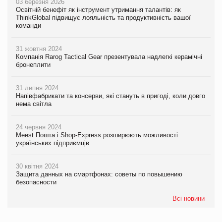
03 березня 2026
Освітній бенефіт як інструмент утримання талантів: як
ThinkGlobal підвищує лояльність та продуктивність вашої
команди
31 жовтня 2024
Компанія Rarog Tactical Gear презентувала надлегкі керамічні
бронеплити
31 липня 2024
Напівфабрикати та консерви, які стануть в пригоді, коли довго
нема світла
24 червня 2024
Meest Пошта і Shop-Express розширюють можливості
українських підприємців
30 квітня 2024
Защита данных на смартфонах: советы по повышению
безопасности
Всі новини