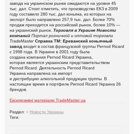
завода на украинском рынке ожидаются на уровне 45
тыс. дал. Стоит отметить, что производство ЕКЗ в 2009
году составило 280 тыс. дал коньяка, из которых на
экспорт было направлено 257,9 тыс. дал. Более 70%
продаж приходится на российский рынок, более 10% —
на украинский рынок.
Торговля в Украине
Новости
компаний
Портал розничной и оптовой торговли
TradeMaster
Справка ТМ:
Ереванский коньячный
завод
входит в состав французской группы Pernod Ricard
с 1998 года. В Украине в 2001 году была
создана компания Pernod Ricard Украина,
которая является украинским представительством
Pernod Ricard. Деятельность Pernod Ricard
Украина направлена на импорт
и дистрибуцию алкогольной продукции группы. В
настоящее время в портфеле Pernod Ricard Украина 26
брендов.
Ексклюзивні матеріали TradeMaster.ua
Раздел:
>
Новости Украины
Теги: