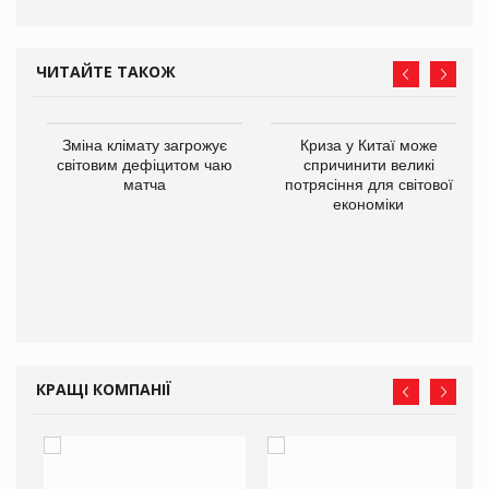
ЧИТАЙТЕ ТАКОЖ
Зміна клімату загрожує
Криза у Китаї може
ne
світовим дефіцитом чаю
спричинити великі
матча
потрясіння для світової
економіки
КРАЩІ КОМПАНІЇ