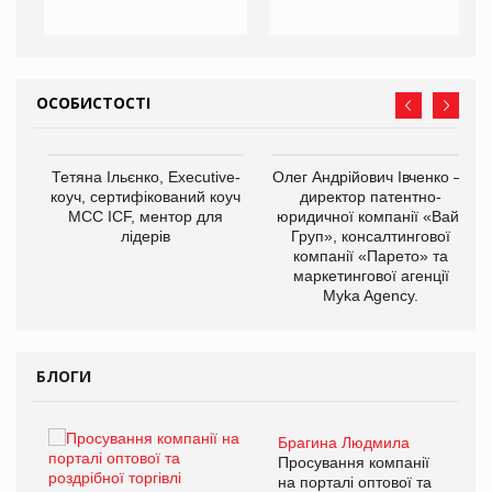
ОСОБИСТОСТІ
,
Тетяна Ільєнко, Executive-
Олег Андрійович Івченко —
ОВ
коуч, сертифікований коуч
директор патентно-
МСС ICF, ментор для
юридичної компанії «Вайз
лідерів
Груп», консалтингової
компанії «Парето» та
маркетингової агенції
Myka Agency.
БЛОГИ
Брагина Людмила
ї
Просування компанії
а
на порталі оптової та