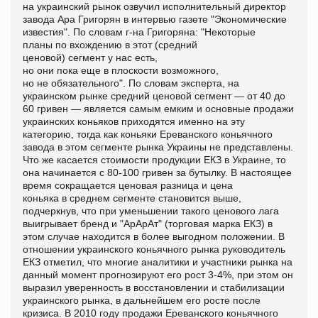
на украинский рынок озвучил исполнительный директор
завода Ара Григорян в интервью газете "Экономические
известия". По словам г-на Григоряна: "Некоторые
планы по вхождению в этот (средний
ценовой) сегмент у нас есть,
но они пока еще в плоскости возможного,
но не обязательного". По словам эксперта, на
украинском рынке средний ценовой сегмент — от 40 до
60 гривен — является самым емким и основные продажи
украинских коньяков приходятся именно на эту
категорию, тогда как коньяки Ереванского коньячного
завода в этом сегменте рынка Украины не представлены.
Что же касается стоимости продукции ЕКЗ в Украине, то
она начинается с 80-100 гривен за бутылку. В настоящее
время сокращается ценовая разница и цена
коньяка в среднем сегменте становится выше,
подчеркнув, что при уменьшении такого ценового лага
выигрывает бренд и "АрАрАт" (торговая марка ЕКЗ) в
этом случае находится в более выгодном положении. В
отношении украинского коньячного рынка руководитель
ЕКЗ отметил, что многие аналитики и участники рынка на
данный момент прогнозируют его рост 3-4%, при этом он
выразил уверенность в восстановлении и стабилизации
украинского рынка, в дальнейшем его росте после
кризиса. В 2010 году продажи Ереванского коньячного