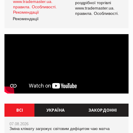
роздрібної торгівлі
www.trademaster.ua.
і.
правила. Особливості.
Рекомендації
Ре
ВСІ
УКРАЇНА
ЗАКОРДОННІ
07.08.2026
07.08.2026
07.08.2026
Зміна клімату загрожує світовим дефіцитом чаю матча
Розмитнення «з коліс» та крос-докінг: як оперативні логістичні
Зміна клімату загрожує світовим дефіцитом чаю матча