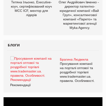
,
Тетяна Ільєнко, Executive-
Олег Андрійович Івченко —
ОВ
коуч, сертифікований коуч
директор патентно-
МСС ICF, ментор для
юридичної компанії «Вайз
лідерів
Груп», консалтингової
компанії «Парето» та
маркетингової агенції
Myka Agency.
БЛОГИ
Брагина Людмила
ї
Просування компанії
а
на порталі оптової та
роздрібної торгівлі
www.trademaster.ua.
і.
правила. Особливості.
Рекомендації
Ре