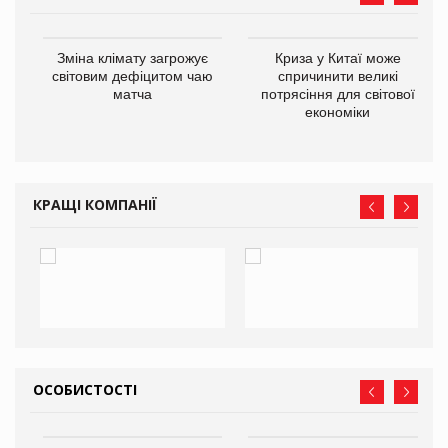
Зміна клімату загрожує
Криза у Китаї може
ne
світовим дефіцитом чаю
спричинити великі
матча
потрясіння для світової
економіки
КРАЩІ КОМПАНІЇ
ОСОБИСТОСТІ