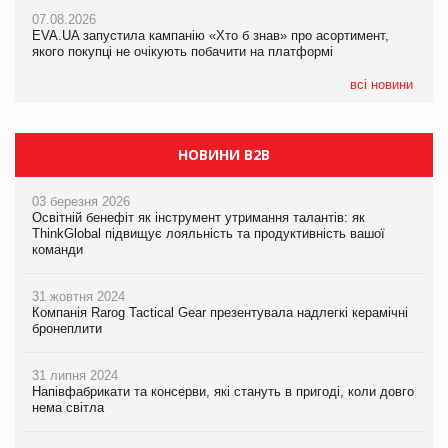
Франція заборонила рекламні дзвінки без згоди клієнтів
07.08.2026
EVA.UA запустила кампанію «Хто б знав» про асортимент,
05.08.2026
якого покупці не очікують побачити на платформі
Мережа супермаркетів VARUS купує мережу магазинів
формату convenience store КОЛО: об’єднана компанія
налічуватиме 374 магазини
всі новини
НОВИНИ B2B
03 березня 2026
Освітній бенефіт як інструмент утримання талантів: як
ThinkGlobal підвищує лояльність та продуктивність вашої
команди
31 жовтня 2024
Компанія Rarog Tactical Gear презентувала надлегкі керамічні
бронеплити
31 липня 2024
Напівфабрикати та консерви, які стануть в пригоді, коли довго
нема світла