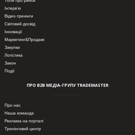
Топи про ринок
Інтерв’ю
Відео-тренінги
Світовий досвід
Інновації
Маркетинг&Продажі
Закупки
Логістика
Закон
Події
ПРО В2В МЕДІА-ГРУПУ TRADEMASTER
Про нас
Наша команда
Реклама на порталі
Тренінговий центр