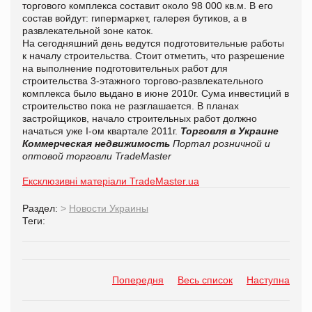
торгового комплекса составит около 98 000 кв.м. В его
состав войдут: гипермаркет, галерея бутиков, а в
развлекательной зоне каток.
На сегодняшний день ведутся подготовительные работы
к началу строительства. Стоит отметить, что разрешение
на выполнение подготовительных работ для
строительства 3-этажного торгово-развлекательного
комплекса было выдано в июне 2010г. Сума инвестиций в
строительство пока не разглашается. В планах
застройщиков, начало строительных работ должно
начаться уже I-ом квартале 2011г.
Торговля в Украине
Коммерческая недвижимость
Портал розничной и
оптовой торговли TradeMaster
Ексклюзивні матеріали TradeMaster.ua
Раздел:
>
Новости Украины
Теги:
Попередня
Весь список
Наступна