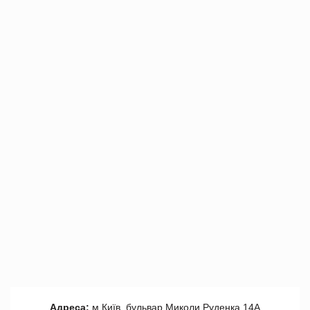
Адреса:
м.Київ, бульвар Миколи Руденка 14А