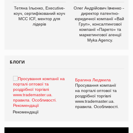
,
Тетяна Ільєнко, Executive-
Олег Андрійович Івченко —
ОВ
коуч, сертифікований коуч
директор патентно-
МСС ICF, ментор для
юридичної компанії «Вайз
лідерів
Груп», консалтингової
компанії «Парето» та
маркетингової агенції
Myka Agency.
БЛОГИ
Брагина Людмила
ї
Просування компанії
а
на порталі оптової та
роздрібної торгівлі
www.trademaster.ua.
і.
правила. Особливості.
Рекомендації
Ре