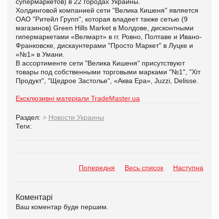
супермаркетов) в 22 городах Украины.
Холдинговой компанией сети "Велика Кишеня" является
ОАО "Ритейл Групп", которая владеет также сетью (9
магазинов) Green Hills Market в Молдове, дисконтными
гипермаркетами «Велмарт» в гг. Ровно, Полтаве и Ивано-
Франковске, дискаунтерами "Просто Маркет" в Луцке и
«№1» в Умани.
В ассортименте сети "Велика Кишеня" присутствуют
товары под собственными торговыми марками "№1", "Хіт
Продукт", "Щедрое Застолье", «Аква Ера»,
Juzzi
,
Delisse
.
Ексклюзивні матеріали TradeMaster.ua
Раздел:
>
Новости Украины
Теги:
Попередня
Весь список
Наступна
Коментарі
Ваш коментар буде першим.