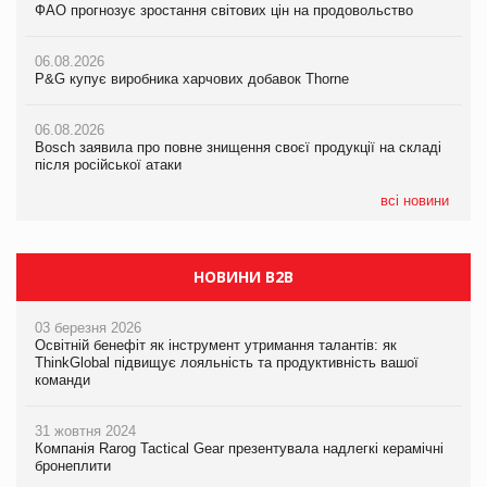
ФАО прогнозує зростання світових цін на продовольство
05.08.2026
ФАО прогнозує зростання світових цін на продовольство
Російська атака 5 серпня стала одним із наймасштабніших
ударів по українському бізнесу за час повномасштабної війни
06.08.2026
06.08.2026
P&G купує виробника харчових добавок Thorne
P&G купує виробника харчових добавок Thorne
05.08.2026
Смачне поповнення дитячого меню: у VARUS з’явилися
06.08.2026
06.08.2026
новинки від ТМ ТОКЕРИ
Bosch заявила про повне знищення своєї продукції на складі
Bosch заявила про повне знищення своєї продукції на складі
після російської атаки
після російської атаки
05.08.2026
Сергій Лісунов про заморожені хлібобулочні вироби на
всі новини
PrivateLabel&FMCG Master 2026
НОВИНИ B2B
03 березня 2026
Освітній бенефіт як інструмент утримання талантів: як
ThinkGlobal підвищує лояльність та продуктивність вашої
команди
31 жовтня 2024
Компанія Rarog Tactical Gear презентувала надлегкі керамічні
бронеплити