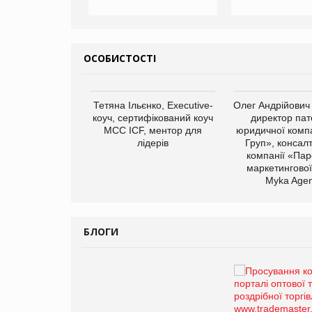
ОСОБИСТОСТІ
арас Ігорович,
Тетяна Ільєнко, Executive-
Олег Андрійович
иробництва ТОВ
коуч, сертифікований коуч
директор пат
Герчак"
МСС ICF, ментор для
юридичної компа
лідерів
Груп», консал
компанії «Пар
маркетингової
Myka Agen
БЛОГИ
Брагина Людмила
Просування компанії на
порталі оптової та
роздрібної торгівлі