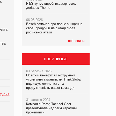
,
P&G купує виробника харчових
P&G купує виробника харчових
добавок Thorne
добавок Thorne
05.08.2026
Смачне поповнення дитячого меню:
06.08.2026
06.08.2026
у VARUS з’явилися новинки від ТМ
Bosch заявила про повне знищення
Bosch заявила про повне знищення
ТОКЕРИ
своєї продукції на складі після
своєї продукції на складі після
оекта
російської атаки
російської атаки
05.08.2026
Сергій Лісунов про заморожені
всі новини
ства
хлібобулочні вироби на
PrivateLabel&FMCG Master 2026
НОВИНИ B2B
03 березня 2026
Освітній бенефіт як інструмент
утримання талантів: як ThinkGlobal
підвищує лояльність та
продуктивність вашої команди
тупна
31 жовтня 2024
Компанія Rarog Tactical Gear
презентувала надлегкі керамічні
бронеплити