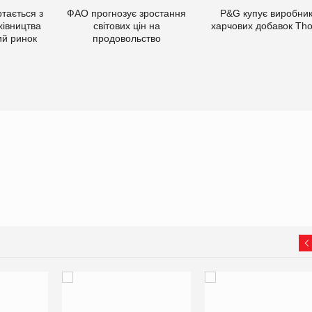
тається з
ФАО прогнозує зростання
P&G купує виробни
хівництва
світових цін на
харчових добавок Th
ий ринок
продовольство