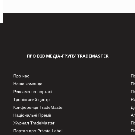
ПРО В2В МЕДІА-ГРУПУ TRADEMASTER
Про нас
П
Наша команда
П
Реклама на порталі
По
Тренінговий центр
Re
Конференції TradeMaster
Д
Національні Премії
А
Журнал TradeMaster
П
Портал про Private Label
П