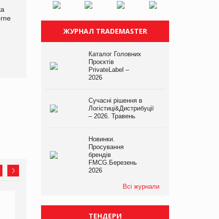
ка
Bosch заявила про повне
Смачна новинка для
orne
знищення своєї продукції
хвостатих: у VARUS
на складі після російської
з’явилися паучі Varto Paw
ЖУРНАЛ TRADEMASTER
атаки
expert від власної ТМ
Varto!
Каталог Головних
Проєктів
PrivateLabel –
2026
Сучасні рішення в
Логістиці&Дистрибуції
– 2026. Травень
Новинки.
Просування
брендів
FMCG.Березень
2026
Всі журнали
ТЕНДЕРИ