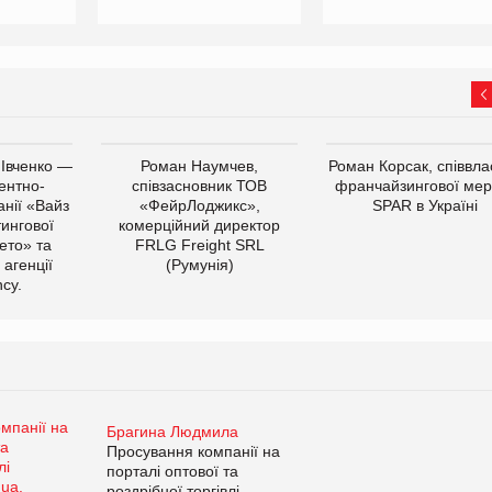
 Івченко —
Роман Наумчев,
Роман Корсак, співвла
ентно-
співзасновник ТОВ
франчайзингової мер
нії «Вайз
«ФейрЛоджикс»,
SPAR в Україні
тингової
комерційний директор
ето» та
FRLG Freight SRL
 агенції
(Румунія)
cy.
Брагина Людмила
Просування компанії на
порталі оптової та
роздрібної торгівлі