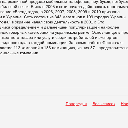
я на розничной продаже мобильных телефонов, ноутбуков, нетбуков
обильной связи. В июле 2005 в сети начала действовать программа
вание «Бренд года», в 2006, 2007, 2008, 2009 и 2010 признана
 в Украине. Сеть состоит из 343 магазинов в 109 городах Украины.
года"
в Украине начал свою деятельность в 2001 г. Это
щийся определением и дальнейшей популяризацией наиболее
ичных товарных категориях на украинском рынке. Основная цель пр
онкретного товара или услуги среди потребителей и экспертов-
 лидеров года в каждой номинации. За время работы Фестиваля-
участие 112 компаний в 183 номинациях, из них 37 - представитель
иональные компании.
Попередня
Весь список
Нас