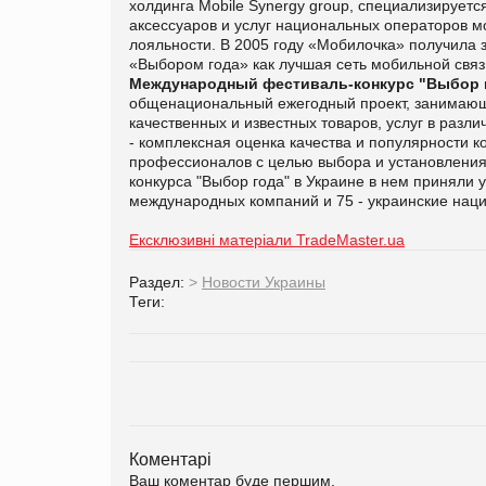
холдинга Mobile Synergy group, специализируетс
аксессуаров и услуг национальных операторов м
лояльности. В 2005 году «Мобилочка» получила з
«Выбором года» как лучшая сеть мобильной связи
Международный фестиваль-конкурс "Выбор 
общенациональный ежегодный проект, занимаю
качественных и известных товаров, услуг в разл
- комплексная оценка качества и популярности к
профессионалов с целью выбора и установления
конкурса "Выбор года" в Украине в нем приняли 
международных компаний и 75 - украинские нац
Ексклюзивні матеріали TradeMaster.ua
Раздел:
>
Новости Украины
Теги:
Коментарі
Ваш коментар буде першим.