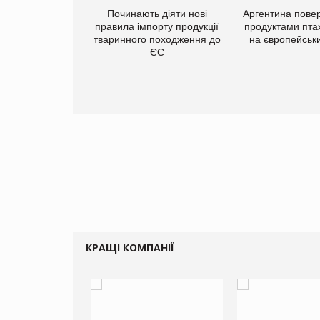
упермаркетів
Починають діяти нові
Аргентина повер
упує мережу
правила імпорту продукції
продуктами пта
нів формату
тваринного походження до
на європейськ
ce store КОЛО:
ЄС
ана компанія
ватиме 374
газини
КРАЩІ КОМПАНІЇ