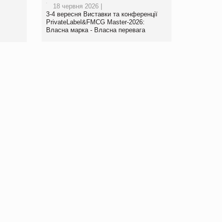
18 червня 2026 |
www.trademaster.ua.
3-4 вересня Виставки та конференції
правила. Особливості.
PrivateLabel&FMCG Master-2026:
Власна марка - Власна перевага