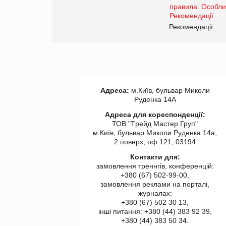
www.trademaster.ua.
правила. Особливості.
ії
Рекомендації
Адреса:
м.Київ, бульвар Миколи
Руденка 14А
Адреса для кореспонденції:
ТОВ "Tрейд Мастер Груп"
м.Київ, бульвар Миколи Руденка 14а,
2 поверх, оф 121, 03194
Контакти для:
замовлення треннгів, конференцій:
+380 (67) 502-99-00,
замовлення реклами на порталі,
журналах:
+380 (67) 502 30 13,
інші питання: +380 (44) 383 92 39,
+380 (44) 383 50 34.