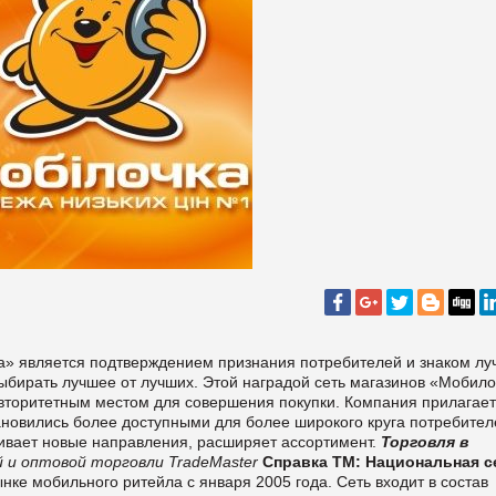
а» является подтверждением признания потребителей и знаком лу
выбирать лучшее от лучших. Этой наградой сеть магазинов «Мобил
авторитетным местом для совершения покупки. Компания прилагает
тановились более доступными для более широкого круга потребител
аивает новые направления, расширяет ассортимент.
Торговля в
 и оптовой торговли TradeMaster
Справка ТМ:
Национальная с
нке мобильного ритейла с января 2005 года. Сеть входит в состав