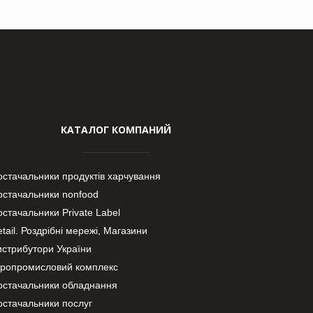
КАТАЛОГ КОМПАНИЙ
остачальники продуктів харчування
остачальники nonfood
стачальники Private Label
tail. Роздрібні мережі, Магазини
истрибутори України
гропромисловий комплекс
остачальники обладнання
остачальники послуг