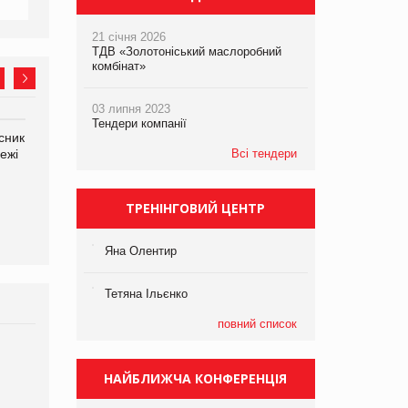
21 січня 2026
ТДВ «Золотоніський маслоробний
комбінат»
03 липня 2023
Тендери компанії
сник
Олексій Логачов-Михайлов
Яна Сараніна, директор
ежі
Файно маркет Директор
Всі тендери
компанії «УкраМарин»
департаменту з
виробництва
ТРЕНІНГОВИЙ ЦЕНТР
Яна Олентир
Тетяна Ільєнко
повний список
Брагина Людмила
Просування компанії на
НАЙБЛИЖЧА КОНФЕРЕНЦІЯ
порталі оптової та
роздрібної торгівлі