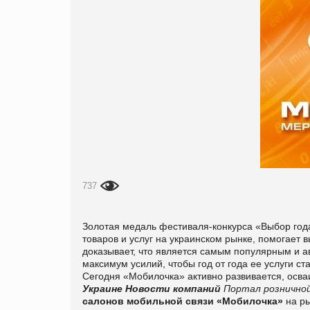
737
Золотая медаль фестиваля-конкурса «Выбор год
товаров и услуг на украинском рынке, помогает 
доказывает, что является самым популярным и 
максимум усилий, чтобы год от года ее услуги с
Сегодня «Мобилочка» активно развивается, осв
Украине
Новости компаний
Портал розничной
салонов мобильной связи «Мобилочка»
на ры