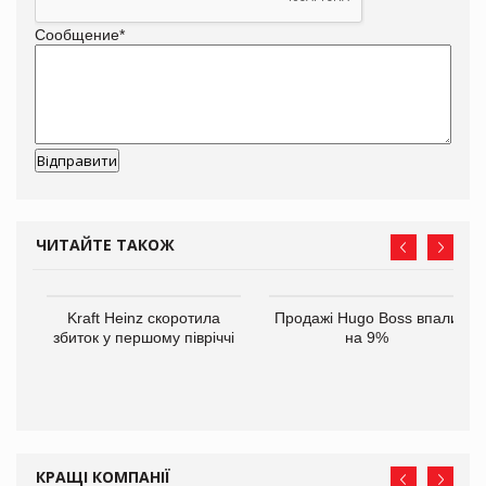
Сообщение
*
ЧИТАЙТЕ ТАКОЖ
ам
Kraft Heinz скоротила
Продажі Hugo Boss впали
іше
збиток у першому півріччі
на 9%
КРАЩІ КОМПАНІЇ