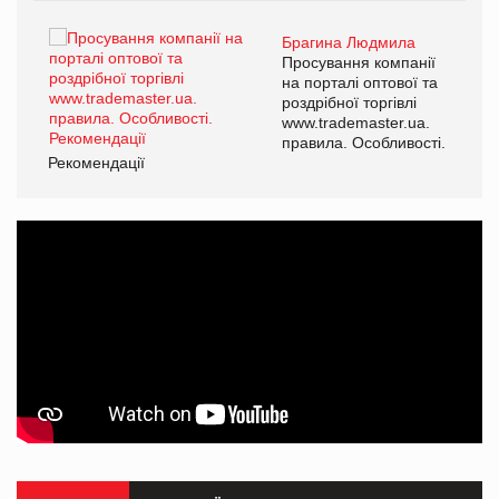
Брагина Людмила
ї
Просування компанії
а
на порталі оптової та
роздрібної торгівлі
www.trademaster.ua.
і.
правила. Особливості.
Рекомендації
Ре