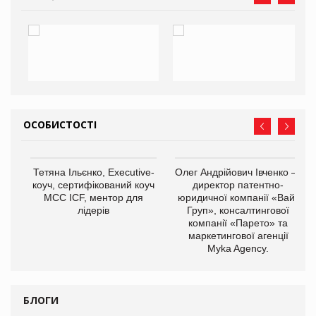
ОСОБИСТОСТІ
,
Тетяна Ільєнко, Executive-
Олег Андрійович Івченко —
ОВ
коуч, сертифікований коуч
директор патентно-
МСС ICF, ментор для
юридичної компанії «Вайз
лідерів
Груп», консалтингової
компанії «Парето» та
маркетингової агенції
Myka Agency.
БЛОГИ