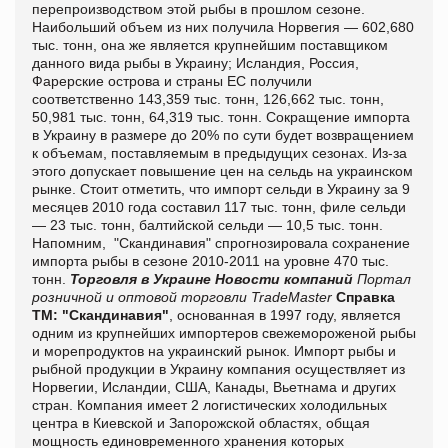
перепроизводством этой рыбы в прошлом сезоне.
Наибольший объем из них получила Норвегия — 602,680
тыс. тонн, она же является крупнейшим поставщиком
данного вида рыбы в Украину; Исландия, Россия,
Фарерские острова и страны ЕС получили
соответственно 143,359 тыс. тонн, 126,662 тыс. тонн,
50,981 тыс. тонн, 64,319 тыс. тонн. Сокращение импорта
в Украину в размере до 20% по сути будет возвращением
к объемам, поставляемым в предыдущих сезонах. Из-за
этого допускает повышение цен на сельдь на украинском
рынке. Стоит отметить, что импорт сельди в Украину за 9
месяцев 2010 года составил 117 тыс. тонн, филе сельди
— 23 тыс. тонн, балтийской сельди — 10,5 тыс. тонн.
Напомним, "Скандинавия" спрогнозировала сохранение
импорта рыбы в сезоне 2010-2011 на уровне 470 тыс.
тонн.
Торговля в Украине
Новости компаний
Портал
розничной и оптовой торговли TradeMaster
Справка
ТМ:
"Скандинавия"
, основанная в 1997 году, является
одним из крупнейших импортеров свежемороженой рыбы
и морепродуктов на украинский рынок. Импорт рыбы и
рыбной продукции в Украину компания осуществляет из
Норвегии, Исландии, США, Канады, Вьетнама и других
стран. Компания имеет 2 логистических холодильных
центра в Киевской и Запорожской областях, общая
мощность единовременного хранения которых