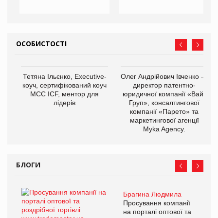
ОСОБИСТОСТІ
Тетяна Ільєнко, Executive-
Олег Андрійович Івченко —
коуч, сертифікований коуч
директор патентно-
МСС ICF, ментор для
юридичної компанії «Вайз
лідерів
Груп», консалтингової
компанії «Парето» та
маркетингової агенції
Myka Agency.
БЛОГИ
Брагина Людмила
Просування компанії
на порталі оптової та