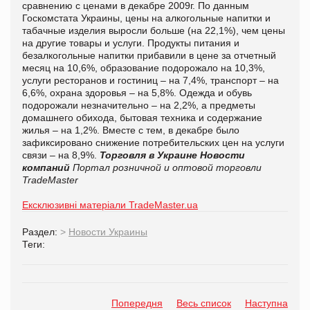
сравнению с ценами в декабре 2009г. По данным
Госкомстата Украины, цены на алкогольные напитки и
табачные изделия выросли больше (на 22,1%), чем цены
на другие товары и услуги. Продукты питания и
безалкогольные напитки прибавили в цене за отчетный
месяц на 10,6%, образование подорожало на 10,3%,
услуги ресторанов и гостиниц – на 7,4%, транспорт – на
6,6%, охрана здоровья – на 5,8%. Одежда и обувь
подорожали незначительно – на 2,2%, а предметы
домашнего обихода, бытовая техника и содержание
жилья – на 1,2%. Вместе с тем, в декабре было
зафиксировано снижение потребительских цен на услуги
связи – на 8,9%.
Торговля в Украине
Новости
компаний
Портал розничной и оптовой торговли
TradeMaster
Ексклюзивні матеріали TradeMaster.ua
Раздел:
>
Новости Украины
Теги:
Попередня
Весь список
Наступна