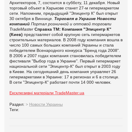
Архитекторов, 7, состоится в субботу, 11 декабря. Новый
торговый объект в Харькове станет 27-м гипермаркетом
сети. Напомним, предыдущий "Эпицентр К" был открыт
30 октября в Виннице.
Торговля в Украине
Новости
компаний
Портал розничной и оптовой торговли
TradeMaster
Справка ТМ:
Компания "Эпицентр К"
(Киев)
представляет собой крупную сеть гипермаркетов
строительных материалов. В 2008 году компания вошла в
число 100 самых больших компаний Украины и стала
победителем Всенародного конкурса "Бренд года 2008".
В 2006 и 2007 годах компания становилась победителем
фестиваля "Выбор года в Украине". Первый гипермаркет
национальной сети "Эпицентр-К" был открыт в 2003 году
в Киеве. На сегодняшний день компания управляет 26
гипермаркетами в Украине: 17 в регионах и 6 в столице.
В сети "Эпицентр-К" работает почти 14 000 человек.
Ексклюзивні матеріали TradeMaster.ua
Раздел:
>
Новости Украины
Теги: