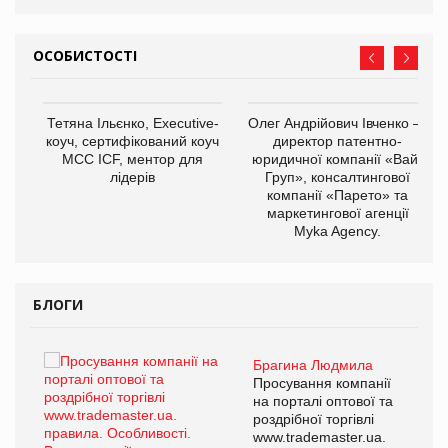
ОСОБИСТОСТІ
,
Тетяна Ільєнко, Executive-
Олег Андрійович Івченко —
ОВ
коуч, сертифікований коуч
директор патентно-
МСС ICF, ментор для
юридичної компанії «Вайз
лідерів
Груп», консалтингової
компанії «Парето» та
маркетингової агенції
Myka Agency.
БЛОГИ
Брагина Людмила
ї
Просування компанії
а
на порталі оптової та
роздрібної торгівлі
www.trademaster.ua.