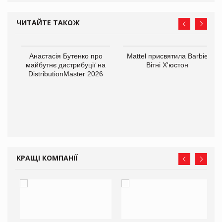
ЧИТАЙТЕ ТАКОЖ
Анастасія Бутенко про
Mattel присвятила Barbie
майбутнє дистрибуції на
Вітні Х'юстон
DistributionMaster 2026
оди
КРАЩІ КОМПАНІЇ