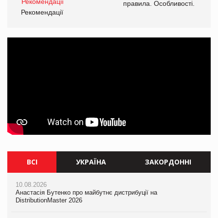
і.
правила. Особливості.
Рекомендації
Ре
ВСІ
УКРАЇНА
ЗАКОРДОННІ
10.08.2026
10.08.2026
10.08.2026
Анастасія Бутенко про майбутнє дистрибуції на
Анастасія Бутенко про майбутнє дистрибуції на
Mattel присвятила Barbie Вітні Х'юстон
DistributionMaster 2026
DistributionMaster 2026
10.08.2026