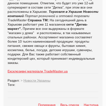
данное помещение. Отметим, что будет это уже 12-ый
супермаркет в составе сети "Дигма", при этом все они
расположены в Харькове.
Торговля в Украине
Новости
компаний
Портал розничной и оптовой торговли
TradeMaster
Справка ТМ:
На сегодняшний день в
Харькове работает уже 11 магазинов
сети "Дигма-
маркет".
Причем все они выдержаны в формате
"магазин у дома" и расположены, в так называемых
спальных районах. Ассортимент магазина составляет
более 10 тысяч наименований продукции: продукты
питания, свежие овощи и фрукты, бытовая химия,
косметика, белье, посуда, детские игрушки, сувениры,
подарки. Для Вас также работает собственный
кондитерский цех, который принимает индивидуальные
заказы.
Ексклюзивні матеріали TradeMaster.ua
Раздел:
>
Новости Украины
Теги:
Попередня
Весь список
Наступна