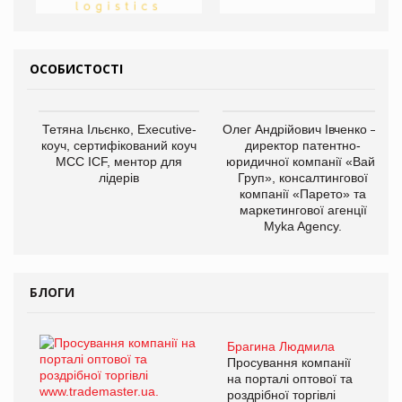
ОСОБИСТОСТІ
Тетяна Ільєнко, Executive-
Олег Андрійович Івченко —
коуч, сертифікований коуч
директор патентно-
МСС ICF, ментор для
юридичної компанії «Вайз
лідерів
Груп», консалтингової
компанії «Парето» та
маркетингової агенції
Myka Agency.
БЛОГИ
Брагина Людмила
Просування компанії
на порталі оптової та
роздрібної торгівлі