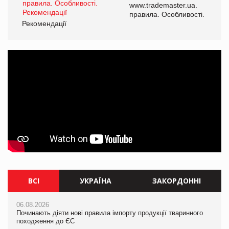
www.trademaster.ua.
правила. Особливості.
Рекомендації
ВСІ
УКРАЇНА
ЗАКОРДОННІ
06.08.2026
06.08.2026
06.08.2026
Починають діяти нові правила імпорту продукції тваринного
Смачна новинка для хвостатих: у VARUS з’явилися паучі
Починають діяти нові правила імпорту продукції тваринного
походження до ЄС
Varto Paw expert від власної ТМ Varto!
походження до ЄС