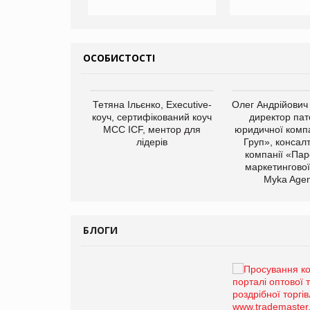
ОСОБИСТОСТІ
арас Ігорович,
Тетяна Ільєнко, Executive-
Олег Андрійович
иробництва ТОВ
коуч, сертифікований коуч
директор пат
Герчак"
МСС ICF, ментор для
юридичної компа
лідерів
Груп», консал
компанії «Пар
маркетингової
Myka Agen
БЛОГИ
Брагина Людмила
Просування компанії на
порталі оптової та
роздрібної торгівлі