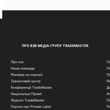
ПРО В2В МЕДІА-ГРУПУ TRADEMASTER
Про нас
П
Наша команда
П
Реклама на порталі
По
Тренінговий центр
Re
Конференції TradeMaster
Д
Національні Премії
А
Журнал TradeMaster
П
Портал про Private Label
П