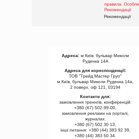
www.trademaster.ua.
правила. Особливості.
ії
Рекомендації
Адреса:
м.Київ, бульвар Миколи
Руденка 14А
Адреса для кореспонденції:
ТОВ "Tрейд Мастер Груп"
м.Київ, бульвар Миколи Руденка 14а,
2 поверх, оф 121, 03194
Контакти для:
замовлення треннгів, конференцій:
+380 (67) 502-99-00,
замовлення реклами на порталі,
журналах:
+380 (67) 502 30 13,
інші питання: +380 (44) 383 92 39,
+380 (44) 383 50 34.