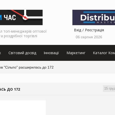
Вхід
Реєстрація
л топ-менеджерів оптової
та роздрібної торгівлі
06 серпня 2026
к
Світовий досвід
Інновації
Маркетинг
Каталог Ком
в "Сільпо" расширилась до 172
15 гру
СЬ ДО 172