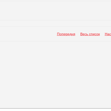
Попередня
Весь список
Нас