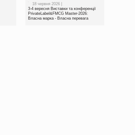
18 червня 2026 |
www.trademaster.ua.
3-4 вересня Виставки та конференції
правила. Особливості.
PrivateLabel&FMCG Master-2026:
Власна марка - Власна перевага