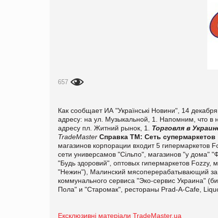
657
Как сообщает ИА "Українські Новини", 14 декабр
адресу: на ул. Музыкальной, 1. Напомним, что 
адресу пл. Житний рынок, 1.
Торговля в Украин
TradeMaster
Справка ТМ:
Сеть супермаркетов 
магазинов корпорации входит 5 гипермаркетов Fo
сети универсамов "Сiльпо", магазинов "у дома" 
"Будь здоровий", оптовых гипермаркетов Fozzy, 
"Нежин"), Малинский мясоперерабатывающий зав
коммунального сервиса "Эко-сервис Украина" (би
Пола" и "Старомак", рестораны Prad-A-Cafe, Liquo
Ексклюзивні матеріали TradeMaster.ua