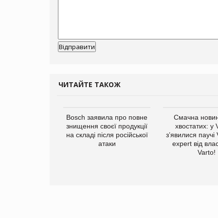
ЧИТАЙТЕ ТАКОЖ
ратила понад $1
Bosch заявила про повне
Смачна новин
 маркетинг за
знищення своєї продукції
хвостатих: у
вартал
на складі після російської
з’явилися паучі
атаки
expert від вла
Varto!