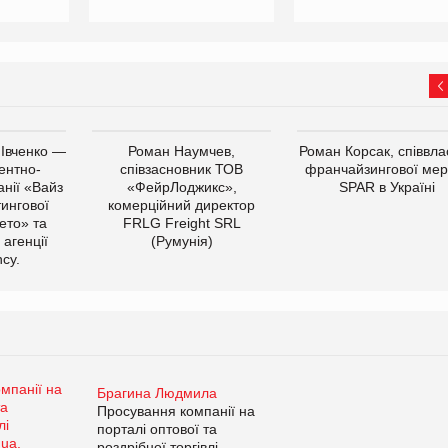
 Івченко —
Роман Наумчев,
Роман Корсак, співвла
ентно-
співзасновник ТОВ
франчайзингової мер
нії «Вайз
«ФейрЛоджикс»,
SPAR в Україні
тингової
комерційний директор
ето» та
FRLG Freight SRL
 агенції
(Румунія)
cy.
Брагина Людмила
Просування компанії на
порталі оптової та
роздрібної торгівлі