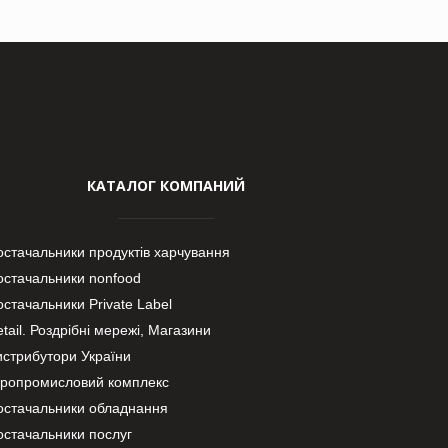
КАТАЛОГ КОМПАНИЙ
остачальники продуктів харчування
остачальники nonfood
стачальники Private Label
tail. Роздрібні мережі, Магазини
истрибутори України
гропромисловий комплекс
остачальники обладнання
остачальники послуг