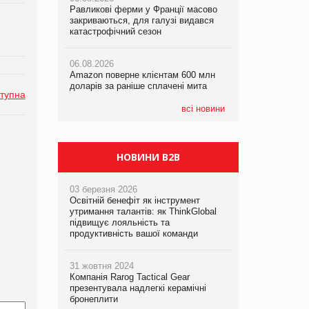
Равликові ферми у Франції масово
Amazon поверне клієнтам 600 млн
закриваються, для галузі видався
доларів за раніше сплачені мита
катастрофічний сезон
05.08.2026
Смачне поповнення дитячого меню:
05.08.2026
у VARUS з’явилися новинки від ТМ
06.08.2026
У Євросоюзі набули чинності нові
ТОКЕРИ
Amazon поверне клієнтам 600 млн
правила щодо штучного інтелекту
доларів за раніше сплачені мита
тупна
05.08.2026
Сергій Лісунов про заморожені
всі новини
хлібобулочні вироби на
PrivateLabel&FMCG Master 2026
НОВИНИ B2B
03 березня 2026
Освітній бенефіт як інструмент
утримання талантів: як ThinkGlobal
підвищує лояльність та
продуктивність вашої команди
31 жовтня 2024
Компанія Rarog Tactical Gear
презентувала надлегкі керамічні
бронеплити