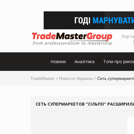
Порта
Новини
Аналітика
Топи про рино
TradeMaster
Новости Украины
Сеть супермаркето
СЕТЬ СУПЕРМАРКЕТОВ "СІЛЬПО" РАСШИРИЛА