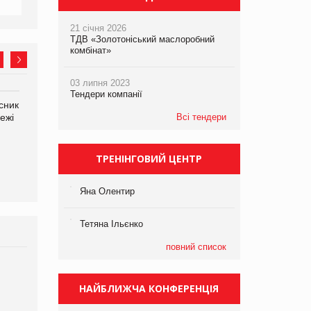
21 січня 2026
ТДВ «Золотоніський маслоробний
комбінат»
03 липня 2023
Тендери компанії
сник
Олексій Логачов-Михайлов
Яна Сараніна, директор
ежі
Файно маркет Директор
Всі тендери
компанії «УкраМарин»
департаменту з
виробництва
ТРЕНІНГОВИЙ ЦЕНТР
Яна Олентир
Тетяна Ільєнко
повний список
Брагина Людмила
Просування компанії на
НАЙБЛИЖЧА КОНФЕРЕНЦІЯ
порталі оптової та
роздрібної торгівлі