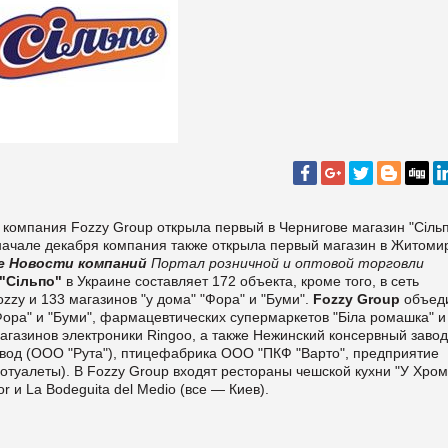
я компания Fozzy Group открыла первый в Чернигове магазин "Сільп
в начале декабря компания также открыла первый магазин в Житоми
е
Новости компаний
Портал розничной и оптовой торговли
"Сільпо"
в Украине составляет 172 объекта, кроме того, в сеть
zzy и 133 магазинов "у дома" "Фора" и "Буми".
Fozzy Group
объед
"Фора" и "Буми", фармацевтических супермаркетов "Біла ромашка" и
магазинов электроники Ringoo, а также Нежинский консервный заво
од (ООО "Рута"), птицефабрика ООО "ПКФ "Варто", предприятие
отуалеты). В Fozzy Group входят рестораны чешской кухни "У Хром
r и La Bodeguita del Medio (все — Киев).