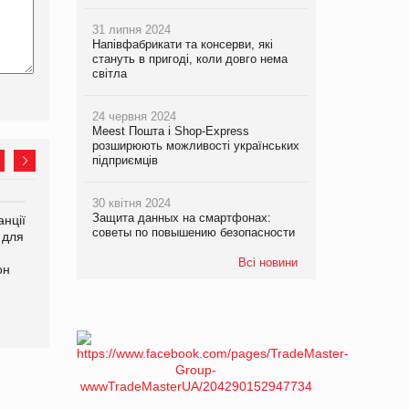
31 липня 2024
Напівфабрикати та консерви, які
стануть в пригоді, коли довго нема
світла
24 червня 2024
Meest Пошта і Shop-Express
розширюють можливості українських
підприємців
30 квітня 2024
Защита данных на смартфонах:
нції
Amazon поверне клієнтам
У Євросоюзі набули
советы по повышению безопасности
 для
600 млн доларів за раніше
чинності нові правила
сплачені мита
щодо штучного інтелекту
Всі новини
он