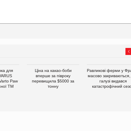
ка для
Ціна на какао-боби
Равликові ферми у Фра
 VARUS
вперше за півроку
масово закриваються,
 Varto Paw
перевищила $5000 за
галузі видався
сної ТМ
тонну
катастрофічний сез