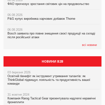
06.08.2026
06.08.2026
ФАО прогнозує зростання світових цін на продовольство
05.08.2026
ФАО прогнозує зростання світових цін на продовольство
Російська атака 5 серпня стала одним із наймасштабніших
ударів по українському бізнесу за час повномасштабної війни
06.08.2026
06.08.2026
P&G купує виробника харчових добавок Thorne
P&G купує виробника харчових добавок Thorne
05.08.2026
Смачне поповнення дитячого меню: у VARUS з’явилися
06.08.2026
06.08.2026
новинки від ТМ ТОКЕРИ
Bosch заявила про повне знищення своєї продукції на складі
Bosch заявила про повне знищення своєї продукції на складі
після російської атаки
після російської атаки
05.08.2026
Сергій Лісунов про заморожені хлібобулочні вироби на
всі новини
PrivateLabel&FMCG Master 2026
НОВИНИ B2B
03 березня 2026
Освітній бенефіт як інструмент утримання талантів: як
ThinkGlobal підвищує лояльність та продуктивність вашої
команди
31 жовтня 2024
Компанія Rarog Tactical Gear презентувала надлегкі керамічні
бронеплити