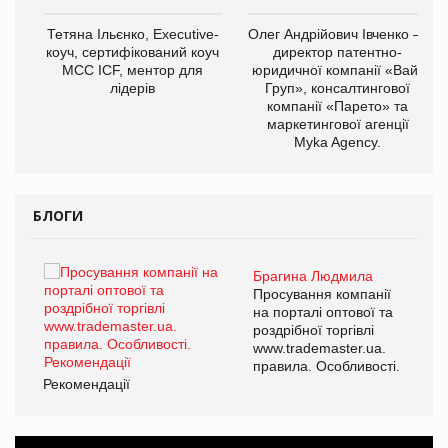
,
Тетяна Ільєнко, Executive-
Олег Андрійович Івченко —
ОВ
коуч, сертифікований коуч
директор патентно-
МСС ICF, ментор для
юридичної компанії «Вайз
лідерів
Груп», консалтингової
компанії «Парето» та
маркетингової агенції
Myka Agency.
БЛОГИ
Брагина Людмила
ї
Просування компанії
а
на порталі оптової та
роздрібної торгівлі
www.trademaster.ua.
і.
правила. Особливості.
Рекомендації
Ре