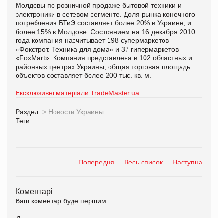
Молдовы по розничной продаже бытовой техники и
электроники в сетевом сегменте. Доля рынка конечного
потребления БТиЭ составляет более 20% в Украине, и
более 15% в Молдове. Состоянием на 16 декабря 2010
года компания насчитывает 198 супермаркетов
«Фокстрот. Техника для дома» и 37 гипермаркетов
«FoxMart». Компания представлена в 102 областных и
районных центрах Украины; общая торговая площадь
объектов составляет более 200 тыс. кв. м.
Ексклюзивні матеріали TradeMaster.ua
Раздел:
>
Новости Украины
Теги:
Попередня
Весь список
Наступна
Коментарі
Ваш коментар буде першим.