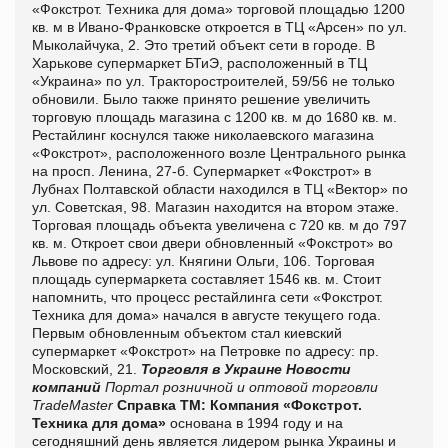
«Фокстрот. Техника для дома» торговой площадью 1200
кв. м в Ивано-Франковске откроется в ТЦ «Арсен» по ул.
Мыколайчука, 2. Это третий объект сети в городе. В
Харькове супермаркет БТиЭ, расположенный в ТЦ
«Украина» по ул. Тракторостроителей, 59/56 не только
обновили. Было также принято решение увеличить
торговую площадь магазина с 1200 кв. м до 1680 кв. м.
Рестайлинг коснулся также николаевского магазина
«Фокстрот», расположенного возле Центрального рынка
на просп. Ленина, 27-б. Супермаркет «Фокстрот» в
Лубнах Полтавской области находился в ТЦ «Вектор» по
ул. Советская, 98. Магазин находится на втором этаже.
Торговая площадь объекта увеличена с 720 кв. м до 797
кв. м. Откроет свои двери обновленный «Фокстрот» во
Львове по адресу: ул. Княгини Ольги, 106. Торговая
площадь супермаркета составляет 1546 кв. м. Стоит
напомнить, что процесс рестайлинга сети «Фокстрот.
Техника для дома» начался в августе текущего года.
Первым обновленным объектом стал киевский
супермаркет «Фокстрот» на Петровке по адресу: пр.
Московский, 21.
Торговля в Украине
Новости
компаний
Портал розничной и оптовой торговли
TradeMaster
Справка ТМ:
Компания «Фокстрот.
Техника для дома»
основана в 1994 году и на
сегодняшний день является лидером рынка Украины и