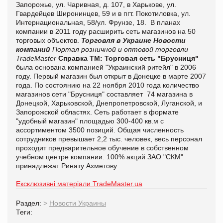
Запорожье, ул. Чаривная, д. 107, в Харькове, ул.
Гвардейцев Широнинцев, 59 и в пгт. Покотиловка, ул.
Интернациональная, 58/ул. Фрунзе, 18. В планах
компании в 2011 году расширить сеть магазинов на 50
торговых объектов.
Торговля в Украине
Новости
компаний
Портал розничной и оптовой торговли
TradeMaster
Справка ТМ:
Торговая сеть "Брусниця"
была основана компанией "Украинский ритейл" в 2006
году. Первый магазин был открыт в Донецке в марте 2007
года. По состоянию на 22 ноября 2010 года количество
магазинов сети "Брусниця" составляет 74 магазина в
Донецкой, Харьковской, Днепропетровской, Луганской, и
Запорожской областях. Сеть работает в формате
"удобный магазин" площадью 300-400 кв.м с
ассортиментом 3500 позиций. Общая численность
сотрудников превышает 2,2 тыс. человек, весь персонал
проходит предварительное обучение в собственном
учебном центре компании. 100% акций ЗАО "СКМ"
принадлежат Ринату Ахметову.
Ексклюзивні матеріали TradeMaster.ua
Раздел:
>
Новости Украины
Теги: