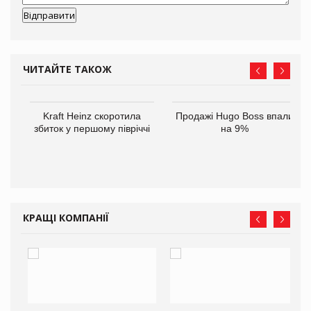
ЧИТАЙТЕ ТАКОЖ
ам
Kraft Heinz скоротила
Продажі Hugo Boss впали
іше
збиток у першому півріччі
на 9%
КРАЩІ КОМПАНІЇ