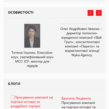
ОСОБИСТОСТІ
,
Олег Андрійович Івченко —
ОВ
директор патентно-
юридичної компанії «Вайз
Груп», консалтингової
компанії «Парето» та
маркетингової агенції
Тетяна Ільєнко, Executive-
Myka Agency.
коуч, сертифікований коуч
МСС ICF, ментор для
лідерів
БЛОГИ
Брагина Людмила
ї
Просування компанії
а
на порталі оптової та