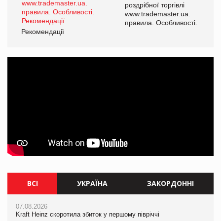
роздрібної торгівлі
www.trademaster.ua.
і.
правила. Особливості.
Рекомендації
Ре
ВСІ
УКРАЇНА
ЗАКОРДОННІ
07.08.2026
06.08.2026
07.08.2026
Kraft Heinz скоротила збиток у першому півріччі
Смачна новинка для хвостатих: у VARUS з’явилися паучі
Kraft Heinz скоротила збиток у першому півріччі