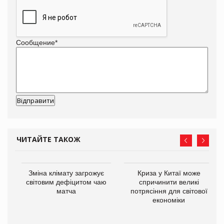
Сообщение
*
ЧИТАЙТЕ ТАКОЖ
Зміна клімату загрожує
Криза у Китаї може
ne
світовим дефіцитом чаю
спричинити великі
матча
потрясіння для світової
економіки