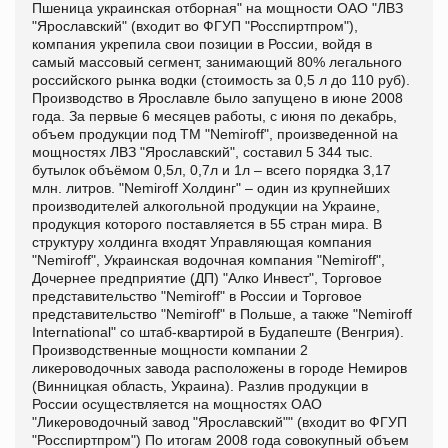
Пшеница украинская отборная" на мощности ОАО "ЛВЗ
"Ярославский" (входит во ФГУП "Росспиртпром"),
компания укрепила свои позиции в России, войдя в
самый массовый сегмент, занимающий 80% легального
российского рынка водки (стоимость за 0,5 л до 110 руб).
Производство в Ярославле было запущено в июне 2008
года. За первые 6 месяцев работы, с июня по декабрь,
объем продукции под ТМ "Nemiroff", произведенной на
мощностях ЛВЗ "Ярославский", составил 5 344 тыс.
бутылок объёмом 0,5л, 0,7л и 1л – всего порядка 3,17
млн. литров. "Nemiroff Холдинг" – один из крупнейших
производителей алкогольной продукции на Украине,
продукция которого поставляется в 55 стран мира. В
структуру холдинга входят
Управляющая компания
"Nemiroff", Украинская водочная компания "Nemіroff",
Дочернее предприятие (ДП) "Алко Инвест", Торговое
представительство "Nemіroff" в России и Торговое
представительство "Nemіroff" в Польше, а также "Nemiroff
International" со штаб-квартирой в Будапеште (Венгрия).
Производственные мощности компании 2
ликероводочных завода расположены в городе Немиров
(Винницкая область, Украина). Разлив продукции в
России осуществляется на мощностях ОАО
"Ликероводочный завод "Ярославский"" (входит во ФГУП
"Росспиртпром") По итогам 2008 года совокупный объем