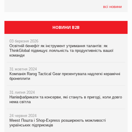
формату convenience store КОЛО: об’єднана компанія
налічуватиме 374 магазини
всі новини
НОВИНИ B2B
03 березня 2026
Освітній бенефіт як інструмент утримання талантів: як
ThinkGlobal підвищує лояльність та продуктивність вашої
команди
31 жовтня 2024
Компанія Rarog Tactical Gear презентувала надлегкі керамічні
бронеплити
31 липня 2024
Напівфабрикати та консерви, які стануть в пригоді, коли довго
нема світла
24 червня 2024
Meest Пошта і Shop-Express розширюють можливості
українських підприємців