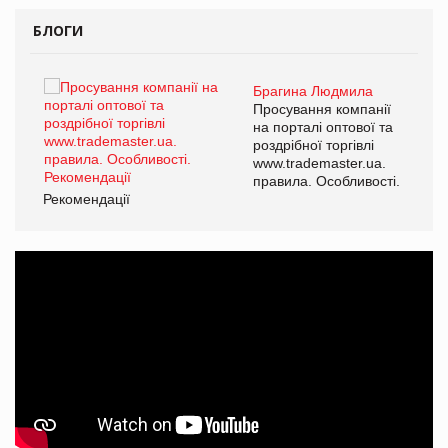
БЛОГИ
Брагина Людмила
ї
Просування компанії
а
на порталі оптової та
роздрібної торгівлі
www.trademaster.ua.
і.
правила. Особливості.
Рекомендації
Ре