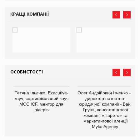
КРАЩІ КОМПАНІЇ
ОСОБИСТОСТІ
,
Тетяна Ільєнко, Executive-
Олег Андрійович Івченко —
ОВ
коуч, сертифікований коуч
директор патентно-
МСС ICF, ментор для
юридичної компанії «Вайз
лідерів
Груп», консалтингової
компанії «Парето» та
маркетингової агенції
Myka Agency.