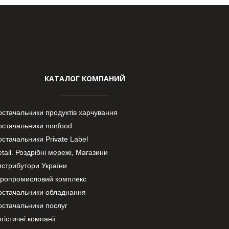
КАТАЛОГ КОМПАНИЙ
остачальники продуктів харчування
остачальники nonfood
стачальники Private Label
tail. Роздрібні мережі, Магазини
истрибутори України
гропромисловий комплекс
остачальники обладнання
остачальники послуг
гістичні компанії