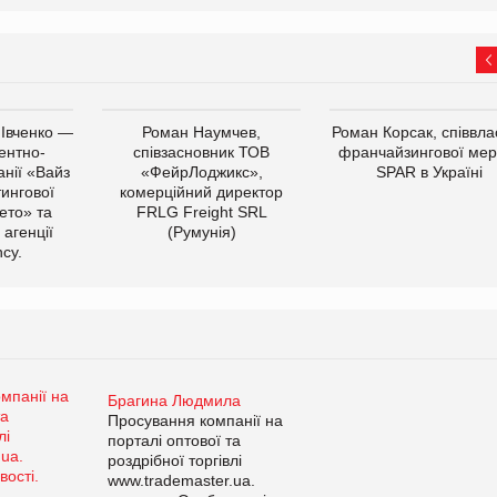
 Івченко —
Роман Наумчев,
Роман Корсак, співвла
ентно-
співзасновник ТОВ
франчайзингової мер
нії «Вайз
«ФейрЛоджикс»,
SPAR в Україні
тингової
комерційний директор
ето» та
FRLG Freight SRL
 агенції
(Румунія)
cy.
Брагина Людмила
Просування компанії на
порталі оптової та
роздрібної торгівлі
www.trademaster.ua.