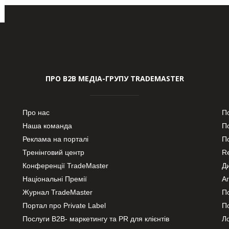
ПРО В2В МЕДІА-ГРУПУ TRADEMASTER
Про нас
П
Наша команда
П
Реклама на порталі
По
Тренінговий центр
Re
Конференції TradeMaster
Д
Національні Премії
А
Журнал TradeMaster
П
Портал про Private Label
П
Послуги В2В- маркетингу та PR для клієнтів
Ло