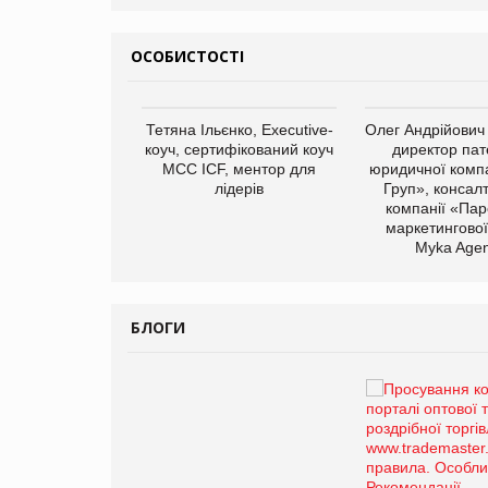
ОСОБИСТОСТІ
арас Ігорович,
Тетяна Ільєнко, Executive-
Олег Андрійович
иробництва ТОВ
коуч, сертифікований коуч
директор пат
Герчак"
МСС ICF, ментор для
юридичної компа
лідерів
Груп», консал
компанії «Пар
маркетингової
Myka Agen
БЛОГИ
Брагина Людмила
Просування компанії на
порталі оптової та роздрібної
торгівлі www.trademaster.ua.
правила. Особливості.