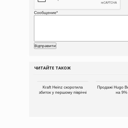
Сообщение
*
ЧИТАЙТЕ ТАКОЖ
верне клієнтам
Kraft Heinz скоротила
Продажі Hugo B
ларів за раніше
збиток у першому півріччі
на 9%
чені мита