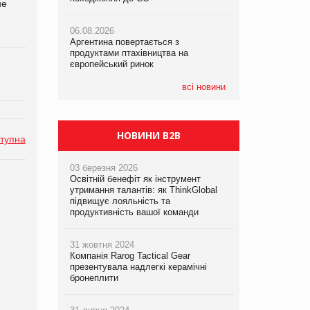
не
06.08.2026
06.08.2026
05.08.2026
Аргентина повертається з
Аргентина повертається з
Смачне поповнення дитячого меню:
продуктами птахівництва на
продуктами птахівництва на
у VARUS з’явилися новинки від ТМ
європейський ринок
європейський ринок
ТОКЕРИ
всі новини
05.08.2026
Сергій Лісунов про заморожені
хлібобулочні вироби на
PrivateLabel&FMCG Master 2026
НОВИНИ B2B
тупна
03 березня 2026
Освітній бенефіт як інструмент
утримання талантів: як ThinkGlobal
підвищує лояльність та
продуктивність вашої команди
31 жовтня 2024
Компанія Rarog Tactical Gear
презентувала надлегкі керамічні
бронеплити