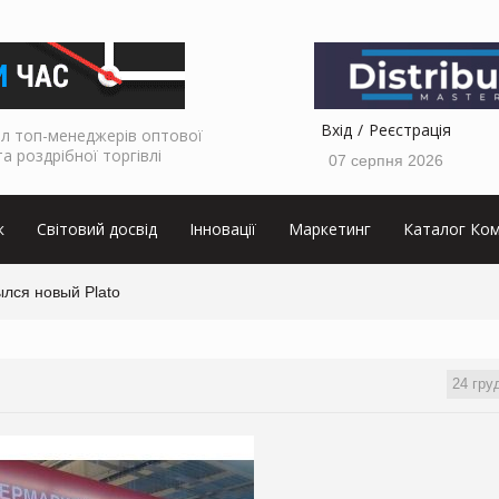
Вхід
Реєстрація
л топ-менеджерів оптової
та роздрібної торгівлі
07 серпня 2026
к
Світовий досвід
Інновації
Маркетинг
Каталог Ком
лся новый Plato
24 гру