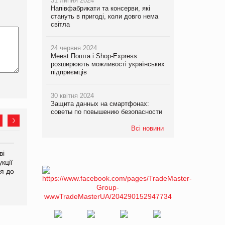
31 липня 2024
Напівфабрикати та консерви, які
стануть в пригоді, коли довго нема
світла
24 червня 2024
Meest Пошта і Shop-Express
розширюють можливості українських
підприємців
30 квітня 2024
Защита данных на смартфонах:
советы по повышению безопасности
Всі новини
ві
Аргентина повертається з
ФАО прогнозує зростання
кції
продуктами птахівництва
світових цін на
я до
на європейський ринок
продовольство