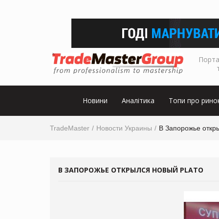
Порта
Новини
Аналітика
Топи про рино
TradeMaster
Новости Украины
В Запорожье откры
В ЗАПОРОЖЬЕ ОТКРЫЛСЯ НОВЫЙ PLATO