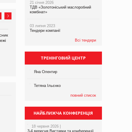
21 січня 2026
ТДВ «Золотоніський маслоробний
комбінат»
03 липня 2023
Тендери компанії
сник
Олексій Логачов-Михайлов
Яна Сараніна, директор
ежі
Файно маркет Директор
Всі тендери
компанії «УкраМарин»
департаменту з
виробництва
ТРЕНІНГОВИЙ ЦЕНТР
Яна Олентир
Тетяна Ільєнко
повний список
Брагина Людмила
Просування компанії на
НАЙБЛИЖЧА КОНФЕРЕНЦІЯ
порталі оптової та роздрібної
торгівлі www.trademaster.ua.
18 червня 2026 |
правила. Особливості.
3-4 вересня Виставки та конференції