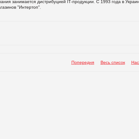
пания занимается дистрибуцией IT-продукции. С 1993 года в Украи
газинов "Интертоп".
Попередня
Весь список
Нас