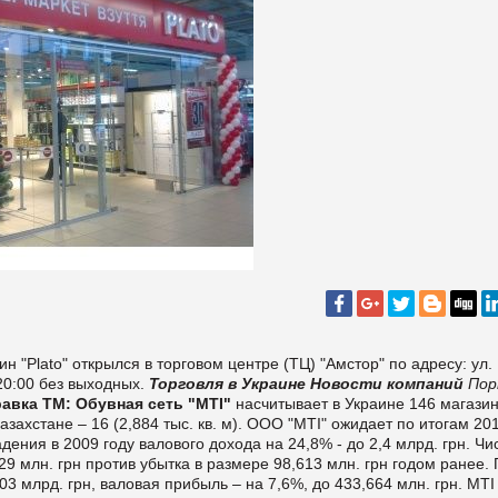
ин "Plato" открылся в торговом центре (ТЦ) "Амстор" по адресу: ул.
 20:00 без выходных.
Торговля в Украине
Новости компаний
Пор
авка ТМ:
Обувная сеть "MTI"
насчитывает в Украине 146 магази
азахстане – 16 (2,884 тыс. кв. м). ООО "MTI" ожидает по итогам 20
ения в 2009 году валового дохода на 24,8% - до 2,4 млрд. грн. Чи
29 млн. грн против убытка в размере 98,613 млн. грн годом ранее.
03 млрд. грн, валовая прибыль – на 7,6%, до 433,664 млн. грн. MTI 