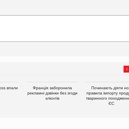
oss впали
Франція заборонила
Починають діяти но
рекламні дзвінки без згоди
правила імпорту проду
клієнтів
тваринного походженн
ЄС