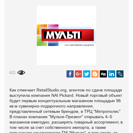
621
Как отмечает RetailStudio.org, агентом по сдаче площади
выступила компания NAI Pickard. Новый торговый объект
будет первым концептуальным магазином площадью 96
кв.м сувенирно-подарочного направления,
представленный сетевым брендом, в ТРЦ "Метрополис"
В планах компании "Мульти-Презент" открывать 4–5
магазинов ежегодно, расширять товарный ассортимент, в
том числе за счет собственного импорта, а также
повышение узнаваемости ТМ "Мульти", в том числе, за