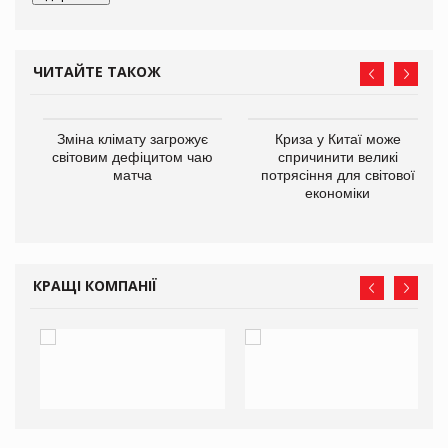
ЧИТАЙТЕ ТАКОЖ
Зміна клімату загрожує
Криза у Китаї може
ne
світовим дефіцитом чаю
спричинити великі
матча
потрясіння для світової
економіки
КРАЩІ КОМПАНІЇ