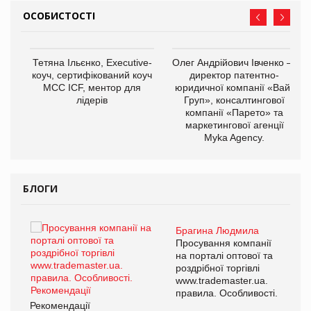
ОСОБИСТОСТІ
,
Тетяна Ільєнко, Executive-
Олег Андрійович Івченко —
ОВ
коуч, сертифікований коуч
директор патентно-
МСС ICF, ментор для
юридичної компанії «Вайз
лідерів
Груп», консалтингової
компанії «Парето» та
маркетингової агенції
Myka Agency.
БЛОГИ
Брагина Людмила
ї
Просування компанії
а
на порталі оптової та
роздрібної торгівлі
www.trademaster.ua.
і.
правила. Особливості.
Рекомендації
Ре