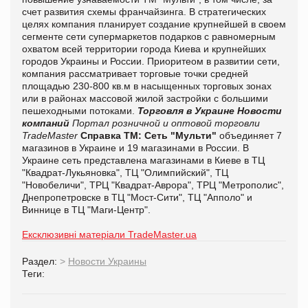
счет развития схемы франчайзинга. В стратегических
целях компания планирует создание крупнейшей в своем
сегменте сети супермаркетов подарков с равномерным
охватом всей территории города Киева и крупнейших
городов Украины и России. Приоритеом в развитии сети,
компания рассматривает торговые точки средней
площадью 230-800 кв.м в насыщенных торговых зонах
или в районах массовой жилой застройки с большими
пешеходными потоками.
Торговля в Украине
Новости
компаний
Портал розничной и оптовой торговли
TradeMaster
Справка ТМ:
Сеть "Мульти"
объединяет 7
магазинов в Украине и 19 магазинами в России. В
Украине сеть представлена магазинами в Киеве в ТЦ
"Квадрат-Лукьяновка", ТЦ "Олимпийский", ТЦ
"Новобеличи", ТРЦ "Квадрат-Аврора", ТРЦ "Метрополис",
Днепропетровске в ТЦ "Мост-Сити", ТЦ "Апполо" и
Виннице в ТЦ "Маги-Центр".
Ексклюзивні матеріали TradeMaster.ua
Раздел:
>
Новости Украины
Теги: