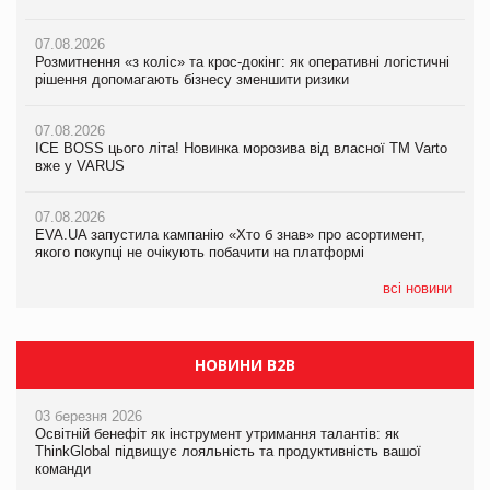
вже у VARUS
07.08.2026
07.08.2026
Розмитнення «з коліс» та крос-докінг: як оперативні логістичні
07.08.2026
Kraft Heinz скоротила збиток у першому півріччі
рішення допомагають бізнесу зменшити ризики
EVA.UA запустила кампанію «Хто б знав» про асортимент,
якого покупці не очікують побачити на платформі
07.08.2026
07.08.2026
Продажі Hugo Boss впали на 9%
ICE BOSS цього літа! Новинка морозива від власної ТМ Varto
06.08.2026
вже у VARUS
Смачна новинка для хвостатих: у VARUS з’явилися паучі
07.08.2026
Varto Paw expert від власної ТМ Varto!
Франція заборонила рекламні дзвінки без згоди клієнтів
07.08.2026
EVA.UA запустила кампанію «Хто б знав» про асортимент,
05.08.2026
якого покупці не очікують побачити на платформі
Мережа супермаркетів VARUS купує мережу магазинів
формату convenience store КОЛО: об’єднана компанія
налічуватиме 374 магазини
всі новини
НОВИНИ B2B
03 березня 2026
Освітній бенефіт як інструмент утримання талантів: як
ThinkGlobal підвищує лояльність та продуктивність вашої
команди