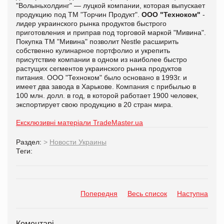
"Волыньхолдинг" — луцкой компании, которая выпускает
продукцию под ТМ "Торчин Продукт".
ООО "Техноком"
-
лидер украинского рынка продуктов быстрого
приготовления и приправ под торговой маркой "Мивина".
Покупка ТМ "Мивина" позволит Nestlе расширить
собственно кулинарное портфолио и укрепить
присутствие компании в одном из наиболее быстро
растущих сегментов украинского рынка продуктов
питания. ООО "Техноком" было основано в 1993г. и
имеет два завода в Харькове. Компания с прибылью в
100 млн. долл. в год, в которой работает 1900 человек,
экспортирует свою продукцию в 20 стран мира.
Ексклюзивні матеріали TradeMaster.ua
Раздел:
>
Новости Украины
Теги:
Попередня
Весь список
Наступна
Коментарі