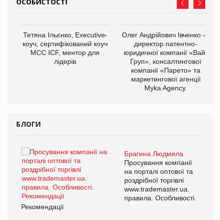
ОСОБИСТОСТІ
,
Тетяна Ільєнко, Executive-
Олег Андрійович Івченко —
ОВ
коуч, сертифікований коуч
директор патентно-
МСС ICF, ментор для
юридичної компанії «Вайз
лідерів
Груп», консалтингової
компанії «Парето» та
маркетингової агенції
Myka Agency.
БЛОГИ
Брагина Людмила
ї
Просування компанії
а
на порталі оптової та
роздрібної торгівлі
www.trademaster.ua.
і.
правила. Особливості.
Рекомендації
Ре