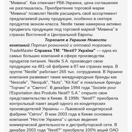
"Мивина". Как отмечает РБК-Украина, цена соглашения
не разглашалась. Приобретение торговой марки
"Мивина" позволит Nestle расширить свой ассортимент
предлагаемой рынку продукции, особенно в секторе
продуктов эконом-класса. Nestle также намерена активно
продвигать продукцию под торговой маркой "Мивина" в
странах Восточной и Центральной Европы.
Торговля в Украине
Новости
компаний
Портал розничной и оптовой торговли
TradeMaster
Справка ТМ:
"Nestl? Україна"
— одна из
самых больших компаний в сфере производства
продуктов питания. Nestlе S.A. производит свою
продукцию на 481-ой фабрике в 87-ми странах мира. В
группе "Nestlе" работают 265 тыс. сотрудников. В Украине
компания развивает такие международные бренды как
"Nescafе", "Nesquik", "Nuts", "Kit Kat" и локальные бренды
"Торчин" и "Свиточ". В декабре 1994 года “Societe pour
l’Exportation des Produits Nestl? S.A.” открыло свое
представительство в Киеве. В 1998г. “Nestl?” приобрела
контрольный пакет акций одного из кондитерских
производителей Украины — Львовской кондитерской
фабрики "Світоч". В мае 2003 года в Киеве основана
компания "Нестле Украина" с целью ведения
коммерческой деятельности и дистрибуторской сети. В
декабре 2003 года "Nestl?" приобрела 100% акций ОАО