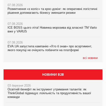
07.08.2026
07.08.2026
Розмитнення «з коліс» та крос-докінг: як оперативні логістичні
07.08.2026
Kraft Heinz скоротила збиток у першому півріччі
рішення допомагають бізнесу зменшити ризики
EVA.UA запустила кампанію «Хто б знав» про асортимент,
якого покупці не очікують побачити на платформі
07.08.2026
07.08.2026
Продажі Hugo Boss впали на 9%
ICE BOSS цього літа! Новинка морозива від власної ТМ Varto
06.08.2026
вже у VARUS
Смачна новинка для хвостатих: у VARUS з’явилися паучі
07.08.2026
Varto Paw expert від власної ТМ Varto!
Франція заборонила рекламні дзвінки без згоди клієнтів
07.08.2026
EVA.UA запустила кампанію «Хто б знав» про асортимент,
05.08.2026
якого покупці не очікують побачити на платформі
Мережа супермаркетів VARUS купує мережу магазинів
формату convenience store КОЛО: об’єднана компанія
налічуватиме 374 магазини
всі новини
НОВИНИ B2B
03 березня 2026
Освітній бенефіт як інструмент утримання талантів: як
ThinkGlobal підвищує лояльність та продуктивність вашої
команди