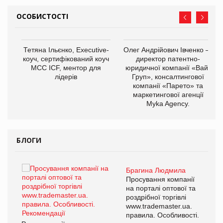
ОСОБИСТОСТІ
,
Тетяна Ільєнко, Executive-
Олег Андрійович Івченко —
ОВ
коуч, сертифікований коуч
директор патентно-
МСС ICF, ментор для
юридичної компанії «Вайз
лідерів
Груп», консалтингової
компанії «Парето» та
маркетингової агенції
Myka Agency.
БЛОГИ
Брагина Людмила
ї
Просування компанії
а
на порталі оптової та
роздрібної торгівлі
www.trademaster.ua.
і.
правила. Особливості.