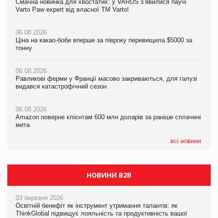
Смачна новинка для хвостатих: у VARUS з’явилися паучі
Мережа супермаркетів VARUS купує мережу магазинів
Ціна на какао-боби вперше за півроку перевищила $5000 за
Varto Paw expert від власної ТМ Varto!
формату convenience store КОЛО: об’єднана компанія
тонну
налічуватиме 374 магазини
06.08.2026
06.08.2026
Ціна на какао-боби вперше за півроку перевищила $5000 за
05.08.2026
Равликові ферми у Франції масово закриваються, для галузі
тонну
Російська атака 5 серпня стала одним із наймасштабніших
видався катастрофічний сезон
ударів по українському бізнесу за час повномасштабної війни
06.08.2026
06.08.2026
Равликові ферми у Франції масово закриваються, для галузі
05.08.2026
Amazon поверне клієнтам 600 млн доларів за раніше сплачені
видався катастрофічний сезон
Смачне поповнення дитячого меню: у VARUS з’явилися
мита
новинки від ТМ ТОКЕРИ
06.08.2026
05.08.2026
Amazon поверне клієнтам 600 млн доларів за раніше сплачені
05.08.2026
У Євросоюзі набули чинності нові правила щодо штучного
мита
Сергій Лісунов про заморожені хлібобулочні вироби на
інтелекту
PrivateLabel&FMCG Master 2026
всі новини
НОВИНИ B2B
03 березня 2026
Освітній бенефіт як інструмент утримання талантів: як
ThinkGlobal підвищує лояльність та продуктивність вашої