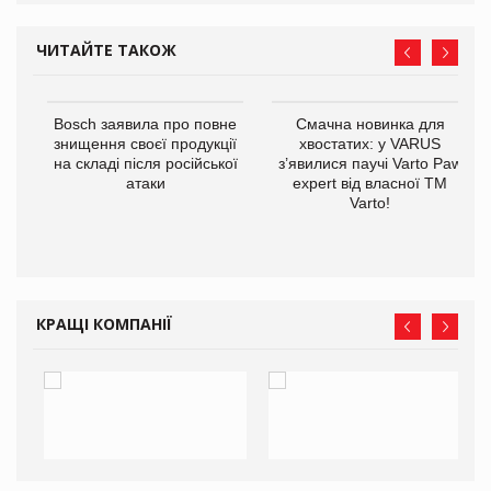
ЧИТАЙТЕ ТАКОЖ
 $1
Bosch заявила про повне
Смачна новинка для
знищення своєї продукції
хвостатих: у VARUS
на складі після російської
з’явилися паучі Varto Paw
атаки
expert від власної ТМ
Varto!
КРАЩІ КОМПАНІЇ