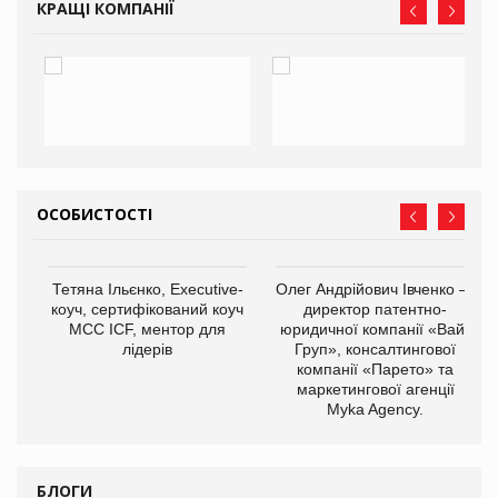
КРАЩІ КОМПАНІЇ
ОСОБИСТОСТІ
,
Тетяна Ільєнко, Executive-
Олег Андрійович Івченко —
ОВ
коуч, сертифікований коуч
директор патентно-
МСС ICF, ментор для
юридичної компанії «Вайз
лідерів
Груп», консалтингової
компанії «Парето» та
маркетингової агенції
Myka Agency.
БЛОГИ