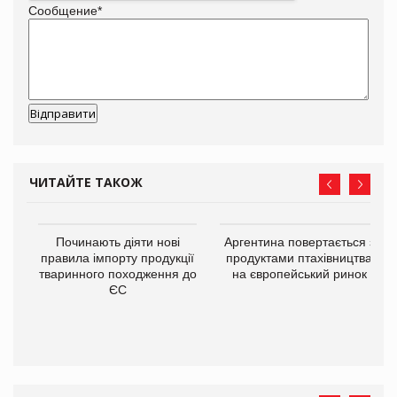
Сообщение
*
ЧИТАЙТЕ ТАКОЖ
в
Починають діяти нові
Аргентина повертається з
правила імпорту продукції
продуктами птахівництва
тваринного походження до
на європейський ринок
О:
ЄС