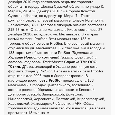
декабря 2010 года состоялось открытие торгового
объекта - в городе Шостка Сумской области, по улице К.
Маркса, 24. А 26 декабря 2010г. - в городе Конотоп
Сумской области, по адресу: пр. Мира, 7 . Также
компания открыла первый магазин в Кривом Роге по ул.
Лермонтова, 37-1. Торговая площадь объекта составляет
218,93 кв. м. Открытие магазина в Киеве состоялось 27
декабря 2010г. по адресу: ул. Мельникова, 3 - открыт
новый магазин ProStor. Этот магазин стал 133-м
торговым объектов сети ProStor. В Киеве новый магазин
открылся по ул. Мельникова, 3 и стал уже 7-м в городе и
133 торговым объектом сети ProStor.
Торговля в
Украине
Новости компаний
Портал розничной и
оптовой торговли TradeMaster
Справка ТМ:
ООО
"Стиль Д",
развивающий в Украине розничную сеть
формата drogerry ProStor
.
Первый магазин сети ProStor
открыт в июле 2005 года в Днепропетровске. В
настоящее время
сеть
ProStor
представлена 133
магазинами в городах центрального, восточного и
южного регионов Украины, в частности, в Киевской,
Днепропетровской, Запорожской, Донецкой,
Николаевской, Херсонской, Полтавской, Кировоградской,
Харьковской, Житомирской областях и АРК. Общая
торговая площадь магазинов ProStor в настоящее время
превышает 18 тыс. кв. м.