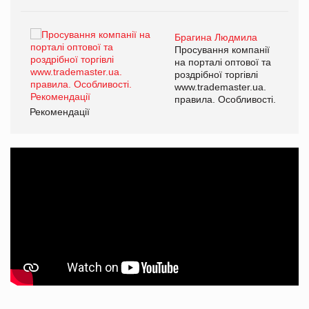
Брагина Людмила
ї
Просування компанії
а
на порталі оптової та
роздрібної торгівлі
www.trademaster.ua.
і.
правила. Особливості.
Рекомендації
Ре