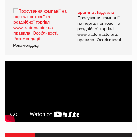
Брагина Людмила
ї
Просування компанії
а
на порталі оптової та
роздрібної торгівлі
www.trademaster.ua.
і.
правила. Особливості.
Рекомендації
Ре