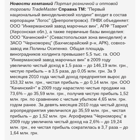
Новости компаний
Портал розничной и оптовой
торговли TradeMaster
Справка ТМ:
"Первый
национальный винодельческий холдинг" входит в состав
корпорации "Логос" (Днепропетровск). ПНВХ объединяет:
ООО "Инкерманский завод марочных вин", АПФ "Таврия"
(Херсонская обл.), а также первичные базы виноделия:
ООО "Качинский+" (Севастопольская зона виноделия) и
ЗАСО "Черноморец" (Бахчисарайский р-н, АРК), совхоз-
завод им.Полины Осипенко. Общая площадь
виноградников холдинга превышает 5,5 тыс. га. ООО
"Инкерманский завод марочных вин" в 2009 году
увеличило чистый доход в 1,5 раза – до 146,19 млн. грн.,
чистую прибыль – в 3,5 раза, до 0,05 млн. грн. За 9
месяцев 2010 года чистый доход предприятия вырос до
153,32 млн. грн., чистая прибыль – до 0,14 млн. грн. ООО
"Качинский+" в 2009 году нарастило чистые продажи на
73,6% – до 35,59 млн. грн., получив чистую прибыль 1,52
млн. грн. по сравнению с чистым убытком 4,65 млн. грн.
годом ранее. За девять месяцев 2010 года чистый доход
агропредприятия увеличился до 35,59 млн. грн., чистая
прибыль – до 1,52 млн. грн. Агрофирма "Черноморец" в
2009 году увеличила чистый доход на 2,6% – до 19,24
млн. грн., ее чистая прибыль сократилась в 3,7 раза – до
1,64 млн. грн.