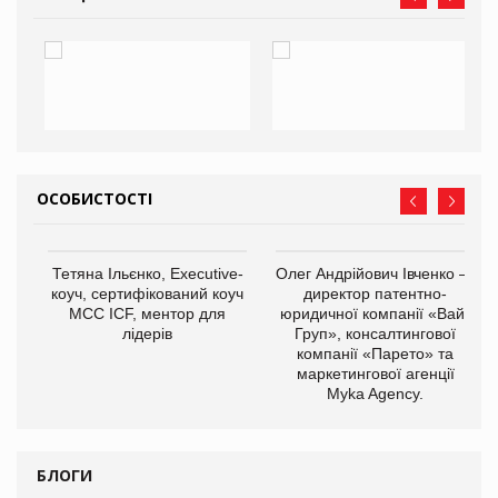
ОСОБИСТОСТІ
,
Тетяна Ільєнко, Executive-
Олег Андрійович Івченко —
ОВ
коуч, сертифікований коуч
директор патентно-
МСС ICF, ментор для
юридичної компанії «Вайз
лідерів
Груп», консалтингової
компанії «Парето» та
маркетингової агенції
Myka Agency.
БЛОГИ