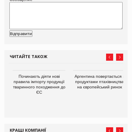
ЧИТАЙТЕ ТАКОЖ
в
Починають діяти нові
Аргентина повертається з
правила імпорту продукції
продуктами птахівництва
тваринного походження до
на європейський ринок
О:
ЄС
КРАЩІ КОМПАНІЇ