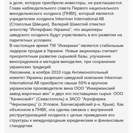
и доля, которую приобрели инвесторы, не разглашаются.
Глава наблюдательного совета Первого национального
винодельческого холдинга (ПНВХ), который является
учредителем холдинга Inkerman International AB
(Стокгольм Швеция), Валерий Шамотий отметил
агентству "Интерфакс-Украина", что акционеры
шведского холдинга будут учувствовать в его развитии на
паритетных условиях.
В настоящее время ТМ "Инкерман" является стабильным
лидером продаж в Украине. Новые акционеры считают
приоритетным развитие сырьевой базы, улучшение
виноградников и методов виноделия, при сохранении
украинских традиций.
Напомним, в ноябре 2010 года Антимонопольный
комитет Украины разрешил шведской компании Inkerman
International AB приобрести свыше 50% в крупном
украинском производителе вина ООО "Инкерманский
завод марочных вин" и двух его поставщиках сырья: ООО
"Качинский+" (Севастополь) и ЗАСО "Агрофирма
"Черноморец" (с.Угловое, Бахчисарайский р-н, Крым). Как
объяснили в ПНВХ, эта сделка связана с внутренней
реструктуризацией холдинга с целью приведения его
структуры к международным юридическим и финансовым
стандартам.