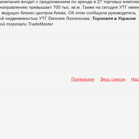
од компания входит с предложением по аренде в 27 торговых компле
направлению превышает 700 тыс. кв.м. Также на сегодня УТГ имее
х ведущих бизнес-центров Киева. Об этом сообщила руководитель
ой недвижимостью УТГ Евгения Локтионова.
Торговля в Украине
ой торговли TradeMaster
Попередня
Весь список
Нас