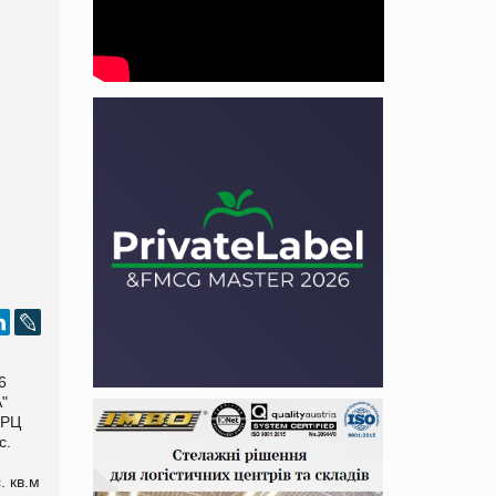
6
"
ТРЦ
с.
. кв.м