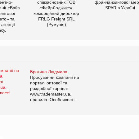
ентно-
співзасновник ТОВ
франчайзингової мер
нії «Вайз
«ФейрЛоджикс»,
SPAR в Україні
тингової
комерційний директор
ето» та
FRLG Freight SRL
 агенції
(Румунія)
cy.
Брагина Людмила
Просування компанії на
порталі оптової та
роздрібної торгівлі
www.trademaster.ua.
правила. Особливості.