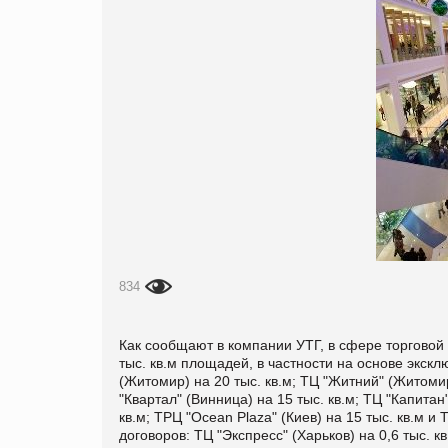
834
Как сообщают в компании УТГ, в сфере торговой
тыс. кв.м площадей, в частности на основе экс
(Житомир) на 20 тыс. кв.м; ТЦ "Житний" (Житомир
"Квартал" (Винница) на 15 тыс. кв.м; ТЦ "Капитан
кв.м; ТРЦ "Ocean Plaza" (Киев) на 15 тыс. кв.м и 
договоров: ТЦ "Экспресс" (Харьков) на 0,6 тыс. кв