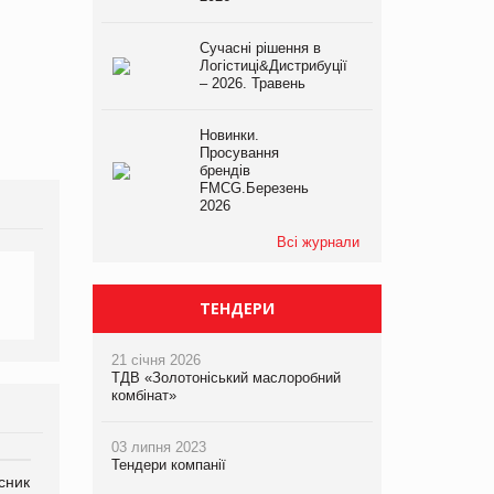
Сучасні рішення в
Логістиці&Дистрибуції
– 2026. Травень
Новинки.
Просування
брендів
FMCG.Березень
2026
Всі журнали
ТЕНДЕРИ
21 січня 2026
ТДВ «Золотоніський маслоробний
комбінат»
03 липня 2023
Тендери компанії
сник
Олексій Логачов-Михайлов
Яна Сараніна, директор