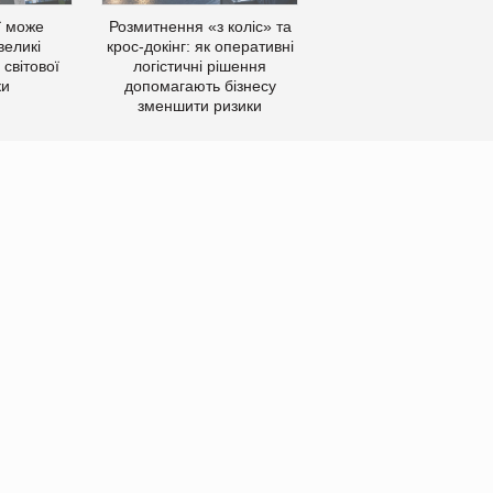
ї може
Розмитнення «з коліс» та
великі
крос-докінг: як оперативні
світової
логістичні рішення
ки
допомагають бізнесу
зменшити ризики