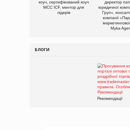
коуч, сертифікований коуч
директор пат
МСС ICF, ментор для
юридичної компа
лідерів
Груп», консал
компанії «Пар
маркетингової
Myka Agen
БЛОГИ
Рекомендації