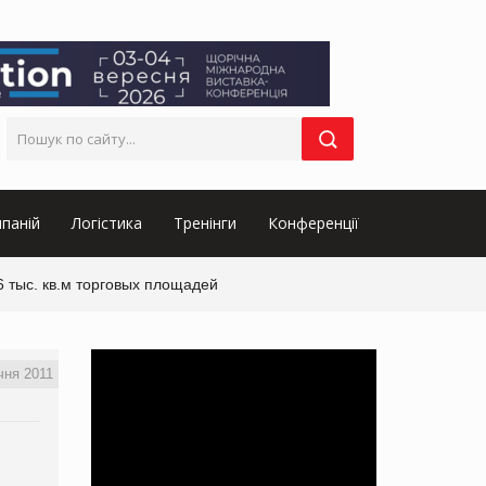
паній
Логістика
Тренінги
Конференції
6 тыс. кв.м торговых площадей
чня 2011