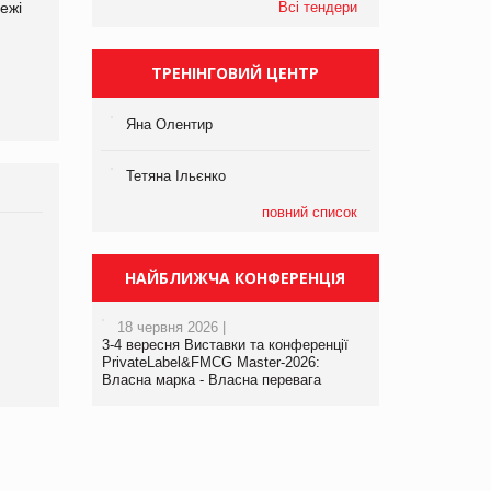
ежі
Файно маркет Директор
компанії «УкраМарин»
Всі тендери
департаменту з
виробництва
ТРЕНІНГОВИЙ ЦЕНТР
Яна Олентир
Тетяна Ільєнко
повний список
НАЙБЛИЖЧА КОНФЕРЕНЦІЯ
18 червня 2026 |
3-4 вересня Виставки та конференції
PrivateLabel&FMCG Master-2026:
Власна марка - Власна перевага