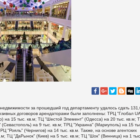
 недвижимости за прошедший год департаменту удалось сдать 131,
клюзивных договоров арендаторами были заполнены: ТРЦ "Глобал UA
) на 15 тыс. кв.м; ТЦ "Шестой Элемент" (Одесса) на 20 тыс. кв.м; 
" (Севастополь) на 9 тыс. кв.м; ТРЦ "Украина" (Мариуполь) на 15 ты
ТРЦ "Рояль" (Чернигов) на 14 тыс. кв.м. Также, на основе агентских
.м; ТЦ "ДаРынок" (Киев) на 5 тыс. кв.м; ТЦ "Шок" (Винница) на 1 тыс