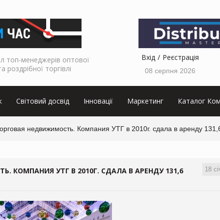
Вхід
Реєстрація
л топ-менеджерів оптової
та роздрібної торгівлі
08 серпня 2026
к
Світовий досвід
Інновації
Маркетинг
Каталог Ком
Торговая недвижимость. Компания УТГ в 2010г. сдала в аренду 131,
18 сі
. КОМПАНИЯ УТГ В 2010Г. СДАЛА В АРЕНДУ 131,6