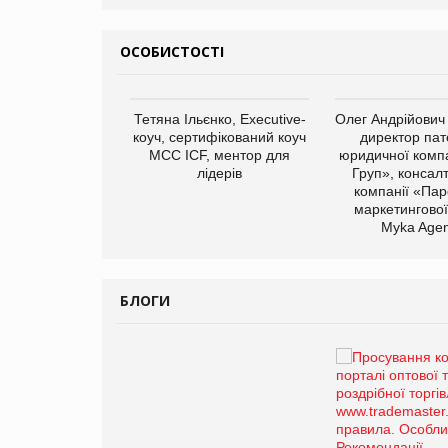
ОСОБИСТОСТІ
арас Ігорович,
Тетяна Ільєнко, Executive-
Олег Андрійович
иробництва ТОВ
коуч, сертифікований коуч
директор пат
Герчак"
МСС ICF, ментор для
юридичної компа
лідерів
Груп», консал
компанії «Пар
маркетингової
Myka Agen
БЛОГИ
Брагина Людмила
Просування компанії на
порталі оптової та
роздрібної торгівлі
www.trademaster.ua.