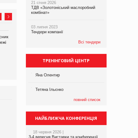
21 січня 2026
ТДВ «Золотоніський маслоробний
комбінат»
03 липня 2023
Тендери компанії
сник
Олексій Логачов-Михайлов
Яна Сараніна, директор
ежі
Файно маркет Директор
Всі тендери
компанії «УкраМарин»
департаменту з
виробництва
ТРЕНІНГОВИЙ ЦЕНТР
Яна Олентир
Тетяна Ільєнко
повний список
Брагина Людмила
Просування компанії на
НАЙБЛИЖЧА КОНФЕРЕНЦІЯ
порталі оптової та
роздрібної торгівлі
18 червня 2026 |
www.trademaster.ua.
3-4 вересня Виставки та конференції