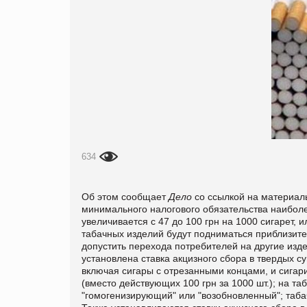
634
Об этом сообщает
Дело
со ссылкой на материа
минимального налогового обязательства наиболе
увеличивается с 47 до 100 грн на 1000 сигарет, и
табачных изделий будут подниматься приблизите
допустить перехода потребителей на другие изде
установлена ставка акцизного сбора в твердых с
включая сигары с отрезанными концами, и сигари
(вместо действующих 100 грн за 1000 шт.); на та
"гомогенизирующий" или "возобновленный"; табачн