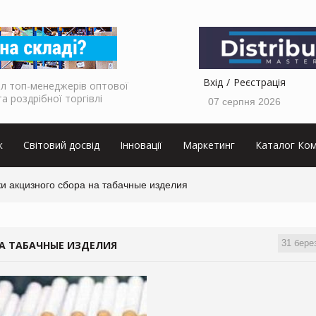
Вхід
Реєстрація
л топ-менеджерів оптової
та роздрібної торгівлі
07 серпня 2026
к
Світовий досвід
Інновації
Маркетинг
Каталог Ком
и акцизного сбора на табачные изделия
31 бере
НА ТАБАЧНЫЕ ИЗДЕЛИЯ