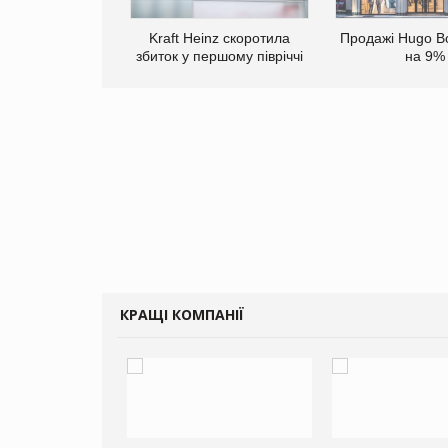
верне клієнтам
Kraft Heinz скоротила
Продажі Hugo B
ларів за раніше
збиток у першому півріччі
на 9%
чені мита
КРАЩІ КОМПАНІЇ