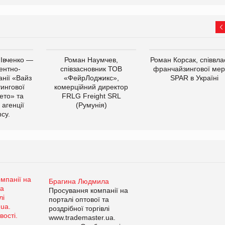
 Івченко —
Роман Наумчев,
Роман Корсак, співвла
ентно-
співзасновник ТОВ
франчайзингової мер
нії «Вайз
«ФейрЛоджикс»,
SPAR в Україні
тингової
комерційний директор
ето» та
FRLG Freight SRL
 агенції
(Румунія)
cy.
Брагина Людмила
Просування компанії на
порталі оптової та
роздрібної торгівлі
www.trademaster.ua.