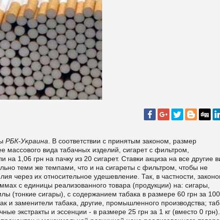
лы
РБК-Украина
. В соответствии с принятым законом, размер
е массового вида табачных изделий, сигарет с фильтром,
ли на 1,06 грн на пачку из 20 сигарет. Ставки акциза на все другие 
льно теми же темпами, что и на сигареты с фильтром, чтобы не
лия через их относительное удешевление. Так, в частности, закон
уммах с единицы реализованного товара (продукции) на: сигары,
лы (тонкие сигары), с содержанием табака в размере 60 грн за 100
бак и заменители табака, другие, промышленного производства; таб
ые экстракты и эссенции - в размере 25 грн за 1 кг (вместо 0 грн).