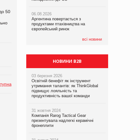
до 50
06.08.2026
06.08.2026
05.08.2026
Аргентина повертається з
Аргентина повертається з
Смачне поповнення дитячого меню:
льно
продуктами птахівництва на
продуктами птахівництва на
у VARUS з’явилися новинки від ТМ
європейський ринок
європейський ринок
ТОКЕРИ
всі новини
05.08.2026
Сергій Лісунов про заморожені
хлібобулочні вироби на
PrivateLabel&FMCG Master 2026
НОВИНИ B2B
03 березня 2026
Освітній бенефіт як інструмент
тупна
утримання талантів: як ThinkGlobal
підвищує лояльність та
продуктивність вашої команди
31 жовтня 2024
Компанія Rarog Tactical Gear
презентувала надлегкі керамічні
бронеплити