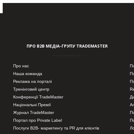
ПРО В2В МЕДІА-ГРУПУ TRADEMASTER
Про нас
П
Наша команда
П
Реклама на порталі
По
Тренінговий центр
Re
Конференції TradeMaster
Д
Національні Премії
А
Журнал TradeMaster
П
Портал про Private Label
П
Послуги В2В- маркетингу та PR для клієнтів
Ло