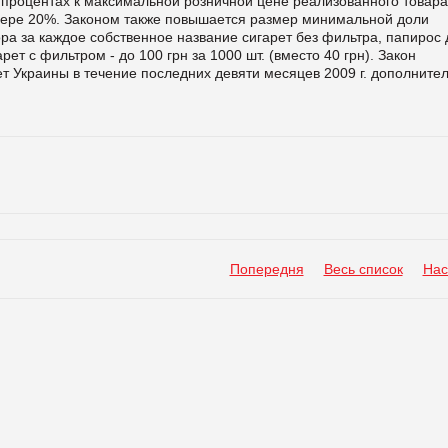
в процентах к максимальной розничной цене реализованного товара
змере 20%. Законом также повышается размер минимальной доли
ора за каждое собственное название сигарет без фильтра, папирос 
рет с фильтром - до 100 грн за 1000 шт. (вместо 40 грн). Закон
т Украины в течение последних девяти месяцев 2009 г. дополните
Попередня
Весь список
Нас