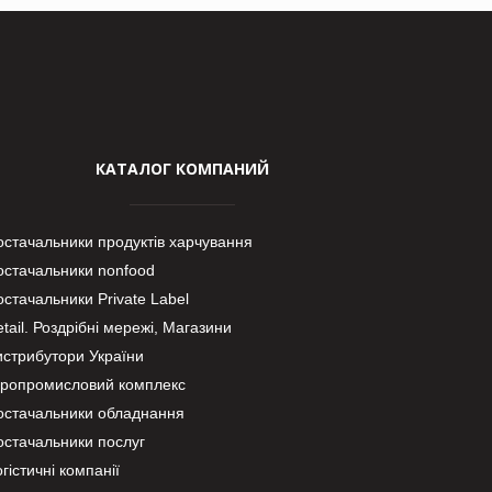
КАТАЛОГ КОМПАНИЙ
остачальники продуктів харчування
остачальники nonfood
стачальники Private Label
tail. Роздрібні мережі, Магазини
истрибутори України
гропромисловий комплекс
остачальники обладнання
остачальники послуг
гістичні компанії