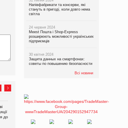
31 липня 2024
Напівфабрикати та консерви, які
стануть в пригоді, коли довго нема
світла
24 червня 2024
Meest Пошта і Shop-Express
розширюють можливості українських
підприємців
30 квітня 2024
Защита данных на смартфонах:
советы по повышению безопасности
Всі новини
ві
Аргентина повертається з
ФАО прогнозує зростання
кції
продуктами птахівництва
світових цін на
я до
на європейський ринок
продовольство