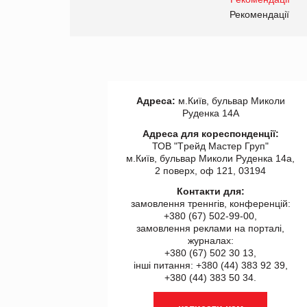
правила. Особливості.
ії
Рекомендації
Адреса:
м.Київ, бульвар Миколи
Руденка 14А
Адреса для кореспонденції:
ТОВ "Tрейд Мастер Груп"
м.Київ, бульвар Миколи Руденка 14а,
2 поверх, оф 121, 03194
Контакти для:
замовлення треннгів, конференцій:
+380 (67) 502-99-00,
замовлення реклами на порталі,
журналах:
+380 (67) 502 30 13,
інші питання: +380 (44) 383 92 39,
+380 (44) 383 50 34.