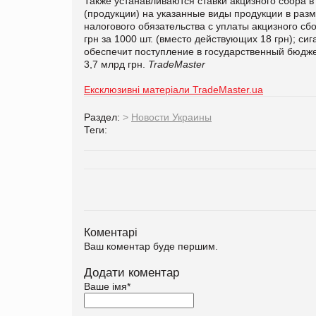
Также устанавливаются ставки акцизного сбора 
(продукции) на указанные виды продукции в ра
налогового обязательства с уплаты акцизного сб
грн за 1000 шт. (вместо действующих 18 грн); сига
обеспечит поступление в государственный бюдже
3,7 млрд грн.
TradeMaster
Ексклюзивні матеріали TradeMaster.ua
Раздел:
>
Новости Украины
Теги:
Коментарі
Ваш коментар буде першим.
Додати коментар
Ваше імя
*