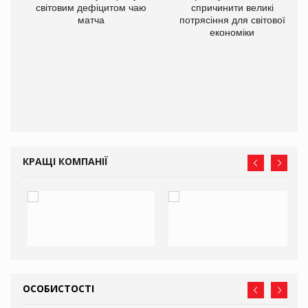
ne
світовим дефіцитом чаю
спричинити великі
матча
потрясіння для світової
економіки
КРАЩІ КОМПАНІЇ
ОСОБИСТОСТІ