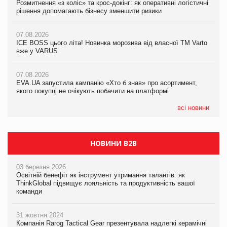
Розмитнення «з коліс» та крос-докінг: як оперативні логістичні
07.08.2026
Kraft Heinz скоротила збиток у першому півріччі
рішення допомагають бізнесу зменшити ризики
EVA.UA запустила кампанію «Хто б знав» про асортимент,
якого покупці не очікують побачити на платформі
07.08.2026
07.08.2026
Продажі Hugo Boss впали на 9%
ICE BOSS цього літа! Новинка морозива від власної ТМ Varto
06.08.2026
вже у VARUS
Смачна новинка для хвостатих: у VARUS з’явилися паучі
07.08.2026
Varto Paw expert від власної ТМ Varto!
Франція заборонила рекламні дзвінки без згоди клієнтів
07.08.2026
EVA.UA запустила кампанію «Хто б знав» про асортимент,
05.08.2026
якого покупці не очікують побачити на платформі
Мережа супермаркетів VARUS купує мережу магазинів
формату convenience store КОЛО: об’єднана компанія
налічуватиме 374 магазини
всі новини
НОВИНИ B2B
03 березня 2026
Освітній бенефіт як інструмент утримання талантів: як
ThinkGlobal підвищує лояльність та продуктивність вашої
команди
31 жовтня 2024
Компанія Rarog Tactical Gear презентувала надлегкі керамічні