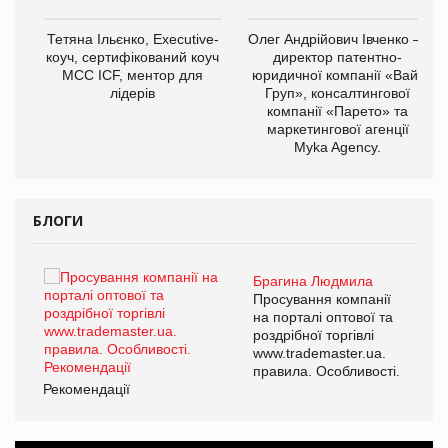
,
Тетяна Ільєнко, Executive-
Олег Андрійович Івченко —
ОВ
коуч, сертифікований коуч
директор патентно-
МСС ICF, ментор для
юридичної компанії «Вайз
лідерів
Груп», консалтингової
компанії «Парето» та
маркетингової агенції
Myka Agency.
БЛОГИ
Брагина Людмила
ї
Просування компанії
а
на порталі оптової та
роздрібної торгівлі
www.trademaster.ua.
і.
правила. Особливості.
Рекомендації
Ре