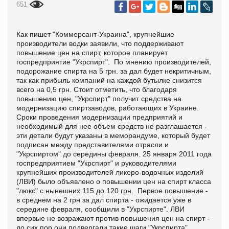
651
Как пишет "
Коммерсант-Украина", крупнейшие
производители водки заявили, что поддерживают
повышение цен на спирт, которое планирует
госпредприятие "Укрспирт". По мнению производителей,
подорожание спирта на 5 грн. за дал будет некритичным,
так как прибыль компаний на каждой бутылке снизится
всего на 0,5 грн. Стоит отметить, что благодаря
повышению цен, "Укрспирт" получит средства на
модернизацию спиртзаводов, работающих в Украине.
Сроки проведения модернизации предприятий и
необходимый для нее объем средств не разглашается -
эти детали будут указаны в меморандуме, который будет
подписан между представителями отрасли и
"Укрспиртом" до середины февраля. 25 января 2011 года
госпредприятием "Укрспирт" и руководителями
крупнейших производителей ликеро-водочных изделий
(ЛВИ) было объявлено о повышении цен на спирт класса
"люкс" с нынешних 115 до 120 грн. Первое повышение -
в среднем на 2 грн за дал спирта - ожидается уже в
середине февраля, сообщили в "Укрспирте". ЛВИ
впервые не возражают против повышения цен на спирт -
до сих пор они подвергали такие шаги "Укрспирта"