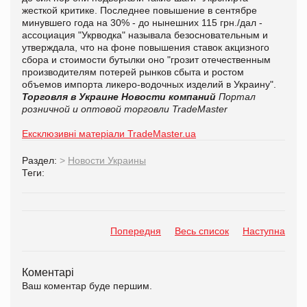
жесткой критике. Последнее повышение в сентябре
минувшего
года на 30% - до нынешних 115 грн./дал -
ассоциация "Укрводка" называла безосновательным и
утверждала, что на фоне повышения ставок акцизного
сбора и стоимости бутылки оно "грозит отечественным
производителям потерей рынков сбыта и ростом
объемов импорта ликеро-водочных изделий в Украину".
Торговля в Украине
Новости компаний
Портал
розничной и оптовой торговли TradeMaster
Ексклюзивні матеріали TradeMaster.ua
Раздел:
>
Новости Украины
Теги:
Попередня
Весь список
Наступна
Коментарі
Ваш коментар буде першим.