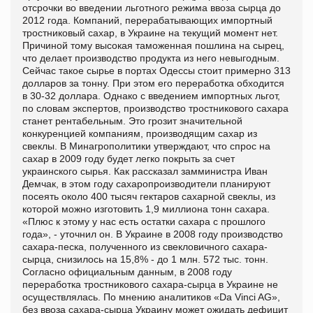
отсрочки во введении льготного режима ввоза сырца до
2012 года. Компаний, перерабатывающих импортный
тростниковый сахар, в Украине на текущий момент нет.
Причиной тому высокая таможенная пошлина на сырец,
что делает производство продукта из него невыгодным.
Сейчас такое сырье в портах Одессы стоит примерно 313
долларов за тонну. При этом его переработка обходится
в 30-32 доллара. Однако с введением импортных льгот,
по словам экспертов, производство тростникового сахара
станет рентабельным. Это грозит значительной
конкуренцией компаниям, производящим сахар из
свеклы. В Минагрополитики утверждают, что спрос на
сахар в 2009 году будет легко покрыть за счет
украинского сырья. Как рассказал замминистра Иван
Демчак, в этом году сахаропроизводители планируют
посеять около 400 тысяч гектаров сахарной свеклы, из
которой можно изготовить 1,9 миллиона тонн сахара.
«Плюс к этому у нас есть остатки сахара с прошлого
года», - уточнил он. В Украине в 2008 году производство
сахара-песка, полученного из свекловичного сахара-
сырца, снизилось на 15,8% - до 1 млн. 572 тыс. тонн.
Согласно официальным данным, в 2008 году
переработка тростникового сахара-сырца в Украине не
осуществлялась. По мнению аналитиков «Da Vinci AG»,
без ввоза сахара-сырца Украину может ожидать дефицит