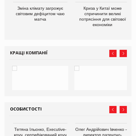
Зміна клімату загрожує
Криза у Китаї може
ne
світовим дефіцитом чаю
спричинити великі
матча
потрясіння для світової
економіки
КРАЩІ КОМПАНІЇ
ОСОБИСТОСТІ
,
Тетяна Ільєнко, Executive-
Олег Андрійович Івченко —
ОВ
коуч, сертифікований коуч
директор патентно-