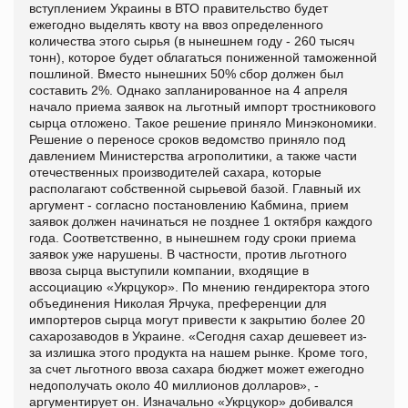
вступлением Украины в ВТО правительство будет
ежегодно выделять квоту на ввоз определенного
количества этого сырья (в нынешнем году - 260 тысяч
тонн), которое будет облагаться пониженной таможенной
пошлиной. Вместо нынешних 50% сбор должен был
составить 2%. Однако запланированное на 4 апреля
начало приема заявок на льготный импорт тростникового
сырца отложено. Такое решение приняло Минэкономики.
Решение о переносе сроков ведомство приняло под
давлением Министерства агрополитики, а также части
отечественных производителей сахара, которые
располагают собственной сырьевой базой. Главный их
аргумент - согласно постановлению Кабмина, прием
заявок должен начинаться не позднее 1 октября каждого
года. Соответственно, в нынешнем году сроки приема
заявок уже нарушены. В частности, против льготного
ввоза сырца выступили компании, входящие в
ассоциацию «Укрцукор». По мнению гендиректора этого
объединения Николая Ярчука, преференции для
импортеров сырца могут привести к закрытию более 20
сахарозаводов в Украине. «Сегодня сахар дешевеет из-
за излишка этого продукта на нашем рынке. Кроме того,
за счет льготного ввоза сахара бюджет может ежегодно
недополучать около 40 миллионов долларов», -
аргументирует он. Изначально «Укрцукор» добивался