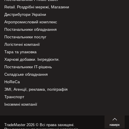
Retail. Роздрібні мережі, Магазини
Дистрибутори України
Агропромисловий комплекс
Постачальники обладнання
Постачальники послуг
Логістичні компанії
Тара та упаковка
Харчові добавки. Інгредієнти.
Постачальники IT-рішень
Складське обладнання
HoReCa
ЗМІ, Агенції, реклама, поліграфія
Транспорт
Іноземні компанії
TradeMaster 2026 © Всі права захищені.