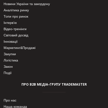
Новини України та закордону
Аналітика ринку
Топи про ринок
Інтерв’ю
Відео-тренінги
Світовий досвід
Інновації
Маркетинг&Продажі
Закупки
Логістика
Закон
Події
ПРО В2В МЕДІА-ГРУПУ TRADEMASTER
Про нас
Наша команда