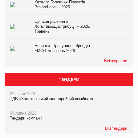
Каталог Головних Проєктів
PrivateLabel – 2026
Сучасні рішення в
Логістиці&Дистрибуції – 2026.
Травень
Новинки. Просування брендів
FMCG.Березень 2026
Всі журнали
ТЕНДЕРИ
21 січня 2026
ТДВ «Золотоніський маслоробний комбінат»
03 липня 2023
Тендери компанії
Всі тендери