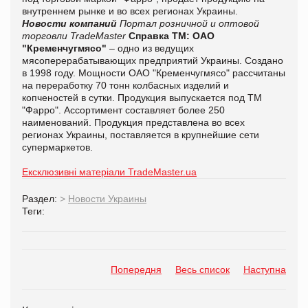
внутреннем рынке и во всех регионах Украины.
Новости компаний
Портал розничной и оптовой
торговли TradeMaster
Справка ТМ:
ОАО
"Кременчугмясо"
– одно из ведущих
мясоперерабатывающих предприятий Украины. Создано
в 1998 году. Мощности ОАО "Кременчугмясо" рассчитаны
на переработку 70 тонн колбасных изделий и
копченостей в сутки. Продукция выпускается под ТМ
"Фарро". Ассортимент составляет более 250
наименований. Продукция представлена во всех
регионах Украины, поставляется в крупнейшие сети
супермаркетов.
Ексклюзивні матеріали TradeMaster.ua
Раздел:
>
Новости Украины
Теги:
Попередня
Весь список
Наступна