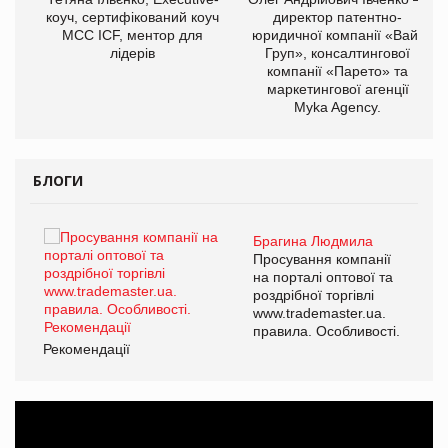
ОВ
коуч, сертифікований коуч
директор патентно-
МСС ICF, ментор для
юридичної компанії «Вайз
лідерів
Груп», консалтингової
компанії «Парето» та
маркетингової агенції
Myka Agency.
БЛОГИ
Брагина Людмила
ї
Просування компанії
а
на порталі оптової та
роздрібної торгівлі
www.trademaster.ua.
і.
правила. Особливості.
Рекомендації
Ре