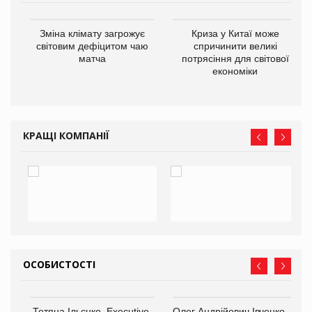
Зміна клімату загрожує
Криза у Китаї може
ne
світовим дефіцитом чаю
спричинити великі
матча
потрясіння для світової
економіки
КРАЩІ КОМПАНІЇ
ОСОБИСТОСТІ
,
Тетяна Ільєнко, Executive-
Олег Андрійович Івченко —