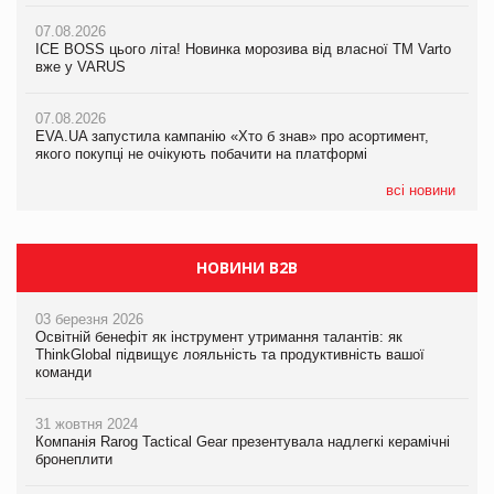
07.08.2026
07.08.2026
Продажі Hugo Boss впали на 9%
ICE BOSS цього літа! Новинка морозива від власної ТМ Varto
06.08.2026
вже у VARUS
Смачна новинка для хвостатих: у VARUS з’явилися паучі
07.08.2026
Varto Paw expert від власної ТМ Varto!
Франція заборонила рекламні дзвінки без згоди клієнтів
07.08.2026
EVA.UA запустила кампанію «Хто б знав» про асортимент,
05.08.2026
якого покупці не очікують побачити на платформі
Мережа супермаркетів VARUS купує мережу магазинів
формату convenience store КОЛО: об’єднана компанія
налічуватиме 374 магазини
всі новини
НОВИНИ B2B
03 березня 2026
Освітній бенефіт як інструмент утримання талантів: як
ThinkGlobal підвищує лояльність та продуктивність вашої
команди
31 жовтня 2024
Компанія Rarog Tactical Gear презентувала надлегкі керамічні
бронеплити