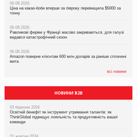
06.08.2026
06.08.2026
Ціна на какао-боби вперше за півроку перевищила $5000 за
05.08.2026
Равликові ферми у Франції масово закриваються, для галузі
тонну
Російська атака 5 серпня стала одним із наймасштабніших
видався катастрофічний сезон
ударів по українському бізнесу за час повномасштабної війни
06.08.2026
06.08.2026
Равликові ферми у Франції масово закриваються, для галузі
05.08.2026
Amazon поверне клієнтам 600 млн доларів за раніше сплачені
видався катастрофічний сезон
Смачне поповнення дитячого меню: у VARUS з’явилися
мита
новинки від ТМ ТОКЕРИ
06.08.2026
05.08.2026
Amazon поверне клієнтам 600 млн доларів за раніше сплачені
05.08.2026
У Євросоюзі набули чинності нові правила щодо штучного
мита
Сергій Лісунов про заморожені хлібобулочні вироби на
інтелекту
PrivateLabel&FMCG Master 2026
всі новини
НОВИНИ B2B
03 березня 2026
Освітній бенефіт як інструмент утримання талантів: як
ThinkGlobal підвищує лояльність та продуктивність вашої
команди
31 жовтня 2024