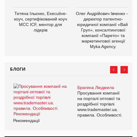
Тетяна Ільєнко, Executive-
Олег Андрійович Івченко —
коуч, сертифікований коуч
директор патентно-
МСС ICF, ментор для
юридичної компанії «Вайз
лідерів
Груп», консалтингової
компанії «Парето» та
маркетингової агенції
Myka Agency.
БЛОГИ
Брагина Людмила
Просування компанії
на порталі оптової та
роздрібної торгівлі
www.trademaster.ua.
правила. Особливості.
Рекомендації