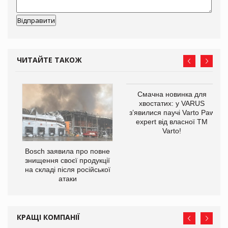
ЧИТАЙТЕ ТАКОЖ
 $1
Смачна новинка для
хвостатих: у VARUS
з’явилися паучі Varto Paw
expert від власної ТМ
Varto!
Bosch заявила про повне
знищення своєї продукції
на складі після російської
атаки
КРАЩІ КОМПАНІЇ