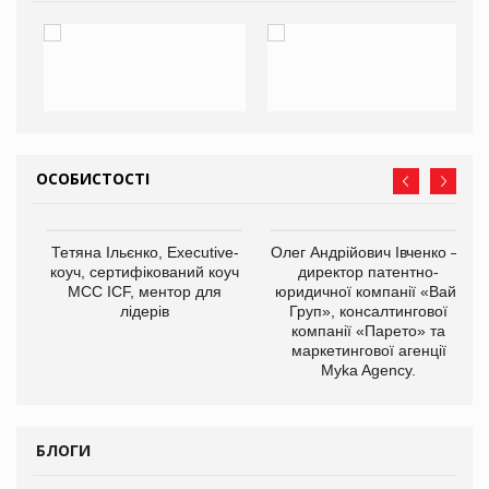
ОСОБИСТОСТІ
,
Тетяна Ільєнко, Executive-
Олег Андрійович Івченко —
ОВ
коуч, сертифікований коуч
директор патентно-
МСС ICF, ментор для
юридичної компанії «Вайз
лідерів
Груп», консалтингової
компанії «Парето» та
маркетингової агенції
Myka Agency.
БЛОГИ