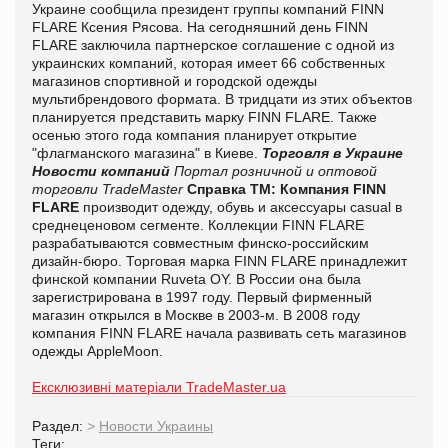
Украине сообщила президент группы компаний FINN
FLARE Ксения Рясова. На сегодняшний день FINN
FLARE заключила партнерское соглашение с одной из
украинских компаний, которая имеет 66 собственных
магазинов спортивной и городской одежды
мультибрендового формата. В тридцати из этих объектов
планируется представить марку FINN FLARE. Также
осенью этого года компания планирует открытие
"флагманского магазина" в Киеве.
Торговля в Украине
Новости компаний
Портал розничной и оптовой
торговли TradeMaster
Справка ТМ:
Компания FINN
FLARE
производит одежду, обувь и аксессуары casual в
среднеценовом сегменте. Коллекции FINN FLARE
разрабатываются совместным финско-российским
дизайн-бюро. Торговая марка FINN FLARE принадлежит
финской компании Ruveta OY. В России она была
зарегистрирована в 1997 году. Первый фирменный
магазин открылся в Москве в 2003-м. В 2008 году
компания FINN FLARE начала развивать сеть магазинов
одежды AppleMoon.
Ексклюзивні матеріали TradeMaster.ua
Раздел:
>
Новости Украины
Теги: