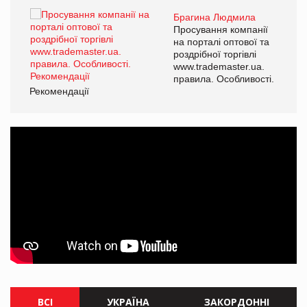
Брагина Людмила
ї
Просування компанії
а
на порталі оптової та
роздрібної торгівлі
www.trademaster.ua.
і.
правила. Особливості.
Рекомендації
Ре
ВСІ
УКРАЇНА
ЗАКОРДОННІ