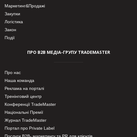
Маркетинг&Продажі
Закупки
Логістика
Закон
Події
ПРО В2В МЕДІА-ГРУПУ TRADEMASTER
Про нас
Наша команда
Реклама на порталі
Тренінговий центр
Конференції TradeMaster
Національні Премії
Журнал TradeMaster
Портал про Private Label
Послуги В2В- маркетингу та PR для клієнтів