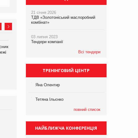
21 січня 2026
ТДВ «Золотоніський маслоробний
комбінат»
03 липня 2023
Тендери компанії
сник
Олексій Логачов-Михайлов
Яна Сараніна, директор
ежі
Файно маркет Директор
Всі тендери
компанії «УкраМарин»
департаменту з
виробництва
ТРЕНІНГОВИЙ ЦЕНТР
Яна Олентир
Тетяна Ільєнко
повний список
Брагина Людмила
Просування компанії на
НАЙБЛИЖЧА КОНФЕРЕНЦІЯ
порталі оптової та
роздрібної торгівлі