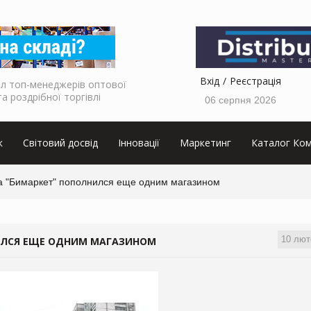
Вхід
Реєстрація
л топ-менеджерів оптової
та роздрібної торгівлі
06 серпня 2026
к
Світовий досвід
Інновації
Маркетинг
Каталог Ком
а "Бимаркет" пополнился еще одним магазином
10 лют
ИЛСЯ ЕЩЕ ОДНИМ МАГАЗИНОМ