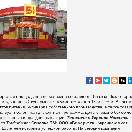
торговая площадь нового магазина составляет 185 кв.м. Возле торг
тить, что новый супермаркет «Бимаркет» стал 15-м в сети. В новом
тов питания, кулинария собственного производства, а также товар
йствует постоянная дисконтная программа, цены снижено более че
ся сезонные и праздничные акции.
Торговля в Украине
Новости
ли TradeMaster
Справка ТМ:
ООО
«Бимаркет»
- украинская
сеть
 15 летней историей успешной работы.
На сегодня компания