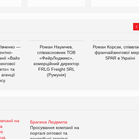
 Івченко —
Роман Наумчев,
Роман Корсак, співвла
ентно-
співзасновник ТОВ
франчайзингової мер
нії «Вайз
«ФейрЛоджикс»,
SPAR в Україні
тингової
комерційний директор
ето» та
FRLG Freight SRL
 агенції
(Румунія)
cy.
Брагина Людмила
Просування компанії на
порталі оптової та
роздрібної торгівлі