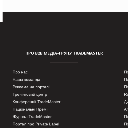
ПРО В2В МЕДІА-ГРУПУ TRADEMASTER
Про нас
П
Наша команда
П
Реклама на порталі
По
Тренінговий центр
Re
Конференції TradeMaster
Д
Національні Премії
А
Журнал TradeMaster
П
Портал про Private Label
П