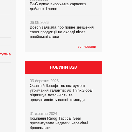
P&G купує виробника харчових
P&G купує виробника харчових
добавок Thorne
добавок Thorne
05.08.2026
Смачне поповнення дитячого меню:
06.08.2026
06.08.2026
у VARUS з’явилися новинки від ТМ
Bosch заявила про повне знищення
Bosch заявила про повне знищення
ТОКЕРИ
своєї продукції на складі після
своєї продукції на складі після
російської атаки
російської атаки
05.08.2026
Сергій Лісунов про заморожені
всі новини
хлібобулочні вироби на
тупна
PrivateLabel&FMCG Master 2026
НОВИНИ B2B
03 березня 2026
Освітній бенефіт як інструмент
утримання талантів: як ThinkGlobal
підвищує лояльність та
продуктивність вашої команди
31 жовтня 2024
Компанія Rarog Tactical Gear
презентувала надлегкі керамічні
бронеплити