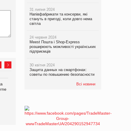
31 липня 2024
Напівфабрикати та консерви, які
стануть в пригоді, коли довго нема
світла
24 червня 2024
Meest Пошта і Shop-Express
розширюють можливості українських
підприємців
30 квітня 2024
Защита данных на смартфонах:
советы по повышению безопасности
ка
Bosch заявила про повне
Смачна новинка для
Всі новини
orne
знищення своєї продукції
хвостатих: у VARUS
на складі після російської
з’явилися паучі Varto Paw
атаки
expert від власної ТМ
Varto!