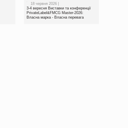
18 червня 2026 |
www.trademaster.ua.
3-4 вересня Виставки та конференції
правила. Особливості.
PrivateLabel&FMCG Master-2026:
Власна марка - Власна перевага