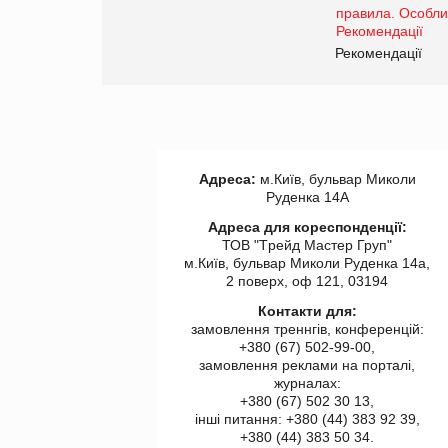
www.trademaster.ua.
правила. Особливості.
ії
Рекомендації
Адреса:
м.Київ, бульвар Миколи
Руденка 14А
Адреса для кореспонденції:
ТОВ "Tрейд Мастер Груп"
м.Київ, бульвар Миколи Руденка 14а,
2 поверх, оф 121, 03194
Контакти для:
замовлення треннгів, конференцій:
+380 (67) 502-99-00,
замовлення реклами на порталі,
журналах:
+380 (67) 502 30 13,
інші питання: +380 (44) 383 92 39,
+380 (44) 383 50 34.