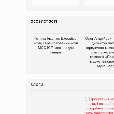
ОСОБИСТОСТІ
арас Ігорович,
Тетяна Ільєнко, Executive-
Олег Андрійович
иробництва ТОВ
коуч, сертифікований коуч
директор пат
Герчак"
МСС ICF, ментор для
юридичної компа
лідерів
Груп», консал
компанії «Пар
маркетингової
Myka Agen
БЛОГИ
Брагина Людмила
Просування компанії на
порталі оптової та
роздрібної торгівлі