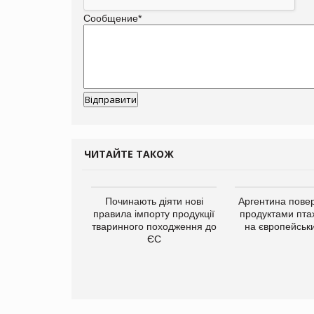
Сообщение
*
ЧИТАЙТЕ ТАКОЖ
упермаркетів
Починають діяти нові
Аргентина повер
упує мережу
правила імпорту продукції
продуктами пта
нів формату
тваринного походження до
на європейськ
ce store КОЛО:
ЄС
ана компанія
ватиме 374
газини