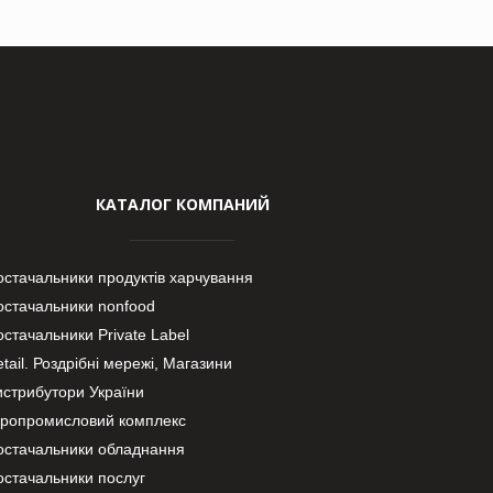
КАТАЛОГ КОМПАНИЙ
остачальники продуктів харчування
остачальники nonfood
стачальники Private Label
tail. Роздрібні мережі, Магазини
истрибутори України
гропромисловий комплекс
остачальники обладнання
остачальники послуг