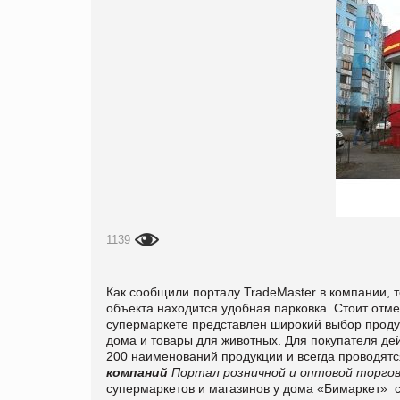
1139
Как сообщили порталу
TradeMaster
в компании, 
объекта находится удобная парковка. Стоит отме
супермаркете представлен широкий выбор продук
дома и товары для животных. Для покупателя де
200 наименований продукции и всегда проводят
компаний
Портал розничной и оптовой торгов
супермаркетов и магазинов у дома «Б
и
маркет»
с