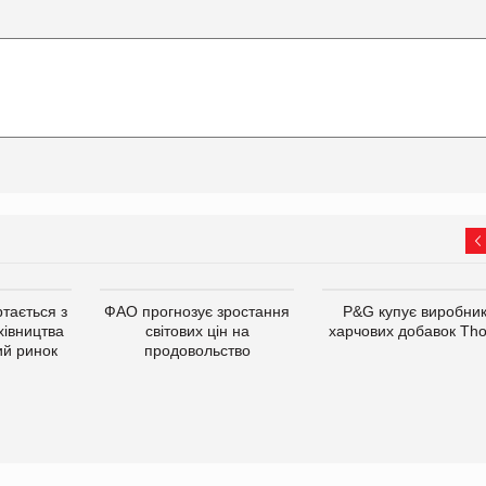
тається з
ФАО прогнозує зростання
P&G купує виробни
хівництва
світових цін на
харчових добавок Th
ий ринок
продовольство