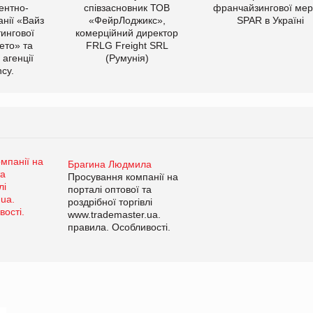
ентно-
співзасновник ТОВ
франчайзингової мер
нії «Вайз
«ФейрЛоджикс»,
SPAR в Україні
тингової
комерційний директор
ето» та
FRLG Freight SRL
 агенції
(Румунія)
cy.
Брагина Людмила
Просування компанії на
порталі оптової та
роздрібної торгівлі
www.trademaster.ua.
правила. Особливості.
Рекомендації