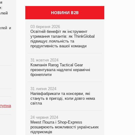
PrivateLabel&FMCG Master 2026
ом
и:
НОВИНИ B2B
елей
03 березня 2026
елей и
Освітній бенефіт як інструмент
утримання талантів: як ThinkGlobal
підвищує лояльність та
продуктивність вашої команди
31 жовтня 2024
Компанія Rarog Tactical Gear
презентувала надлегкі керамічні
бронеплити
31 липня 2024
Напівфабрикати та консерви, які
стануть в пригоді, коли довго нема
світла
тупна
24 червня 2024
Meest Пошта і Shop-Express
розширюють можливості українських
підприємців