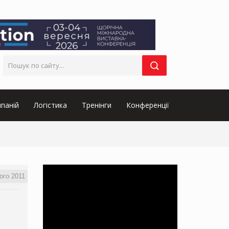
паній
Логістика
Тренінги
Конференції
ого 2011