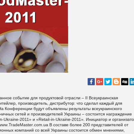
анное событие для продуктовой отрасли – II Всеукраинская
тейлер, производитель, дистрибутор: что сделал каждый для
 На Конференции будут объявлены результаты всеукраинского
зничных сетей и производителей Украины – состоится награждение
in
-
Ukraine
-2011» и «
Retail
-
in
-
Ukraine
-2011». Инициатор и организат
www
.
TradeMaster
.
com
.
ua
В составе более 200 представителей от
ционных компаний со всей Украины состоится обмен мнениями,