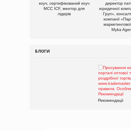
иробництва ТОВ
коуч, сертифікований коуч
директор пат
Герчак"
МСС ICF, ментор для
юридичної компа
лідерів
Груп», консал
компанії «Пар
маркетингової
Myka Agen
БЛОГИ
Брагина Людмила
Просування компанії на
порталі оптової та
роздрібної торгівлі
www.trademaster.ua.
правила. Особливості.
ії
Рекомендації