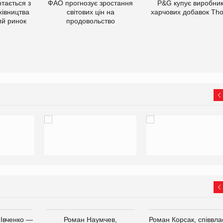
тається з
ФАО прогнозує зростання
P&G купує виробни
хівництва
світових цін на
харчових добавок Th
ий ринок
продовольство
 Івченко —
Роман Наумчев,
Роман Корсак, співвла