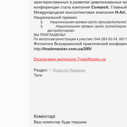
заинтересованных в развитии цивилизованных в
конференции стала компания
Comarch
, Главный
Международная консалтинговая компания
H
-
Art
.
Национальной премии:
§
Национальная премия среди производителей
§
Национальная премия среди ритейлеров
дистрибуторов)»
ВЫ ПРИГЛАШЕНЫ!
По вопросам регистрации к участию: 044-383-50-34, 067-
Фотоитоги Всеукраинской практический конфере
http
://
trademaster
.
com
.
ua
/285/
Ексклюзивні матеріали TradeMaster.ua
Раздел:
>
Новости Украины
Теги:
Коментарі
Ваш коментар буде першим.