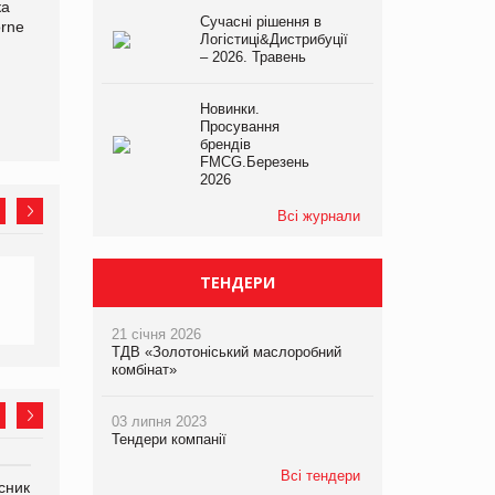
ка
Bosch заявила про повне
Смачна новинка для
Сучасні рішення в
orne
знищення своєї продукції
хвостатих: у VARUS
Логістиці&Дистрибуції
на складі після російської
з’явилися паучі Varto Paw
– 2026. Травень
атаки
expert від власної ТМ
Varto!
Новинки.
Просування
брендів
FMCG.Березень
2026
Всі журнали
ТЕНДЕРИ
21 січня 2026
ТДВ «Золотоніський маслоробний
комбінат»
03 липня 2023
Тендери компанії
Всі тендери
сник
Олексій Логачов-Михайлов
Яна Сараніна, директор