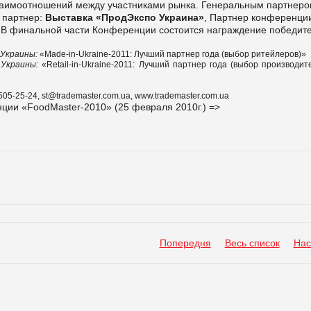
заимоотношений между участниками рынка. Генеральным партнер
 партнер:
Выставка «ПродЭкспо Украина»
, Партнер конференци
В финальной части Конференции состоится награждение победит
 Украины:
«Made-in-Ukraine-2011: Лучший партнер года (выбор ритейлеров)»
 Украины:
«Retail-in-Ukraine-2011: Лучший партнер года (выбор производит
505-25-24,
st@trademaster.com.ua,
www.trademaster.com.ua
нции «
FoodMaster
-2010» (25 февраля 2010г.) =>
Попередня
Весь список
Нас