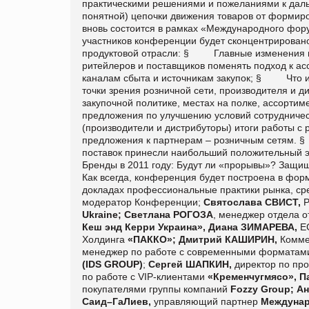
практическими решениями и пожеланиями к даль
понятной) цепочки движения товаров от формиро
вновь состоится в рамках «Международного фор
участников конференции будет сконцентрирован
продуктовой отрасли: § Главные изменения по
ритейлеров и поставщиков поменять подход к ас
каналам сбыта и источникам закупок; § Что из
точки зрения розничной сети, производителя и
закупочной политике, местах на полке, ассортиме
предложения по улучшению условий сотрудниче
(производители и дистрибуторы) итоги работы с
предложения к партнерам – розничным сетям. 
поставок принесли наибольший положительный 
Бренды в 2011 году: Будут ли «прорывы»? Защищ
Как всегда, конференция будет построена в форм
докладах профессиональные практики рынка, ср
модератор Конференции;
Святослава СВИСТ,
Р
Ukraine
;
Светлана РОГОЗА
, менеджер отдела о
Кеш энд Керри Украина», Диана ЗИМАРЕВА,
E
Холдинга
«ПАККО»; Дмитрий КАШИРИН,
Комме
менеджер по работе с современными форматами
(
IDS GROUP)
;
Сергей ШАПКИН,
директор по пр
по работе с
VIP
-клиентами
«Кременчугмясо», 
покупателями группы компаний
Fozzy
Group
; А
Саид–ГаЛиев,
управляющий партнер
Междунар