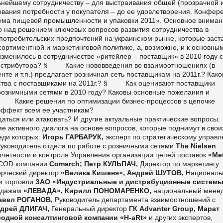
нейшему сотрудничеству – для выстраивания общей (прозрачной 
вания потребности у покупателя – до ее удовлетворения. Конфер
ума пищевой промышленности и упаковки 2011». Основное внима
о над решением ключевых вопросов развития сотрудничества в
требительских предпочтений на украинском рынке, которые заст
сортиментной и маркетинговой политике, а, возможно, и к основны
менилось в сотрудничестве «ритейлер – поставщик» в 2010 году с
 дистрибутора? § Какие нововведения во взаимоотношениях (в
нте и т.п.) предлагает розничная сеть поставщикам на 2011г.? Как
ства с поставщиками на 2011г.? § Как оценивают поставщики
 розничными сетями в 2010 году? Каковы основные пожелания и
§ Какие решения по оптимизации бизнес-процессов в цепочке
эффект всем ее участникам?
аться или атаковать? И другие актуальные практические вопросы.
е активного диалога на основе
вопросов, которые поднимут в свои
еди которых:
Игорь ГАРБАРУК,
эксперт по стратегическому управ
уководитель отдела по работе с розничными сетями
The
Nielsen
тчетности и контроля Управления организации цепей поставок
«
Me
COD
компании
Comarch
; Петр КУЛЬПАЧ,
Директор по маркетингу
рческий директор
«Велика Кишеня», Андрей ШУТОВ,
Националь
 торговли
ЗАО «Индустриальные и дистрибуционные систем
одажам
«ЛЕВАДА», Кирилл ПОНОМАРЕНКО,
национальный мене
Павел РОГАНОВ,
Руководитель департамента взаимоотношений с
ндрей ДЛИГАЧ,
Генеральный директор
ГК
Advanter
Group
,
Марат
одной консалтинговой компании «H-aRt»
и других экспертов,