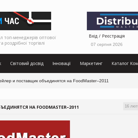
Вхід
Реєстрація
л топ-менеджерів оптової
та роздрібної торгівлі
07 серпня 2026
к
Світовий досвід
Інновації
Маркетинг
Каталог Ком
ейлер и поставщик объединятся на FoodMaster–2011
16 лют
БЪЕДИНЯТСЯ НА FOODMASTER–2011