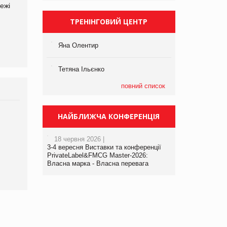
ежі
Файно маркет Директор
компанії «УкраМарин»
департаменту з
ТРЕНІНГОВИЙ ЦЕНТР
виробництва
Яна Олентир
Тетяна Ільєнко
повний список
НАЙБЛИЖЧА КОНФЕРЕНЦІЯ
Брагина Людмила
Просування компанії на
порталі оптової та
18 червня 2026 |
роздрібної торгівлі
3-4 вересня Виставки та конференції
www.trademaster.ua.
PrivateLabel&FMCG Master-2026:
Власна марка - Власна перевага
правила. Особливості.