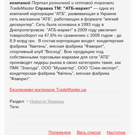
компаний
Портал розничной и оптовой торговли
TradeMaster
Справка ТМ:
"АТБ-маркет"
— одна из
компаний корпорации "АТБ", развивающая в Украине
сеть магазинов "АТБ", работающих в формате "мягкий
дискаунтер". Сеть была основана в 1993 году в
Днепропетровске. "АТБ-маркет" в 2009 году увеличил
товарооборот на 47,6% по сравнению с 2008 годом - до
8,9 млрд грн. В состав корпорации входят: кондитерская
фабрика "Квитень", мясная фабрика "Фаворит",
спортивный клуб "Восход". Всю продукцию под
собственными торговыми марками для сети "АТБ"
производят лидеры рынка в своих категориях такие, как
ПМК "Злагода", ООО "Мушкетер", ООО "Снек-экспорт",
кондитерская фабрика "Квітень", мясная фабрика
"Фаворит".
Ексклюзивні матеріали TradeMaster.ua
Раздел:
>
Новости Украины
Теги:
Попередня
Весь список
Наступна