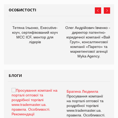
ОСОБИСТОСТІ
,
Тетяна Ільєнко, Executive-
Олег Андрійович Івченко —
ОВ
коуч, сертифікований коуч
директор патентно-
МСС ICF, ментор для
юридичної компанії «Вайз
лідерів
Груп», консалтингової
компанії «Парето» та
маркетингової агенції
Myka Agency.
БЛОГИ
Брагина Людмила
ї
Просування компанії
а
на порталі оптової та
роздрібної торгівлі
www.trademaster.ua.
і.
правила. Особливості.