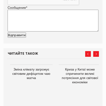
Сообщение
*
ЧИТАЙТЕ ТАКОЖ
Зміна клімату загрожує
Криза у Китаї може
світовим дефіцитом чаю
спричинити великі
матча
потрясіння для світової
економіки
ne