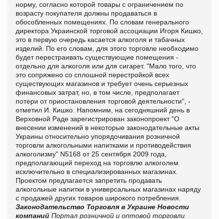
норму, согласно которой товары с ограничением по
возрасту покупателя должны продаваться в
обособленных помещениях. По словам генерального
директора Украинской торговой ассоциации Игоря Кишко,
это в первую очередь касается алкоголя и табачных
изделий. По его словам, для этого торговле необходимо
будет перестраивать существующие помещения -
отдельно для алкоголя или для сигарет. "Мало того, что
это сопряжено со сплошной перестройкой всех
существующих магазинов и требует очень серьезных
финансовых затрат, но, в том числе, предполагает
потери от приостановления торговой деятельности", -
отметил И. Кишко. Напомним, на сегодняшний день в
Верховной Раде зарегистрирован законопроект "О
внесении изменений в некоторые законодательные акты
Украины относительно упорядочивания розничной
торговли алкогольными напитками и противодействия
алкоголизму" N5168 от 25 сентября 2009 года,
предполагающий переход на торговлю алкоголем
исключительно в специализированных магазинах.
Проектом предлагается запретить продавать
алкогольные напитки в универсальных магазинах наряду
с продажей других товаров широкого потребления.
Законодательство
Торговля в Украине
Новости
компаний
Портал розничной и оптовой торговли