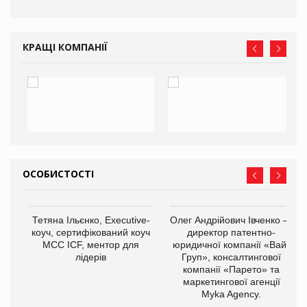
КРАЩІ КОМПАНІЇ
ОСОБИСТОСТІ
,
Тетяна Ільєнко, Executive-
Олег Андрійович Івченко —
ОВ
коуч, сертифікований коуч
директор патентно-
МСС ICF, ментор для
юридичної компанії «Вайз
лідерів
Груп», консалтингової
компанії «Парето» та
маркетингової агенції
Myka Agency.