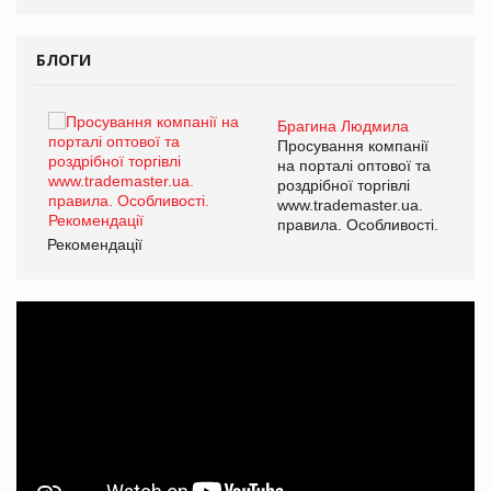
БЛОГИ
Брагина Людмила
ї
Просування компанії
а
на порталі оптової та
роздрібної торгівлі
www.trademaster.ua.
і.
правила. Особливості.
Рекомендації
Ре