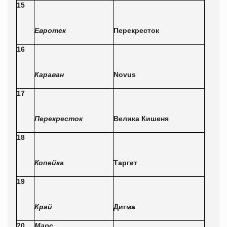
15
Евротек
Перекресток
16
Караван
Novus
17
Перекресток
Велика Кишеня
18
Копейка
Таргет
19
Край
Дигма
20
Марс