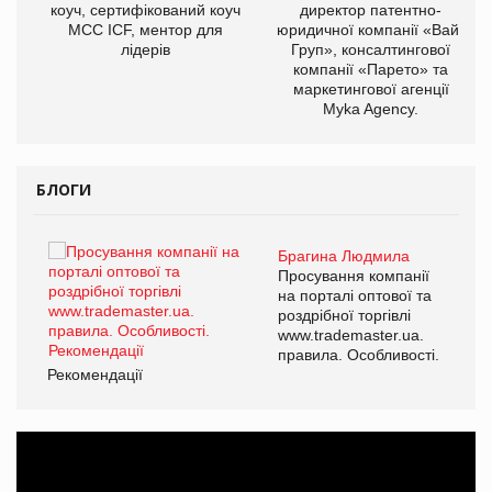
ОВ
коуч, сертифікований коуч
директор патентно-
МСС ICF, ментор для
юридичної компанії «Вайз
лідерів
Груп», консалтингової
компанії «Парето» та
маркетингової агенції
Myka Agency.
БЛОГИ
Брагина Людмила
ї
Просування компанії
а
на порталі оптової та
роздрібної торгівлі
www.trademaster.ua.
і.
правила. Особливості.
Рекомендації
Ре