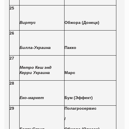
25
Виртус
Обжора (Донецк)
26
Билла-Украина
Пакко
27
Метро Кеш энд
Керри Украина
Марс
28
Еко-маркет
Бум (Эффект)
29
Полагросервис
/
Fozzy Group
Обжора (Одесса)