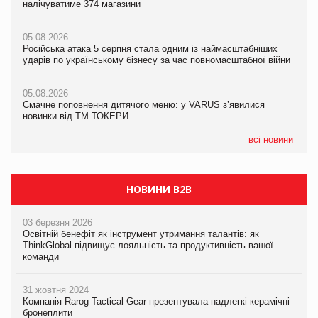
налічуватиме 374 магазини
новинки від ТМ ТОКЕРИ
05.08.2026
Amazon звинуватили у недостовірній рекламі екологічних
05.08.2026
05.08.2026
продуктів
Російська атака 5 серпня стала одним із наймасштабніших
Сергій Лісунов про заморожені хлібобулочні вироби на
ударів по українському бізнесу за час повномасштабної війни
PrivateLabel&FMCG Master 2026
05.08.2026
AstraZeneca обговорює найбільшу угоду десятиліття
05.08.2026
04.08.2026
Смачне поповнення дитячого меню: у VARUS з’явилися
Через атаку РФ у Дніпрі пошкоджено склад шоколаду
новинки від ТМ ТОКЕРИ
Millennium
всі новини
НОВИНИ B2B
03 березня 2026
Освітній бенефіт як інструмент утримання талантів: як
ThinkGlobal підвищує лояльність та продуктивність вашої
команди
31 жовтня 2024
Компанія Rarog Tactical Gear презентувала надлегкі керамічні
бронеплити