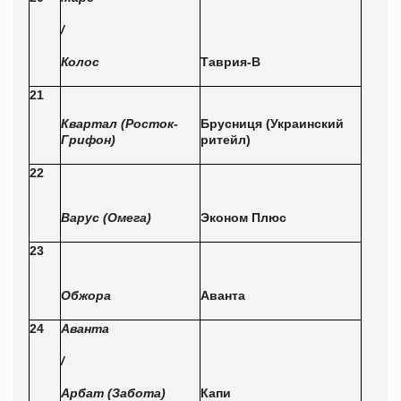
/
Колос
Таврия-В
21
Квартал (Росток-
Брусниця (Украинский
Грифон)
ритейл)
22
Варус (Омега)
Эконом Плюс
23
Обжора
Аванта
24
Аванта
/
Арбат (Забота)
Капи