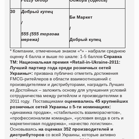
30
Добрый купец
Би Маркет
/
/
555 (555 торгова
мережа)
Добрый купец
* Компании, отмеченные знаком «*» - набрали среднюю
оценку 4 балла и выше по шкале: 1-5 баллов
Справка
ТМ:
Национальная премия «Retail-in-Ukraine-2011:
Лучший партнер года среди розничных сетей
Украины»:
призвана публично отметить достижения
FMCG-ритейлеров в области взаимоотношений с
производителями и дистрибуторами, наградить Лучших
из Достойных – заложить основу для улучшения условий
сотрудничества между ритейлом и производителями в
2011 году. Поставщиками
оценивались 45 крупнейших
розничных сетей Украины
в
5-ти номинациях:
«динамика продаж», «стабильность взаиморасчетов»,
«профессионализм команды», «условия входа в сеть и
маркетинговая поддержка», «качество логистики».
Основываясь
на оценках 352 производителей и
дистрибуторов
со всей Украины, которые активно