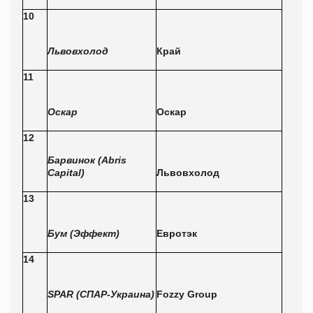
10
Львовхолод
Край
11
Оскар
Оскар
12
Барвино
к
(Abris
Capital)
Львовхолод
13
Бум (Эффект)
Евротэк
14
SPAR (СПАР-Украин
а
)
Fozzy Group