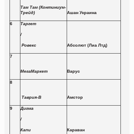
Там Там (Континиум-
Трейд)
Ашан
Украина
6
Таргет
/
Ровекс
Абсолют (Лиа Лтд)
7
Мега
М
аркет
Варус
8
Таврия-В
Амстор
9
Дигма
/
Капи
Караван