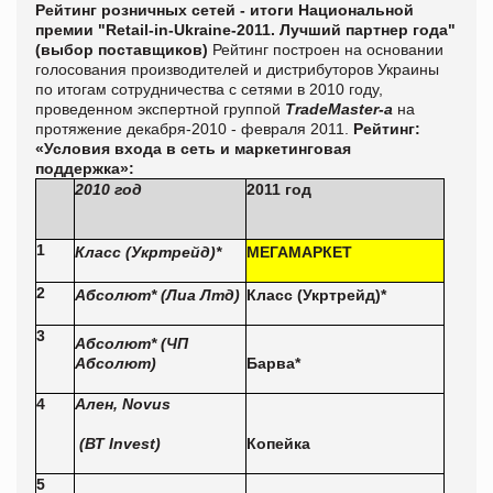
Рейтинг розничных сетей - итоги Национальной
премии "Retail-in-Ukraine-2011. Лучший партнер года"
(выбор поставщиков)
Рейтинг построен на основании
голосования производителей и дистрибуторов Украины
по итогам сотрудничества с сетями в 2010 году,
проведенном экспертной группой
TradeMaster-a
на
протяжение декабря-2010 - февраля 2011.
Рейтинг:
«Условия входа в сеть и маркетинговая
поддержка»:
2010 год
2011 год
1
Класс (Укртрейд)
*
МЕГАМАРКЕТ
2
Абсолют
*
(Л
иа
Л
тд
)
Класс (Укртрейд)
*
3
Абсолют
*
(ЧП
Абсолют)
Барва
*
4
Ален,
Novus
(ВТ Invest)
Копейка
5