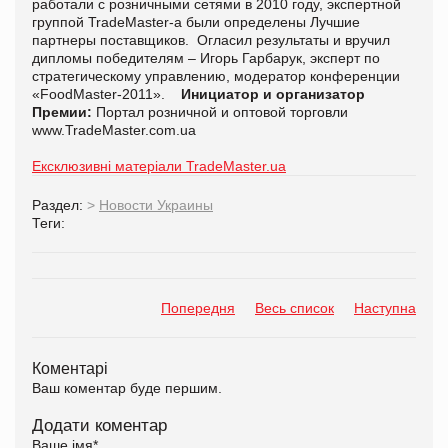
работали с розничными сетями в 2010 году, экспертной
группой TradeMaster-а были определены Лучшие
партнеры поставщиков. Огласил результаты и вручил
дипломы победителям – Игорь Гарбарук, эксперт по
стратегическому управлению, модератор конференции
«FoodMaster-2011».
Инициатор и организатор
Премии:
Портал розничной и оптовой торговли
www.TradeMaster.com.ua
Ексклюзивні матеріали TradeMaster.ua
Раздел:
>
Новости Украины
Теги:
Попередня
Весь список
Наступна
Коментарі
Ваш коментар буде першим.
Додати коментар
Ваше імя
*