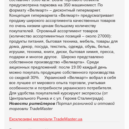
предусмотрена п
арковка на 350 машиномест.
По
формату «Велмарт» – дисконтный гипермаркет.
Концепция гипермаркета «Велмарт» предусматривает
продажу широкого ассортимента качественных товаров
по очень низким ценам большому количеству
покупателей. Огромный ассортимент товаров
(количество ассортиментных позиций – около 27000):
продукты питания, бытовая техника, мебель, товары для
дома, декор, посуда, текстиль, одежда, обувь, белье,
игрушки, техника, книги, диски, бытовая химия, пресса,
подарки и многое другое. Широко представлено
собственное производство «Велмарта». Среди
акционных предложений: после 19.00 каждый день
можно покупать продукцию собственного производства
со скидкой 30%. Украинский «Велмарт» вобрал в себя
все лучшее от мирового опыта торговли, учитывая
особенности и потребности украинского потребителя.
Для удобства покупателей курсируют экспрессы (от
Центрального Рынка и с ул. Героев Сталинграда).
Новости ритейлеров
Портал розничной и оптовой
торговли TradeMaster
Ексклюзивні матеріали TradeMaster.ua