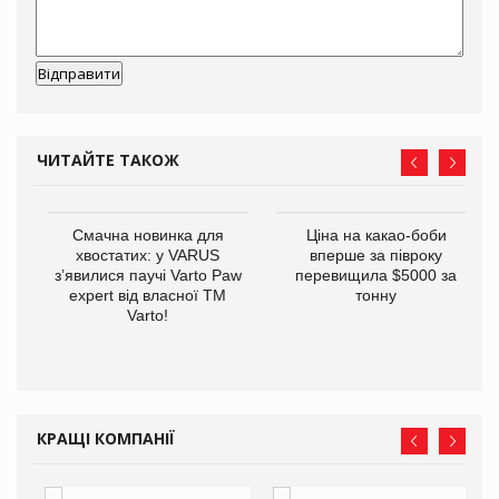
ЧИТАЙТЕ ТАКОЖ
у
Смачна новинка для
Ціна на какао-боби
хвостатих: у VARUS
вперше за півроку
з’явилися паучі Varto Paw
перевищила $5000 за
expert від власної ТМ
тонну
Varto!
КРАЩІ КОМПАНІЇ