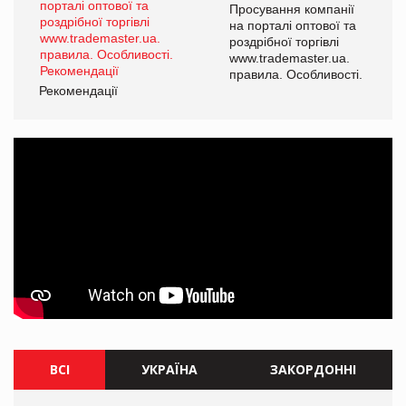
ї
Просування компанії
а
на порталі оптової та
роздрібної торгівлі
www.trademaster.ua.
і.
правила. Особливості.
Рекомендації
Ре
ВСІ
УКРАЇНА
ЗАКОРДОННІ