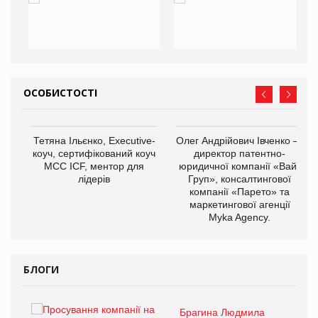
ОСОБИСТОСТІ
,
Тетяна Ільєнко, Executive-
Олег Андрійович Івченко —
ОВ
коуч, сертифікований коуч
директор патентно-
МСС ICF, ментор для
юридичної компанії «Вайз
лідерів
Груп», консалтингової
компанії «Парето» та
маркетингової агенції
Myka Agency.
БЛОГИ
Брагина Людмила