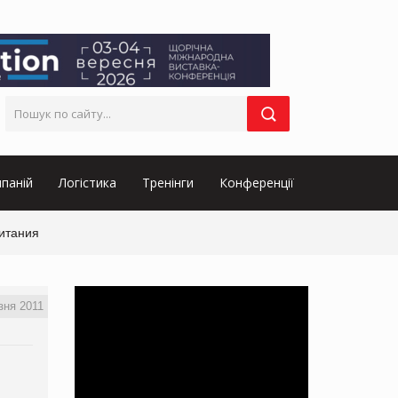
паній
Логістика
Тренінги
Конференції
питания
зня 2011