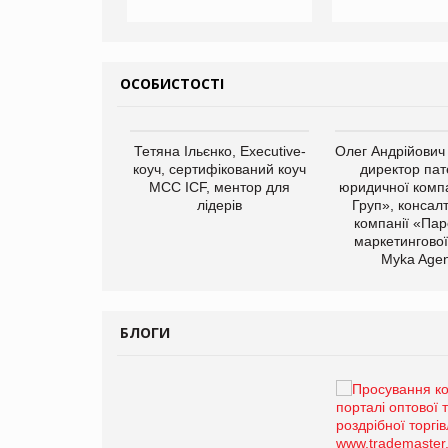
ОСОБИСТОСТІ
арас Ігорович,
Тетяна Ільєнко, Executive-
Олег Андрійович
иробництва ТОВ
коуч, сертифікований коуч
директор пат
Герчак"
МСС ICF, ментор для
юридичної компа
лідерів
Груп», консал
компанії «Пар
маркетингової
Myka Agen
БЛОГИ
Брагина Людмила
Просування компанії на
порталі оптової та
роздрібної торгівлі