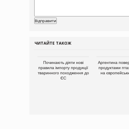
ЧИТАЙТЕ ТАКОЖ
Починають діяти нові
Аргентина повер
правила імпорту продукції
продуктами пта
тваринного походження до
на європейськ
ЄС
упермаркетів
упує мережу
нів формату
ce store КОЛО:
ана компанія
ватиме 374
газини