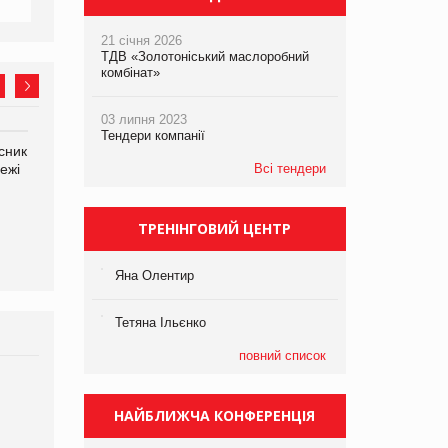
21 січня 2026
ТДВ «Золотоніський маслоробний
комбінат»
03 липня 2023
Тендери компанії
сник
Олексій Логачов-Михайлов
Яна Сараніна, директор
ежі
Файно маркет Директор
Всі тендери
компанії «УкраМарин»
департаменту з
виробництва
ТРЕНІНГОВИЙ ЦЕНТР
Яна Олентир
Тетяна Ільєнко
повний список
Брагина Людмила
Просування компанії на
НАЙБЛИЖЧА КОНФЕРЕНЦІЯ
порталі оптової та
роздрібної торгівлі