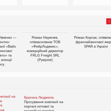
 Івченко —
Роман Наумчев,
Роман Корсак, співвла
ентно-
співзасновник ТОВ
франчайзингової мер
нії «Вайз
«ФейрЛоджикс»,
SPAR в Україні
тингової
комерційний директор
ето» та
FRLG Freight SRL
 агенції
(Румунія)
cy.
Брагина Людмила
Просування компанії на
порталі оптової та
роздрібної торгівлі