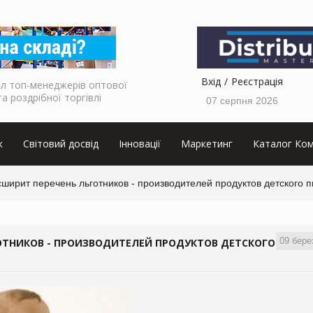
Вхід
Реєстрація
л топ-менеджерів оптової
та роздрібної торгівлі
07 серпня 2026
к
Світовий досвід
Інновації
Маркетинг
Каталог Ком
ширит перечень льготников - производителей продуктов детского 
09 бере
ОТНИКОВ - ПРОИЗВОДИТЕЛЕЙ ПРОДУКТОВ ДЕТСКОГО