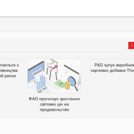
тається з
P&G купує виробни
хівництва
харчових добавок Th
ий ринок
ФАО прогнозує зростання
світових цін на
продовольство