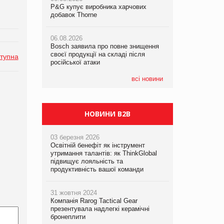
P&G купує виробника харчових
P&G купує виробника харчових
добавок Thorne
добавок Thorne
05.08.2026
Смачне поповнення дитячого меню:
06.08.2026
06.08.2026
у VARUS з’явилися новинки від ТМ
Bosch заявила про повне знищення
Bosch заявила про повне знищення
ТОКЕРИ
своєї продукції на складі після
своєї продукції на складі після
тупна
російської атаки
російської атаки
05.08.2026
Сергій Лісунов про заморожені
всі новини
хлібобулочні вироби на
PrivateLabel&FMCG Master 2026
НОВИНИ B2B
03 березня 2026
Освітній бенефіт як інструмент
утримання талантів: як ThinkGlobal
підвищує лояльність та
продуктивність вашої команди
31 жовтня 2024
Компанія Rarog Tactical Gear
презентувала надлегкі керамічні
бронеплити