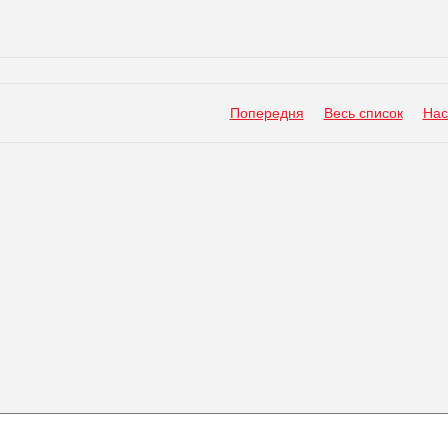
Попередня
Весь список
Нас