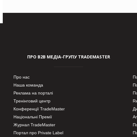
ПРО В2В МЕДІА-ГРУПУ TRADEMASTER
Про нас
П
Наша команда
П
Реклама на порталі
По
Тренінговий центр
Re
Конференції TradeMaster
Д
Національні Премії
А
Журнал TradeMaster
П
Портал про Private Label
П