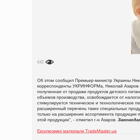
642
Об этом сообщил Премьер-министр Украины Нико
корреспонденты УКРИНФОРМа, Николай Азаров на
полученная от продажи продуктов детского пита
объемов производства, освобождается от налого
стимулируется техническое и технологическое п
расширенный перечень таких специальных продук
только на расширение ассортимента продукции п
этой продукции", - отметил г-н Азаров.
Законода
Ексклюзивні матеріали TradeMaster.ua