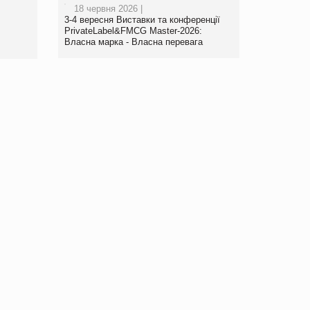
18 червня 2026 |
www.trademaster.ua.
3-4 вересня Виставки та конференції
правила. Особливості.
PrivateLabel&FMCG Master-2026:
Власна марка - Власна перевага