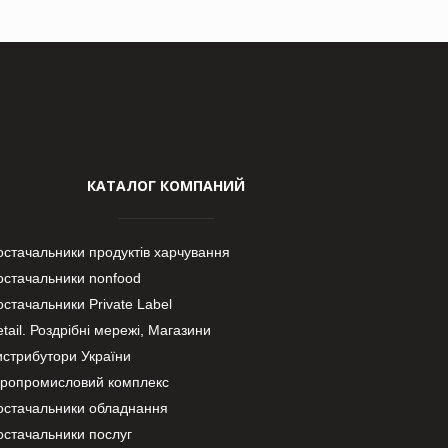
КАТАЛОГ КОМПАНИЙ
остачальники продуктів харчування
остачальники nonfood
стачальники Private Label
tail. Роздрібні мережі, Магазини
истрибутори України
гропромисловий комплекс
остачальники обладнання
остачальники послуг