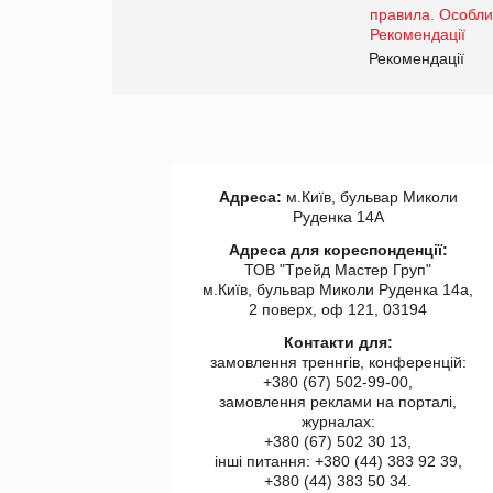
www.trademaster.ua.
правила. Особливості.
ії
Рекомендації
Адреса:
м.Київ, бульвар Миколи
Руденка 14А
Адреса для кореспонденції:
ТОВ "Tрейд Мастер Груп"
м.Київ, бульвар Миколи Руденка 14а,
2 поверх, оф 121, 03194
Контакти для:
замовлення треннгів, конференцій:
+380 (67) 502-99-00,
замовлення реклами на порталі,
журналах:
+380 (67) 502 30 13,
інші питання: +380 (44) 383 92 39,
+380 (44) 383 50 34.