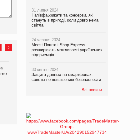
31 липня 2024
Напівфабрикати та консерви, які
стануть в пригоді, коли довго нема
світла
24 червня 2024
Meest Пошта і Shop-Express
розширюють можливості українських
підприємців
ка
Bosch заявила про повне
Смачна новинка для
30 квітня 2024
orne
знищення своєї продукції
хвостатих: у VARUS
Защита данных на смартфонах:
на складі після російської
з’явилися паучі Varto Paw
советы по повышению безопасности
атаки
expert від власної ТМ
Всі новини
Varto!