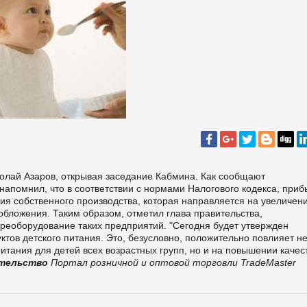
лай Азаров, открывая заседание Кабмина. Как сообщают
помнил, что в соответствии с нормами Налогового кодекса, приб
ния собственного производства, которая направляется на увеличен
обложения. Таким образом, отметил глава правительства,
ереоборудование таких предприятий. "Сегодня будет утвержден
тов детского питания. Это, безусловно, положительно повлияет н
итания для детей всех возрастных групп, но и на повышении качес
тельство
Портал розничной и оптовой торговли TradeMaster