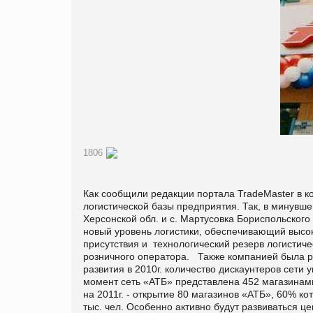
1806
Как сообщили редакции портала
TradeMaster
в к
логистической базы предприятия. Так, в минувш
Херсонской обл. и с. Мартусовка Бориспольского
новый уровень логистики, обеспечивающий высок
присутствия и технологический резерв логистич
розничного оператора. Также компанией была р
развития в 2010г. количество дискаунтеров сети 
момент сеть «АТБ» представлена 452 магазинами
на 2011г. - открытие 80 магазинов «АТБ», 60% к
тыс. чел. Особенно активно будут развиваться ц