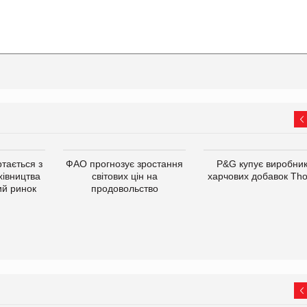
тається з
ФАО прогнозує зростання
P&G купує виробни
хівництва
світових цін на
харчових добавок Th
ий ринок
продовольство