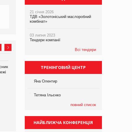
21 січня 2026
ТДВ «Золотоніський маслоробний
комбінат»
03 липня 2023
Тендери компанії
Всі тендери
сник
Олексій Логачов-Михайлов
Яна Сараніна, директор
ТРЕНІНГОВИЙ ЦЕНТР
ежі
Файно маркет Директор
компанії «УкраМарин»
департаменту з
Яна Олентир
виробництва
Тетяна Ільєнко
повний список
НАЙБЛИЖЧА КОНФЕРЕНЦІЯ