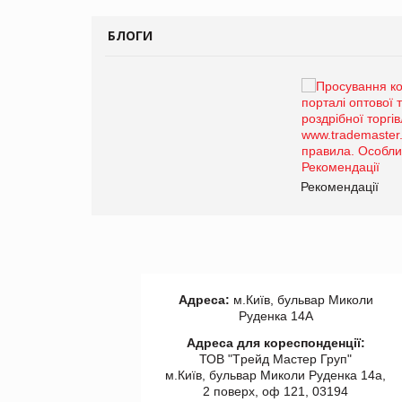
БЛОГИ
Брагина Людмила
Просування компанії на
порталі оптової та
роздрібної торгівлі
www.trademaster.ua.
правила. Особливості.
ії
Рекомендації
Адреса:
м.Київ, бульвар Миколи
Руденка 14А
Адреса для кореспонденції:
ТОВ "Tрейд Мастер Груп"
м.Київ, бульвар Миколи Руденка 14а,
2 поверх, оф 121, 03194