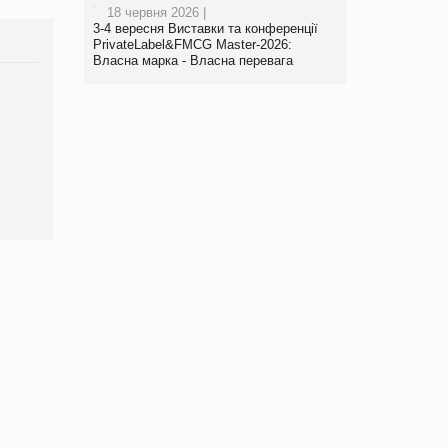
18 червня 2026 |
3-4 вересня Виставки та конференції
PrivateLabel&FMCG Master-2026:
Власна марка - Власна перевага
Брагина Людмила
Просування компанії на
порталі оптової та
роздрібної торгівлі
www.trademaster.ua.
правила. Особливості.