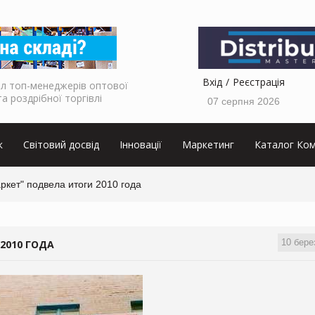
Вхід
Реєстрація
л топ-менеджерів оптової
та роздрібної торгівлі
07 серпня 2026
к
Світовий досвід
Інновації
Маркетинг
Каталог Ком
кет" подвела итоги 2010 года
10 бере
2010 ГОДА