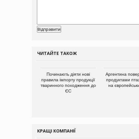
ЧИТАЙТЕ ТАКОЖ
упермаркетів
Починають діяти нові
Аргентина повер
упує мережу
правила імпорту продукції
продуктами пта
нів формату
тваринного походження до
на європейськ
ce store КОЛО:
ЄС
ана компанія
ватиме 374
газини
КРАЩІ КОМПАНІЇ