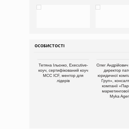
ОСОБИСТОСТІ
арас Ігорович,
Тетяна Ільєнко, Executive-
Олег Андрійович
иробництва ТОВ
коуч, сертифікований коуч
директор пат
Герчак"
МСС ICF, ментор для
юридичної компа
лідерів
Груп», консал
компанії «Пар
маркетингової
Myka Agen