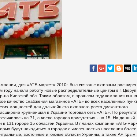
омпании,
для «АТБ-маркет» 2010г. был связан с активным расшире
ем году начали работу новые распределительные центры в г. Цюруп
 р-на Киевской обл. Таким образом, в прошлом году компания вышл
ое качество снабжения магазинов «АТБ» во всех населенных пунк
еских мощностей для дальнейшего активного роста дисконтного
асширена крупнейшая в Украине торговая сеть «АТБ». По результ
увеличилось на 71, а число городов присутствия - на 15. На данный
 в 131 городе 15 областей Украины. В планах компании «АТБ-мар
оторых будут находиться в городах с численностью населения более
ентральные, восточные и южные области Украины, а также АР Крым.