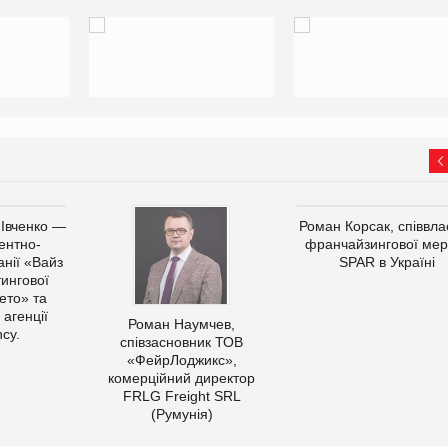
 Івченко —
Роман Корсак, співвла
ентно-
франчайзингової мер
нії «Вайз
SPAR в Україні
тингової
ето» та
 агенції
Роман Наумчев,
cy.
співзасновник ТОВ
«ФейрЛоджикс»,
комерційний директор
FRLG Freight SRL
(Румунія)