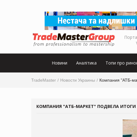
Порта
Новини
Аналітика
Топи про рино
TradeMaster
Новости Украины
Компания "АТБ-мар
КОМПАНИЯ "АТБ-МАРКЕТ" ПОДВЕЛА ИТОГИ 