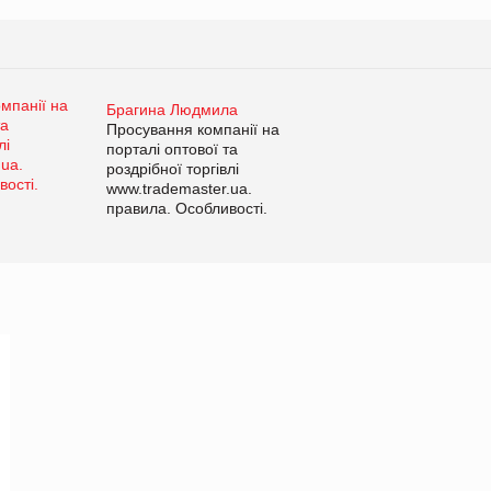
Брагина Людмила
Просування компанії на
порталі оптової та
роздрібної торгівлі
www.trademaster.ua.
правила. Особливості.
Рекомендації