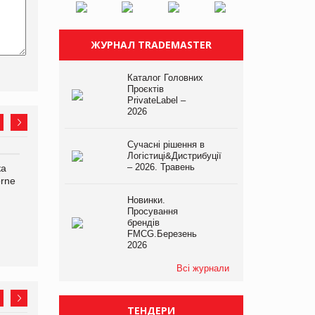
ЖУРНАЛ TRADEMASTER
Каталог Головних
Проєктів
PrivateLabel –
2026
Сучасні рішення в
Логістиці&Дистрибуції
– 2026. Травень
ка
Bosch заявила про повне
Смачна новинка для
orne
знищення своєї продукції
хвостатих: у VARUS
на складі після російської
з’явилися паучі Varto Paw
Новинки.
атаки
expert від власної ТМ
Просування
Varto!
брендів
FMCG.Березень
2026
Всі журнали
ТЕНДЕРИ