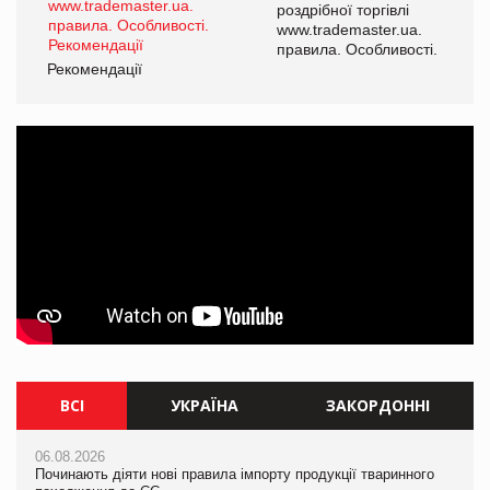
роздрібної торгівлі
www.trademaster.ua.
і.
правила. Особливості.
Рекомендації
Ре
ВСІ
УКРАЇНА
ЗАКОРДОННІ
06.08.2026
06.08.2026
06.08.2026
Починають діяти нові правила імпорту продукції тваринного
Смачна новинка для хвостатих: у VARUS з’явилися паучі
Починають діяти нові правила імпорту продукції тваринного