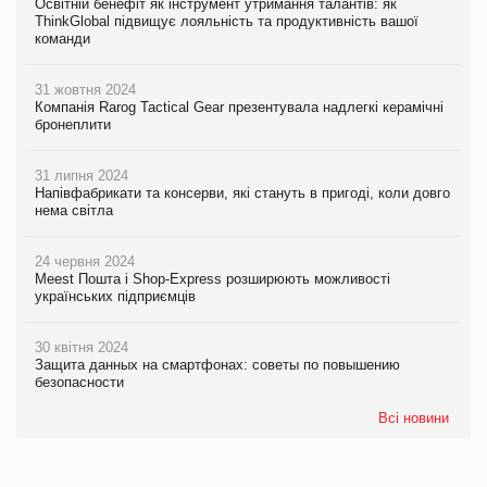
Освітній бенефіт як інструмент утримання талантів: як
ThinkGlobal підвищує лояльність та продуктивність вашої
команди
31 жовтня 2024
Компанія Rarog Tactical Gear презентувала надлегкі керамічні
бронеплити
31 липня 2024
Напівфабрикати та консерви, які стануть в пригоді, коли довго
нема світла
24 червня 2024
Meest Пошта і Shop-Express розширюють можливості
українських підприємців
30 квітня 2024
Защита данных на смартфонах: советы по повышению
безопасности
Всі новини