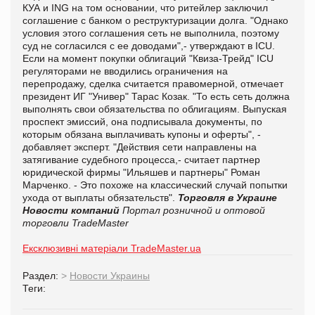
КУА и ING на том основании, что ритейлер заключил
соглашение с банком о реструктуризации долга. "Однако
условия этого соглашения сеть не выполнила, поэтому
суд не согласился с ее доводами",- утверждают в ICU.
Если на момент покупки облигаций "Квиза-Трейд" ICU
регуляторами не вводились ограничения на
перепродажу, сделка считается правомерной, отмечает
президент ИГ "Универ" Тарас Козак. "То есть сеть должна
выполнять свои обязательства по облигациям. Выпуская
проспект эмиссий, она подписывала документы, по
которым обязана выплачивать купоны и оферты", -
добавляет эксперт. "Действия сети направлены на
затягивание судебного процесса,- считает партнер
юридической фирмы "Ильяшев и партнеры" Роман
Марченко. - Это похоже на классический случай попытки
ухода от выплаты обязательств".
Торговля в Украине
Новости компаний
Портал розничной и оптовой
торговли TradeMaster
Ексклюзивні матеріали TradeMaster.ua
Раздел:
>
Новости Украины
Теги: