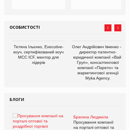
ОСОБИСТОСТІ
,
Тетяна Ільєнко, Executive-
Олег Андрійович Івченко —
ОВ
коуч, сертифікований коуч
директор патентно-
МСС ICF, ментор для
юридичної компанії «Вайз
лідерів
Груп», консалтингової
компанії «Парето» та
маркетингової агенції
Myka Agency.
БЛОГИ
Брагина Людмила
ї
Просування компанії
а
на порталі оптової та