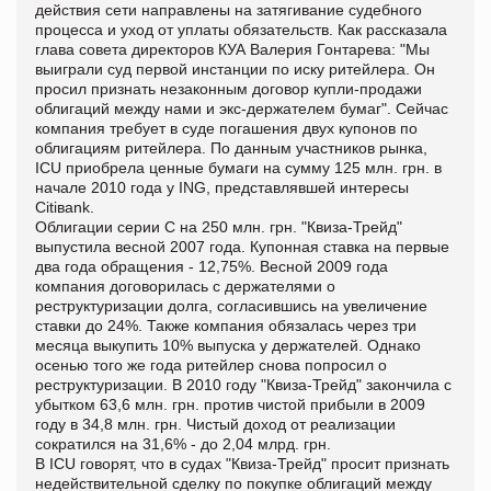
действия сети направлены на затягивание судебного
процесса и уход от уплаты обязательств. Как рассказала
глава совета директоров КУА Валерия Гонтарева: "Мы
выиграли суд первой инстанции по иску ритейлера. Он
просил признать незаконным договор купли-продажи
облигаций между нами и экс-держателем бумаг". Сейчас
компания требует в суде погашения двух купонов по
облигациям ритейлера. По данным участников рынка,
ICU приобрела ценные бумаги на сумму 125 млн. грн. в
начале 2010 года у ING, представлявшей интересы
Сitiвank.
Облигации серии С на 250 млн. грн. "Квиза-Трейд"
выпустила весной 2007 года. Купонная ставка на первые
два года обращения - 12,75%. Весной 2009 года
компания договорилась с держателями о
реструктуризации долга, согласившись на увеличение
ставки до 24%. Также компания обязалась через три
месяца выкупить 10% выпуска у держателей. Однако
осенью того же года ритейлер снова попросил о
реструктуризации. В 2010 году "Квиза-Трейд" закончила с
убытком 63,6 млн. грн. против чистой прибыли в 2009
году в 34,8 млн. грн. Чистый доход от реализации
сократился на 31,6% - до 2,04 млрд. грн.
В ICU говорят, что в судах "Квиза-Трейд" просит признать
недействительной сделку по покупке облигаций между