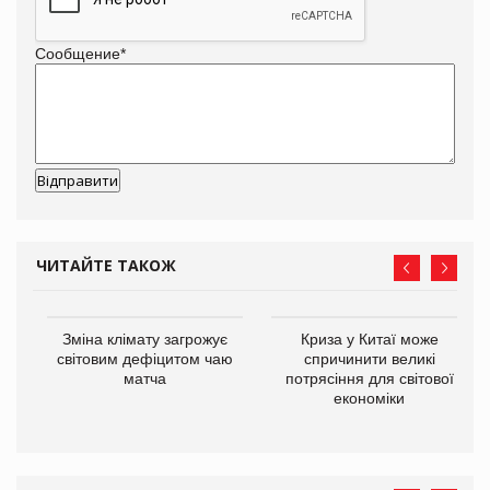
Сообщение
*
ЧИТАЙТЕ ТАКОЖ
Зміна клімату загрожує
Криза у Китаї може
ne
світовим дефіцитом чаю
спричинити великі
матча
потрясіння для світової
економіки