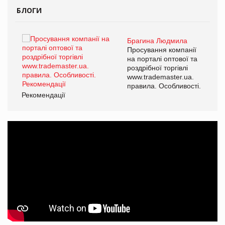
БЛОГИ
Брагина Людмила
ї
Просування компанії
а
на порталі оптової та
роздрібної торгівлі
www.trademaster.ua.
і.
правила. Особливості.
Рекомендації
Ре