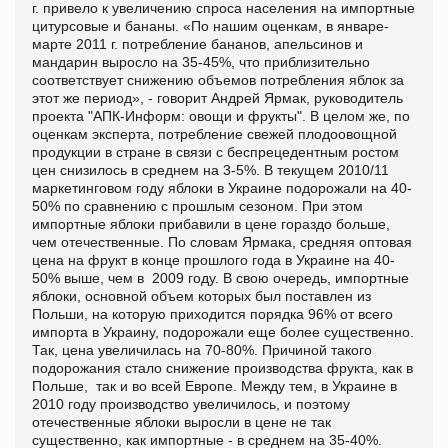
г. привело к увеличению спроса населения на импортные
цитурсовые и бананы. «По нашим оценкам, в январе-
марте 2011 г. потребление бананов, апельсинов и
мандарин выросло на 35-45%, что приблизительно
соответствует снижению объемов потребления яблок за
этот же период», - говорит Андрей Ярмак, руководитель
проекта "АПК-Информ: овощи и фрукты". В целом же, по
оценкам эксперта, потребление свежей плодоовощной
продукции в стране в связи с беспрецедентным ростом
цен снизилось в среднем на 3-5%.
В текущем 2010/11
маркетинговом году яблоки в Украине подорожали на 40-
50% по сравнению с прошлым сезоном. При этом
импортные яблоки прибавили в цене гораздо больше,
чем отечественные. По словам Ярмака, средняя оптовая
цена на фрукт в конце прошлого года в Украине на 40-
50% выше, чем в 2009 году. В свою очередь, импортные
яблоки, основной объем которых был поставлен из
Польши, на которую приходится порядка 96% от всего
импорта в Украину, подорожали еще более существенно.
Так, цена увеличилась на 70-80%.
Причиной такого
подорожания стало снижение производства фрукта, как в
Польше, так и во всей Европе. Между тем, в Украине в
2010 году производство увеличилось, и поэтому
отечественные яблоки выросли в цене не так
существенно, как импортные - в среднем на 35-40%.