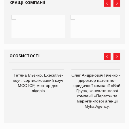
КРАЩІ КОМПАНІЇ
ОСОБИСТОСТІ
Тетяна Ільєнко, Executive-
Олег Андрійович Івченко —
коуч, сертифікований коуч
директор патентно-
МСС ICF, ментор для
юридичної компанії «Вайз
лідерів
Груп», консалтингової
компанії «Парето» та
маркетингової агенції
,
Myka Agency.
ОВ