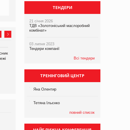
ТЕНДЕРИ
21 січня 2026
ТДВ «Золотоніський маслоробний
комбінат»
03 липня 2023
Тендери компанії
сник
Олексій Логачов-Михайлов
Яна Сараніна, директор
ежі
Файно маркет Директор
Всі тендери
компанії «УкраМарин»
департаменту з
виробництва
ТРЕНІНГОВИЙ ЦЕНТР
Яна Олентир
Тетяна Ільєнко
повний список
Брагина Людмила
Просування компанії на
НАЙБЛИЖЧА КОНФЕРЕНЦІЯ