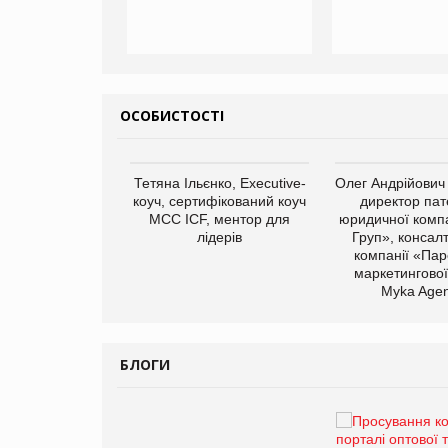
ОСОБИСТОСТІ
арас Ігорович,
Тетяна Ільєнко, Executive-
Олег Андрійович
иробництва ТОВ
коуч, сертифікований коуч
директор пат
Герчак"
МСС ICF, ментор для
юридичної компа
лідерів
Груп», консал
компанії «Пар
маркетингової
Myka Agen
БЛОГИ
Брагина Людмила
Просування компанії на