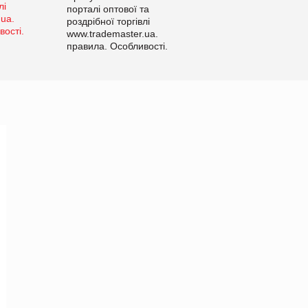
порталі оптової та
роздрібної торгівлі
www.trademaster.ua.
правила. Особливості.
Рекомендації