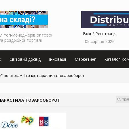
Вхід
Реєстрація
л топ-менеджерів оптової
та роздрібної торгівлі
08 серпня 2026
к
Світовий досвід
Інновації
Маркетинг
Каталог Ком
" по итогам I-го кв. нарастила товарооборот
05 тра
. НАРАСТИЛА ТОВАРООБОРОТ