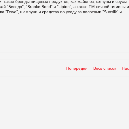
и, такие бренды пищевых продуктов, как майонез, кетчупы и соусы
чай "Беседа", "Brooke Bond" и "Lipton", а также ТМ личной гигиены и
а "Dove", шампуни и средства по уходу за волосами "Sunsilk" и
Попередня
Весь список
Нас