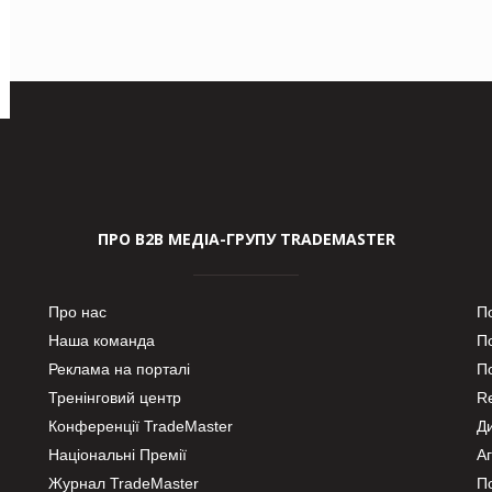
ПРО В2В МЕДІА-ГРУПУ TRADEMASTER
Про нас
П
Наша команда
П
Реклама на порталі
По
Тренінговий центр
Re
Конференції TradeMaster
Д
Національні Премії
А
Журнал TradeMaster
П