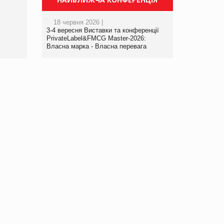
порталі оптової та
роздрібної торгівлі
18 червня 2026 |
www.trademaster.ua.
3-4 вересня Виставки та конференції
правила. Особливості.
PrivateLabel&FMCG Master-2026:
Власна марка - Власна перевага