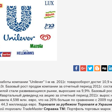
боты компании "Unilever" I-м кв. 2011г. товарооборот достиг 10,9 
010г. Базовый рост продаж компании за отчетный период 2011г. сост
 силой стали развивающиеся рынки, выросшие на 9,9%. Базовый рос
 Квартальный дивиденд на акцию за отчетный период 2011г. вырос 
авила 4,598 млн. евро, что на 26% больше по сравнению с 2009 го
л 44,3 миллиарда евро.
Торговля за рубежом
Торговля в Украин
ой торговли TradeMaster
Справка ТМ:
Портфель торговых марок