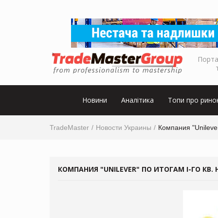
Порта
Новини
Аналітика
Топи про рино
TradeMaster
Новости Украины
Компания "Unilever
КОМПАНИЯ "UNILEVER" ПО ИТОГАМ I-ГО КВ