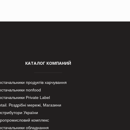
КАТАЛОГ КОМПАНИЙ
остачальники продуктів харчування
остачальники nonfood
стачальники Private Label
tail. Роздрібні мережі, Магазини
истрибутори України
гропромисловий комплекс
остачальники обладнання