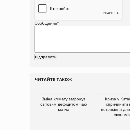
Сообщение
*
ЧИТАЙТЕ ТАКОЖ
ує виробника
Зміна клімату загрожує
Криза у Кита
добавок Thorne
світовим дефіцитом чаю
спричинити 
матча
потрясіння для 
економі