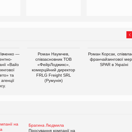
 Івченко —
Роман Наумчев,
Роман Корсак, співвла
ентно-
співзасновник ТОВ
франчайзингової мер
нії «Вайз
«ФейрЛоджикс»,
SPAR в Україні
тингової
комерційний директор
ето» та
FRLG Freight SRL
 агенції
(Румунія)
cy.
Брагина Людмила
Просування компанії на