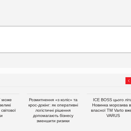
ї може
Розмитнення «з коліс» та
ICE BOSS цього літ
великі
крос-докінг: як оперативні
Новинка морозива в
світової
логістичні рішення
власної ТМ Varto вж
ки
допомагають бізнесу
VARUS
зменшити ризики