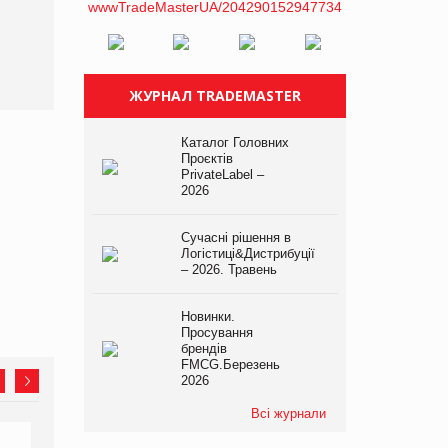
EVA.UA запустила
кампанію «Хто б знав» про
асортимент, якого покупці
не очікують побачити на
платформі
ЖУРНАЛ TRADEMASTER
Каталог Головних
Проєктів
PrivateLabel –
2026
Сучасні рішення в
Логістиці&Дистрибуції
– 2026. Травень
Новинки.
Просування
брендів
FMCG.Березень
2026
Всі журнали