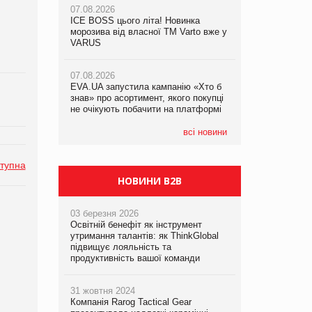
07.08.2026
ICE BOSS цього літа! Новинка
06.08.2026
07.08.2026
морозива від власної ТМ Varto вже у
Смачна новинка для хвостатих: у
Франція заборонила рекламні дзвінки
VARUS
VARUS з’явилися паучі Varto Paw
без згоди клієнтів
expert від власної ТМ Varto!
07.08.2026
EVA.UA запустила кампанію «Хто б
05.08.2026
знав» про асортимент, якого покупці
Мережа супермаркетів VARUS купує
не очікують побачити на платформі
мережу магазинів формату
convenience store КОЛО: об’єднана
компанія налічуватиме 374 магазини
всі новини
тупна
НОВИНИ B2B
03 березня 2026
Освітній бенефіт як інструмент
утримання талантів: як ThinkGlobal
підвищує лояльність та
продуктивність вашої команди
31 жовтня 2024
Компанія Rarog Tactical Gear