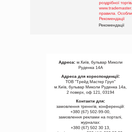
порталі оптової та
роздрібної торгівлі
www.trademaster.ua.
правила. Особливості.
ії
Рекомендації
Адреса:
м.Київ, бульвар Миколи
Руденка 14А
Адреса для кореспонденції:
ТОВ "Tрейд Мастер Груп"
м.Київ, бульвар Миколи Руденка 14а,
2 поверх, оф 121, 03194
Контакти для:
замовлення треннгів, конференцій:
+380 (67) 502-99-00,
замовлення реклами на порталі,
журналах:
+380 (67) 502 30 13,