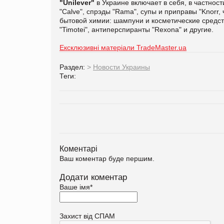
"Unilever"
в Украине включает в себя, в частност
"Calve", спрэды "Rama", супы и приправы "Knorr, 
бытовой химии: шампуни и косметические средств
"Timotei", антиперспиранты "Rexona" и другие.
Ексклюзивні матеріали TradeMaster.ua
Раздел:
>
Новости Украины
Теги:
Коментарі
Ваш коментар буде першим.
Додати коментар
Ваше імя
*
Захист від СПАМ