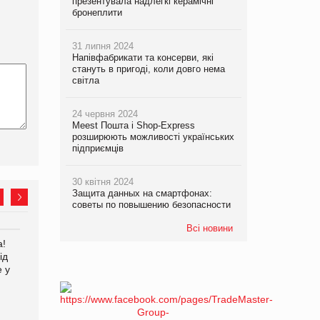
презентувала надлегкі керамічні
бронеплити
31 липня 2024
Напівфабрикати та консерви, які
стануть в пригоді, коли довго нема
світла
24 червня 2024
Meest Пошта і Shop-Express
розширюють можливості українських
підприємців
30 квітня 2024
Защита данных на смартфонах:
советы по повышению безопасности
Всі новини
а!
Kraft Heinz скоротила
ід
збиток у першому півріччі
е у